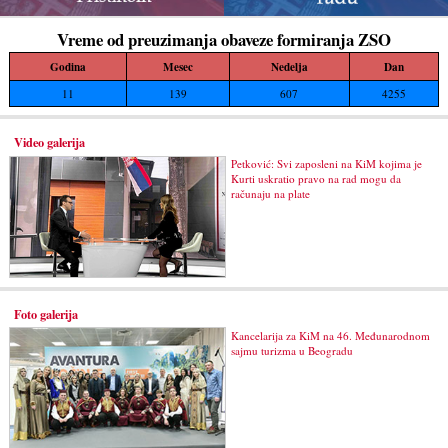
Vreme od preuzimanja obaveze formiranja ZSO
Godina
Mesec
Nedelja
Dan
11
139
607
4255
Video galerija
Petković: Svi zaposleni na KiM kojima je
Kurti uskratio pravo na rad mogu da
računaju na plate
Foto galerija
Kancelarija za KiM na 46. Međunarodnom
sajmu turizma u Beogradu