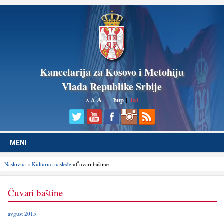
Kancelarija za Kosovo i Metohiju
Vlada Republike Srbije
A
ћир
|
lat
A
A
MENI
Naslovna
»
Kulturno nasleđe
»Čuvari baštine
Čuvari baštine
avgust 2015.