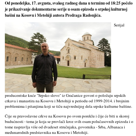
Od ponedelјka, 17. avgusta, svakog radnog dana u terminu od 18:25 počelo
je prikazivanje dokumentarne serije u osam epizoda o srpskoj kulturnoj
bašini na Kosovu i Metohiji autora Predraga Radonjića.
Serijal
producentske kuće "Srpsko slovo" iz Gračanice govori o položaju srpskih
crkava i manastira na Kosovu i Metohiji u periodu od 1999-2014. i brojnim
problemima i pitanjima koji se tiču najvrednijeg dela srpske kulturne baštine.
Čije su pravoslavne crkve na Kosovu po svom poreklu i čije će biti u skoroj
budućnosti - tema je koja se provlači kroz svih osam polučasovnih epizoda i o
tome raspravlјa više od dvadeset stručnjaka, govornika - Srba, Albanaca i
međunarodnih predstavnika na Kosovu i Metohiji.