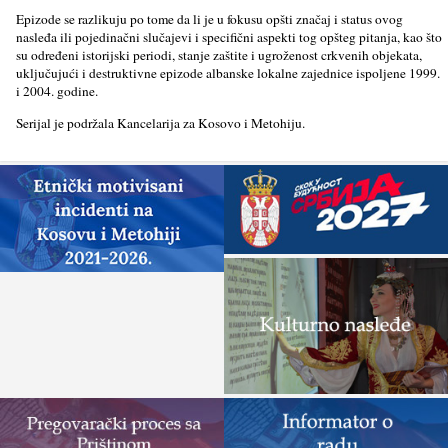
Epizode se razlikuju po tome da li je u fokusu opšti značaj i status ovog
nasleđa ili pojedinačni slučajevi i specifični aspekti tog opšteg pitanja, kao što
su određeni istorijski periodi, stanje zaštite i ugroženost crkvenih objekata,
uklјučujući i destruktivne epizode albanske lokalne zajednice ispolјene 1999.
i 2004. godine.
Serijal je podržala Kancelarija za Kosovo i Metohiju.