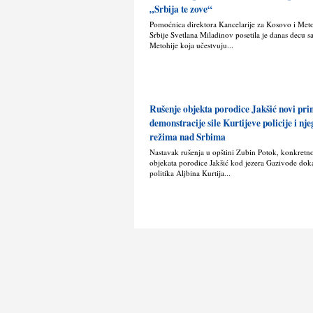
„Srbija te zove“
Pomoćnica direktora Kancelarije za Kosovo i Met
Srbije Svetlana Miladinov posetila je danas decu s
Metohije koja učestvuju...
Rušenje objekta porodice Jakšić novi pr
demonstracije sile Kurtijeve policije i nj
režima nad Srbima
Nastavak rušenja u opštini Zubin Potok, konkretn
objekata porodice Jakšić kod jezera Gazivode doka
politika Alјbina Kurtija...