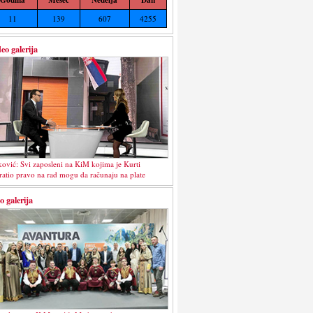
11
139
607
4255
eo galerija
ković: Svi zaposleni na KiM kojima je Kurti
ratio pravo na rad mogu da računaju na plate
o galerija