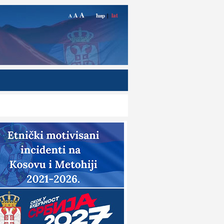
A
A
ћир
|
lat
A