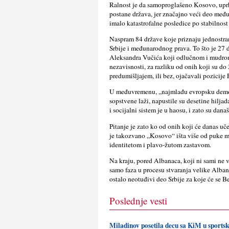
Ralnost je da samoproglašeno Kosovo, uprk
postane država, jer značajno veći deo međ
imalo katastrofalne posledice po stabilnost
Naspram 84 države koje priznaju jednostran
Srbije i međunarodnog prava. To što je 27 
Aleksandra Vučića koji odlučnom i mudrom 
nezavisnosti, za razliku od onih koji su do
predumišljajem, ili bez, ojačavali pozicije P
U međuvremenu, „najmlađu evropsku demok
sopstvene laži, napustile su desetine hiljad
i socijalni sistem je u haosu, i zato su dan
Pitanje je zato ko od onih koji će danas u
je takozvano „Kosovo“ išta više od puke maš
identitetom i plavo-žutom zastavom.
Na kraju, pored Albanaca, koji ni sami ne 
samo faza u procesu stvaranja velike Albani
ostalo neotuđivi deo Srbije za koje će se Beo
Poslednje vesti
Miladinov posetila decu sa KiM u sport