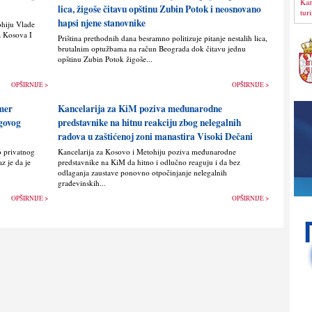
Kan
lica, žigoše čitavu opštinu Zubin Potok i neosnovano
tur
hapsi njene stanovnike
ohiju Vlade
a Kosova I
Priština prethodnih dana besramno politizuje pitanje nestalih lica,
brutalnim optužbama na račun Beograda dok čitavu jednu
opštinu Zubin Potok žigoše...
OPŠIRNIJE >
OPŠIRNIJE >
imer
Kancelarija za KiM poziva međunarodne
egovog
predstavnike na hitnu reakciju zbog nelegalnih
radova u zaštićenoj zoni manastira Visoki Dečani
o privatnog
Kancelarija za Kosovo i Metohiju poziva međunarodne
z je da je
predstavnike na KiM da hitno i odlučno reaguju i da bez
odlaganja zaustave ponovno otpočinjanje nelegalnih
građevinskih...
OPŠIRNIJE >
OPŠIRNIJE >