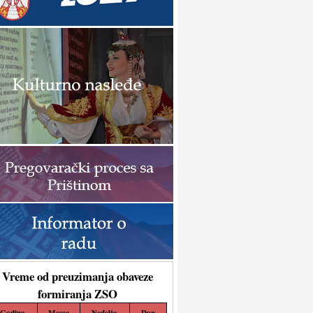
Vreme od preuzimanja obaveze
formiranja ZSO
Godina
Mesec
Nedelja
Dan