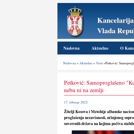
Kancelarija
Vlada Repub
Naslovna
Aktuelno
O Kance
Naslovna
»
Aktuelno
»
Vesti
»Petković: Samoprogla
Petković: Samoproglašeno "Kos
nebu ni na zemlji
17. februar 2023.
Žitelji Kosova i Metohije albanske naci
proglašenja nezavisnosti, učinjenog sup
suverenih država na kojima počiva stabil