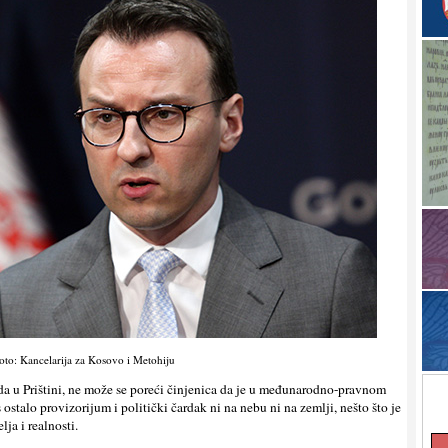
oto: Kancelarija za Kosovo i Metohiju
ada u Prištini, ne može se poreći činjenica da je u međunarodno-pravnom
talo provizorijum i politički čardak ni na nebu ni na zemlji, nešto što je
ja i realnosti.