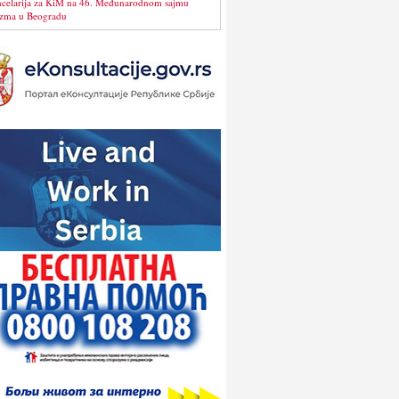
celarija za KiM na 46. Međunarodnom sajmu
izma u Beogradu