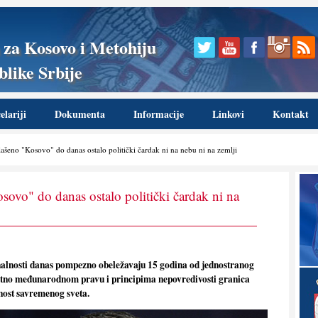
 za Kosovo i Metohiju
like Srbije
lariji
Dokumenta
Informacije
Linkovi
Kontakt
šeno "Kosovo" do danas ostalo politički čardak ni na nebu ni na zemlji
ovo" do danas ostalo politički čardak ni na
onalnosti danas pompezno obeležavaju 15 godina od jednostranog
rotno međunarodnom pravu i principima nepovredivosti granica
nost savremenog sveta.