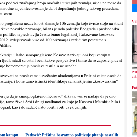
os podršci značajnog broja moćnih i uticajnih zemalja, nije i ne može da
unarodne zajednice svestan je da bi dopuštanje jednog takvog presedana
 u svetu.
Vid
o proglašenu nezavisnost, danas je 106 zemalja koje čvrsto stoje na strani
država povuklo priznanje, bilans je rada politike Beograda i predsednika
politikom predstavlja čvrstu branu legalizaciji takozvane kosovske
 2012. izdejstvovali više od 100 priznanja i različitim potezima s
rištine.
ratiju“, kako samoproglašeno Kosovo nazivaju oni koji veruju u
a ljudi, mladi su ostali bez ikakve perspektive i šanse da se zaposle, pravni
ašnje komemoracije proslava rasula, a ne uspeha.
Pet
čestvovati na proslavama i svečanim akademijama u Prištini zaista oseća da
usk
tarije, i ko se tamo istinski identifikuje sa izmišljenim „kosovarskim“
Fot
veruju da je samoproglašeno „Kosovo“ država, već se nadaju da je ono
je, tamo žive i Srbi i drugi nealbanci za koje je Kosovo i Metohija bilo i
grad, kao i do sada, čvrsto boriti i biti uvek uz njih.
skom kampu
Petković: Priština besramno politizuje pitanje nestalih