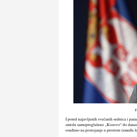
F
I pored najavljenih svečanih sednica i par
smislu samoproglašeno „Kosovo“ do danas os
osuđeno na postojanje u prostoru između žel