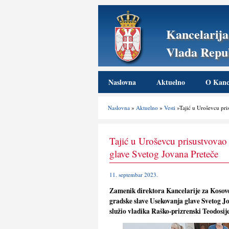
Kancelarija
Vlada Repub
Naslovna
Aktuelno
O Kance
Naslovna
»
Aktuelno
»
Vesti
»Tajić u Uroševcu pri
Tajić u Uroševcu prisustvovao
glave Svetog Jovana Preteče
11. septembar 2023.
Zamenik direktora Kancelarije za Kosovo 
gradske slave Usekovanja glave Svetog J
služio vladika Raško-prizrenski Teodosije