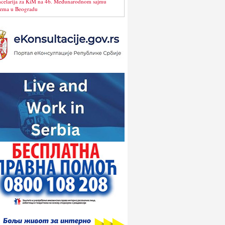
celarija za KiM na 46. Međunarodnom sajmu
izma u Beogradu