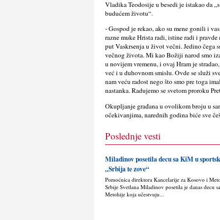
Vladika Teodosije u besedi je istakao da „
budućem životu“.
- Gospod je rekao, ako su mene gonili i vas
razne muke Hrista radi, istine radi i pravd
put Vaskrsenja u život večni. Jedino čega sm
večnog života. Mi kao Božiji narod smo iza
u novijem vremenu, i ovaj Hram je stradao,
već i u duhovnom smislu. Ovde se služi svet
nam veću radost nego što smo pre toga ima
nastanka. Radujemo se svetom proroku Prete
Okuplјanje građana u ovolikom broju u sam
očekivanjima, narednih godina biće sve češć
Poslednje vesti
Miladinov posetila decu sa KiM u sport
„Srbija te zove“
Pomoćnica direktora Kancelarije za Kosovo i Met
Srbije Svetlana Miladinov posetila je danas decu s
Metohije koja učestvuju...