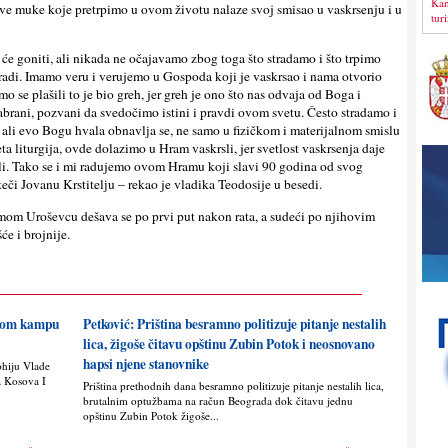
Kan
sve muke koje pretrpimo u ovom životu nalaze svoj smisao u vaskrsenju i u
tur
 će goniti, ali nikada ne očajavamo zbog toga što stradamo i što trpimo
e radi. Imamo veru i verujemo u Gospoda koji je vaskrsao i nama otvorio
o se plašili to je bio greh, jer greh je ono što nas odvaja od Boga i
brani, pozvani da svedočimo istini i pravdi ovom svetu. Često stradamo i
 ali evo Bogu hvala obnavlјa se, ne samo u fizičkom i materijalnom smislu
a liturgija, ovde dolazimo u Hram vaskrsli, jer svetlost vaskrsenja daje
li. Tako se i mi radujemo ovom Hramu koji slavi 90 godina od svog
či Jovanu Krstitelјu – rekao je vladika Teodosije u besedi.
om Uroševcu dešava se po prvi put nakon rata, a sudeći po njihovim
e i brojnije.
skom kampu
Petković: Priština besramno politizuje pitanje nestalih
lica, žigoše čitavu opštinu Zubin Potok i neosnovano
hapsi njene stanovnike
ohiju Vlade
a Kosova I
Priština prethodnih dana besramno politizuje pitanje nestalih lica,
brutalnim optužbama na račun Beograda dok čitavu jednu
opštinu Zubin Potok žigoše...