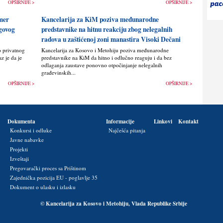
OPŠIRNIJE >
OPŠIRNIJE >
imer
Kancelarija za KiM poziva međunarodne
egovog
predstavnike na hitnu reakciju zbog nelegalnih
radova u zaštićenoj zoni manastira Visoki Dečani
o privatnog
Kancelarija za Kosovo i Metohiju poziva međunarodne
z je da je
predstavnike na KiM da hitno i odlučno reaguju i da bez
odlaganja zaustave ponovno otpočinjanje nelegalnih
građevinskih...
OPŠIRNIJE >
OPŠIRNIJE >
Dokumenta
Informacije
Linkovi
Kontakt
Konkursi i odluke
Najčešća pitanja
Javne nabavke
Projekti
Izveštaji
Pregovarački proces sa Prištinom
Zajednička pozicija EU - poglavlje 35
Dokument o ulasku i izlasku
© Kancelarija za Kosovo i Metohiju, Vlada Republike Srbije