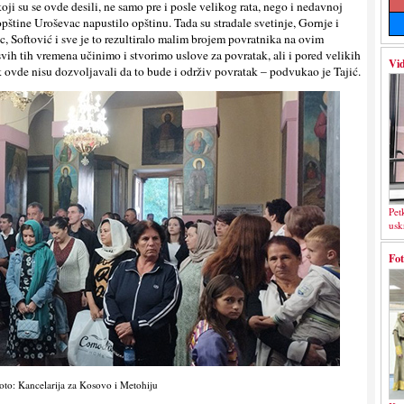
i su se ovde desili, ne samo pre i posle velikog rata, nego i nedavnoj
opštine Uroševac napustilo opštinu. Tada su stradale svetinje, Gornje i
 Softović i sve je to rezultiralo malim brojem povratnika na ovim
svih tih vremena učinimo i stvorimo uslove za povratak, ali i pored velikih
Vid
ak ovde nisu dozvolјavali da to bude i održiv povratak – podvukao je Tajić.
Pet
usk
Fot
oto: Kancelarija za Kosovo i Metohiju