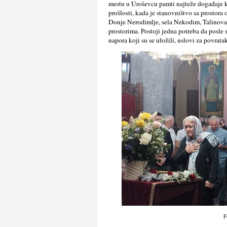
mestu u Uroševcu pamti najteže događaje koj
prošlosti, kada je stanovništvo sa prostora 
Donje Nerodimlјe, sela Nekodim, Talinovac,
prostorima. Postoji jedna potreba da posle 
napora koji su se uložili, uslovi za povrat
F