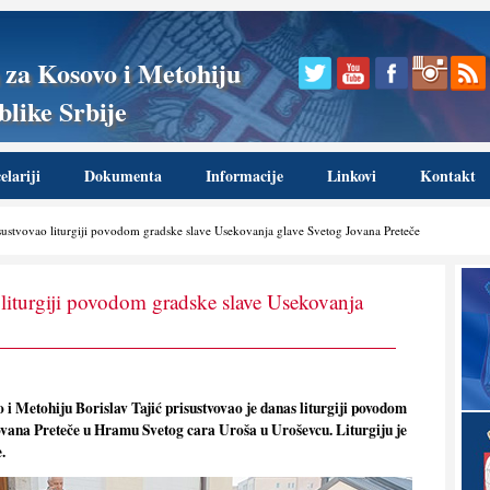
 za Kosovo i Metohiju
like Srbije
lariji
Dokumenta
Informacije
Linkovi
Kontakt
sustvovao liturgiji povodom gradske slave Usekovanja glave Svetog Jovana Preteče
 liturgiji povodom gradske slave Usekovanja
i Metohiju Borislav Tajić prisustvovao je danas liturgiji povodom
ovana Preteče u Hramu Svetog cara Uroša u Uroševcu. Liturgiju je
.