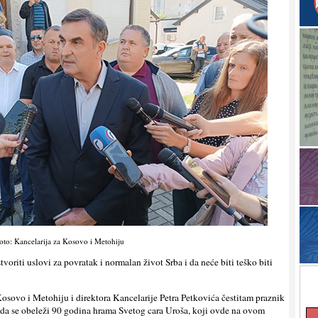
oto: Kancelarija za Kosovo i Metohiju
tvoriti uslovi za povratak i normalan život Srba i da neće biti teško biti
osovo i Metohiju i direktora Kancelarije Petra Petkovića čestitam praznik
a da se obeleži 90 godina hrama Svetog cara Uroša, koji ovde na ovom