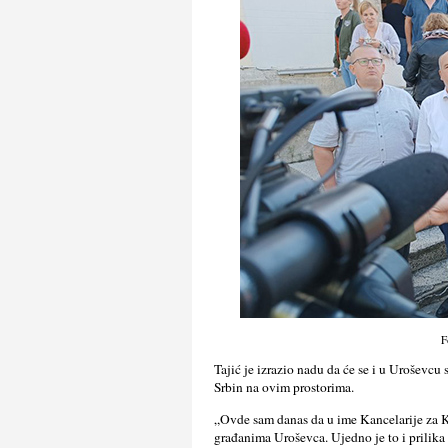
F
Tajić je izrazio nadu da će se i u Uroševcu s
Srbin na ovim prostorima.
„Ovde sam danas da u ime Kancelarije za K
građanima Uroševca. Ujedno je to i prilik