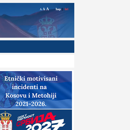
A
A
ћир
|
lat
A