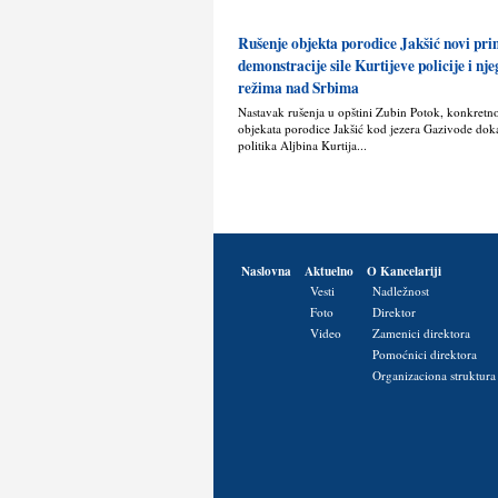
Rušenje objekta porodice Jakšić novi pr
demonstracije sile Kurtijeve policije i nj
režima nad Srbima
Nastavak rušenja u opštini Zubin Potok, konkretn
objekata porodice Jakšić kod jezera Gazivode doka
politika Alјbina Kurtija...
Naslovna
Aktuelno
O Kancelariji
Vesti
Nadležnost
Foto
Direktor
Video
Zamenici direktora
Pomoćnici direktora
Organizaciona struktura