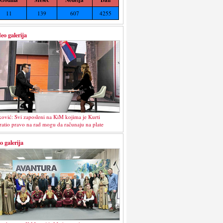
11
139
607
4255
eo galerija
ković: Svi zaposleni na KiM kojima je Kurti
ratio pravo na rad mogu da računaju na plate
o galerija