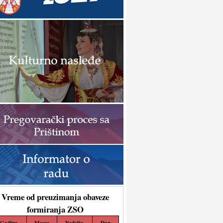
Vreme od preuzimanja obaveze
formiranja ZSO
Godina
Mesec
Nedelja
Dan