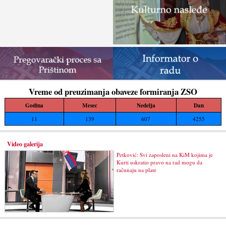
Vreme od preuzimanja obaveze formiranja ZSO
Godina
Mesec
Nedelja
Dan
11
139
607
4255
Video galerija
Petković: Svi zaposleni na KiM kojima je
Kurti uskratio pravo na rad mogu da
računaju na plate