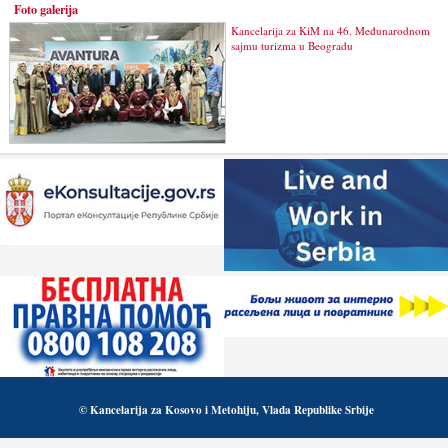
Foto galerija
Kancelarija za KiM na 46. Međunarodnom
sajmu turizma u Beogradu
© Kancelarija za Kosovo i Metohiju, Vlada Republike Srbije