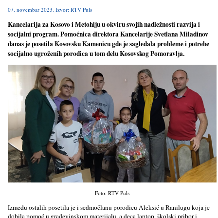
07. novembar 2023. Izvor: RTV Puls
Kancelarija za Kosovo i Metohiju u okviru svojih nadležnosti razvija i
socijalni program. Pomoćnica direktora Kancelarije Svetlana Miladinov
danas je posetila Kosovsku Kamenicu gde je sagledala probleme i potrebe
socijalno ugroženih porodica u tom delu Kosovskog Pomoravlјa.
Foto: RTV Puls
Između ostalih posetila je i sedmočlanu porodicu Aleksić u Ranilugu koja je
dobila pomoć u građevinskom materijalu, a deca laptop, školski pribor i