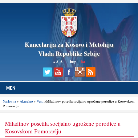
Kancelarija za Kosovo i Metohiju
Vlada Republike Srbije
A
ћир
|
lat
A
A
MENI
Naslovna
»
Aktuelno
»
Vesti
»Miladinov posetila socijalno ugrožene porodice u Kosovskom
Pomoravlјu
Miladinov posetila socijalno ugrožene porodice u
Kosovskom Pomoravlјu