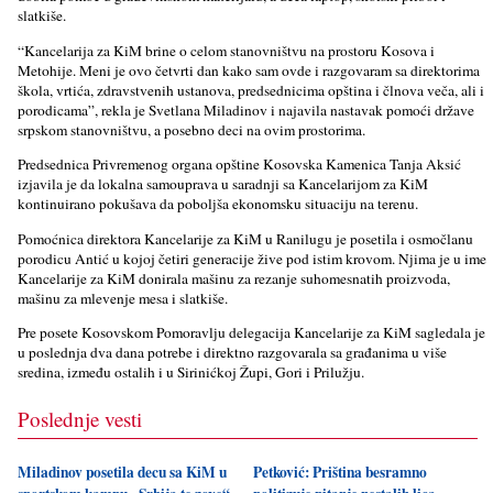
slatkiše.
“Kancelarija za KiM brine o celom stanovništvu na prostoru Kosova i
Metohije. Meni je ovo četvrti dan kako sam ovde i razgovaram sa direktorima
škola, vrtića, zdravstvenih ustanova, predsednicima opština i člnova veča, ali i
porodicama”, rekla je Svetlana Miladinov i najavila nastavak pomoći države
srpskom stanovništvu, a posebno deci na ovim prostorima.
Predsednica Privremenog organa opštine Kosovska Kamenica Tanja Aksić
izjavila je da lokalna samouprava u saradnji sa Kancelarijom za KiM
kontinuirano pokušava da pobolјša ekonomsku situaciju na terenu.
Pomoćnica direktora Kancelarije za KiM u Ranilugu je posetila i osmočlanu
porodicu Antić u kojoj četiri generacije žive pod istim krovom. Nјima je u ime
Kancelarije za KiM donirala mašinu za rezanje suhomesnatih proizvoda,
mašinu za mlevenje mesa i slatkiše.
Pre posete Kosovskom Pomoravlјu delegacija Kancelarije za KiM sagledala je
u poslednja dva dana potrebe i direktno razgovarala sa građanima u više
sredina, između ostalih i u Sirinićkoj Župi, Gori i Prilužju.
Poslednje vesti
Miladinov posetila decu sa KiM u
Petković: Priština besramno