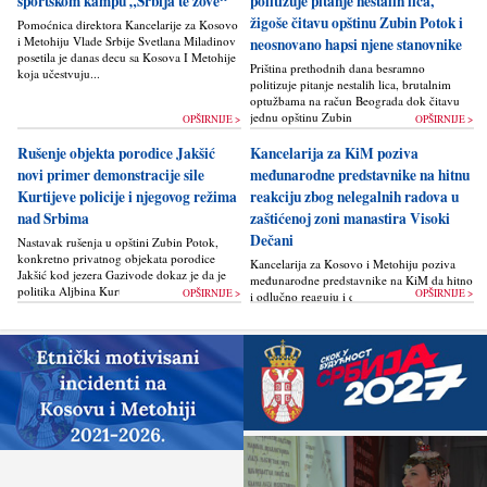
sportskom kampu „Srbija te zove“
politizuje pitanje nestalih lica,
žigoše čitavu opštinu Zubin Potok i
Pomoćnica direktora Kancelarije za Kosovo
i Metohiju Vlade Srbije Svetlana Miladinov
neosnovano hapsi njene stanovnike
posetila je danas decu sa Kosova I Metohije
Priština prethodnih dana besramno
koja učestvuju...
politizuje pitanje nestalih lica, brutalnim
optužbama na račun Beograda dok čitavu
jednu opštinu Zubin Potok žigoše...
OPŠIRNIJE >
OPŠIRNIJE >
Rušenje objekta porodice Jakšić
Kancelarija za KiM poziva
novi primer demonstracije sile
međunarodne predstavnike na hitnu
Kurtijeve policije i njegovog režima
reakciju zbog nelegalnih radova u
nad Srbima
zaštićenoj zoni manastira Visoki
Dečani
Nastavak rušenja u opštini Zubin Potok,
konkretno privatnog objekata porodice
Kancelarija za Kosovo i Metohiju poziva
Jakšić kod jezera Gazivode dokaz je da je
međunarodne predstavnike na KiM da hitno
politika Alјbina Kurtija...
OPŠIRNIJE >
OPŠIRNIJE >
i odlučno reaguju i da bez odlaganja
zaustave ponovno otpočinjanje nelegalnih
građevinskih...