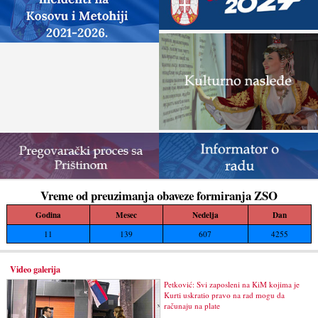
Vreme od preuzimanja obaveze formiranja ZSO
Godina
Mesec
Nedelja
Dan
11
139
607
4255
Video galerija
Petković: Svi zaposleni na KiM kojima je
Kurti uskratio pravo na rad mogu da
računaju na plate