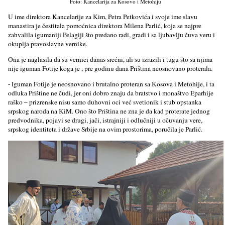
Foto: Kancelarija za Kosovo i Metohiju
U ime direktora Kancelarije za Kim, Petra Petkovića i svoje ime slavu
manastira je čestitala pomoćnica direktora Milena Parlić, koja se najpre
zahvalila igumaniji Pelagiji što predano radi, gradi i sa ljubavlju čuva veru i
okuplja pravoslavne vernike.
Ona je naglasila da su vernici danas srećni, ali su izrazili i tugu što sa njima
nije iguman Fotije koga je , pre godinu dana Priština neosnovano proterala.
- Iguman Fotije je neosnovano i brutalno proteran sa Kosova i Metohije, i ta
odluka Prištine ne čudi, jer oni dobro znaju da bratstvo i monaštvo Eparhije
raško – prizrenske nisu samo duhovni oci već svetionik i stub opstanka
srpskog naroda na KiM. Ono što Priština ne zna je da kad proterate jednog
predvodnika, pojavi se drugi, jači, istrajniji i odlučniji u očuvanju vere,
srpskog identiteta i države Srbije na ovim prostorima, poručila je Parlić.