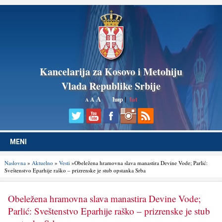
Kancelarija za Kosovo i Metohiju
Vlada Republike Srbije
A
ћир
|
lat
A
A
MENI
Naslovna
»
Aktuelno
»
Vesti
»Obeležena hramovna slava manastira Devine Vode; Parlić:
Sveštenstvo Eparhije raško – prizrenske je stub opstanka Srba
Obeležena hramovna slava manastira Devine Vode;
Parlić: Sveštenstvo Eparhije raško – prizrenske je stub