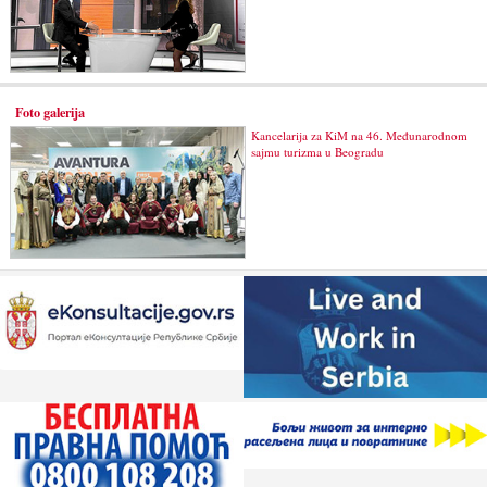
Foto galerija
Kancelarija za KiM na 46. Međunarodnom
sajmu turizma u Beogradu