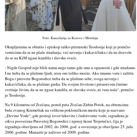
Foto: Kancelarija za Kosovo i Metohiju
Okupljenima se obratio i episkop raško-prizrenski Teodosije koji je poručio
vernicima da se ne plaše stradanja, već neverja i kukavičluka i da ne dozvole
da se na KiM ugase kandila i slavske sveće.
- Nigde Gospod nije bliži nama nego tamo gde smo u opasnosti i gde stradamo.
I ne treba da se plašimo ljudi, nisu oni toliko moćni. Ako imamo veru i zaštitu
Boga i presvete Bogorodice treba da se plašimo sebe, svoga neverja i
kukavičluka, da se plašimo greha. Da svojim životom i prisustvom činimo
svetinje živim, da se ne ugase kandila, ni slavske sveće, ni vera naša“, poručio
je Teodosije.
Na 9 kilometra od Zvečana, pored puta Zvečan-Zubin Potok, na obroncima
brda zvanog Kremeštak na velikom pokloničkom mestu koje je nazvano
„Devine Vode“, gde postoji izvor lekovite i čudotvorne vode, izgrađena je
crkva posvećena Presvetoj Bogorodici i njenoj ikoni Trojeručici, čija je
izgradnja obavljena od 2002. do 2006. god. a osvećenje je obavljeno 25. jula
2006. godine. Manastir je zaživeo od 2009. godine.