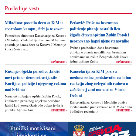
Poslednje vesti
Miladinov posetila decu sa KiM u
Petković: Priština besramno
sportskom kampu „Srbija te zove“
politizuje pitanje nestalih lica,
žigoše čitavu opštinu Zubin Potok i
Pomoćnica direktora Kancelarije za Kosovo
i Metohiju Vlade Srbije Svetlana Miladinov
neosnovano hapsi njene stanovnike
posetila je danas decu sa Kosova I Metohije
Priština prethodnih dana besramno
koja učestvuju...
politizuje pitanje nestalih lica, brutalnim
optužbama na račun Beograda dok čitavu
jednu opštinu Zubin Potok žigoše...
OPŠIRNIJE >
OPŠIRNIJE >
Rušenje objekta porodice Jakšić
Kancelarija za KiM poziva
novi primer demonstracije sile
međunarodne predstavnike na hitnu
Kurtijeve policije i njegovog režima
reakciju zbog nelegalnih radova u
nad Srbima
zaštićenoj zoni manastira Visoki
Dečani
Nastavak rušenja u opštini Zubin Potok,
konkretno privatnog objekata porodice
Kancelarija za Kosovo i Metohiju poziva
Jakšić kod jezera Gazivode dokaz je da je
međunarodne predstavnike na KiM da hitno
politika Alјbina Kurtija...
OPŠIRNIJE >
OPŠIRNIJE >
i odlučno reaguju i da bez odlaganja
zaustave ponovno otpočinjanje nelegalnih
građevinskih...