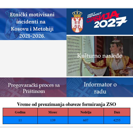
zaustave ponovno otpočinjanje nelegalnih
građevinskih...
Vreme od preuzimanja obaveze formiranja ZSO
Godina
Mesec
Nedelja
Dan
11
139
607
4255