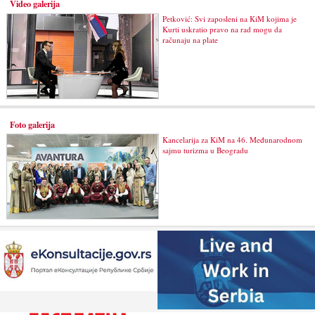
Video galerija
Petković: Svi zaposleni na KiM kojima je
Kurti uskratio pravo na rad mogu da
računaju na plate
Foto galerija
Kancelarija za KiM na 46. Međunarodnom
sajmu turizma u Beogradu