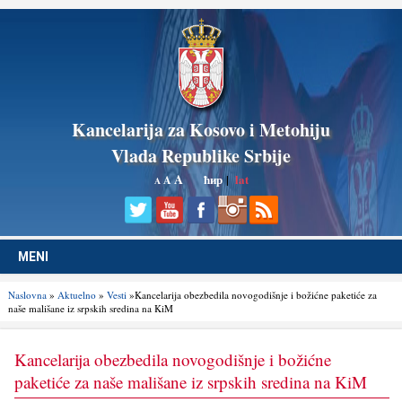
Kancelarija za Kosovo i Metohiju
Vlada Republike Srbije
A
ћир
|
lat
A
A
MENI
Naslovna
»
Aktuelno
»
Vesti
»Kancelarija obezbedila novogodišnje i božićne paketiće za
naše mališane iz srpskih sredina na KiM
Kancelarija obezbedila novogodišnje i božićne
paketiće za naše mališane iz srpskih sredina na KiM