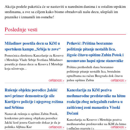
Akcija podele paketića će se nastaviti u narednim danima i u ostalim srpskim
sredinama, a sve sa cilјem kako bismo obradovali našu decu, ulepšali im
praznike i izmamili im osmehe!
Poslednje vesti
Miladinov posetila decu sa KiM u
Petković: Priština besramno
sportskom kampu „Srbija te zove“
politizuje pitanje nestalih lica,
žigoše čitavu opštinu Zubin Potok i
Pomoćnica direktora Kancelarije za Kosovo
i Metohiju Vlade Srbije Svetlana Miladinov
neosnovano hapsi njene stanovnike
posetila je danas decu sa Kosova I Metohije
Priština prethodnih dana besramno
koja učestvuju...
politizuje pitanje nestalih lica, brutalnim
optužbama na račun Beograda dok čitavu
jednu opštinu Zubin Potok žigoše...
OPŠIRNIJE >
OPŠIRNIJE >
Rušenje objekta porodice Jakšić
Kancelarija za KiM poziva
novi primer demonstracije sile
međunarodne predstavnike na hitnu
Kurtijeve policije i njegovog režima
reakciju zbog nelegalnih radova u
nad Srbima
zaštićenoj zoni manastira Visoki
Dečani
Nastavak rušenja u opštini Zubin Potok,
konkretno privatnog objekata porodice
Kancelarija za Kosovo i Metohiju poziva
Jakšić kod jezera Gazivode dokaz je da je
međunarodne predstavnike na KiM da hitno
politika Alјbina Kurtija...
OPŠIRNIJE >
OPŠIRNIJE >
i odlučno reaguju i da bez odlaganja