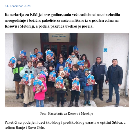
24. decembar 2024.
Kancelarija za KiM je i ove godine, sada već tradicionalno, obezbedila
novogodišnje i božićne paketiće za naše mališane iz srpskih sredina na
Kosovu i Metohiji, a podela paketića uveliko je počela.
Foto: Kancelarija za Kosovo i Metohiju
Paketići su podelјeni deci školskog i predškolskog uzrasta u opštini Srbica, u
selima Banje i Suvo Grlo.