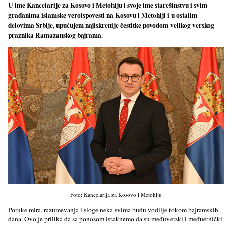
U ime Kancelarije za Kosovo i Metohiju i svoje ime starešinstvu i svim
građanima islamske veroispovesti na Kosovu i Metohiji i u ostalim
delovima Srbije, upućujem najiskrenije čestitke povodom velikog verskog
praznika Ramazanskog bajrama.
Foto: Kancelarija za Kosovo i Metohiju
Poruke mira, razumevanja i sloge neka svima budu vodilјe tokom bajramskih
dana. Ovo je prilika da sa ponosom istaknemo da su međuverski i međuetnički