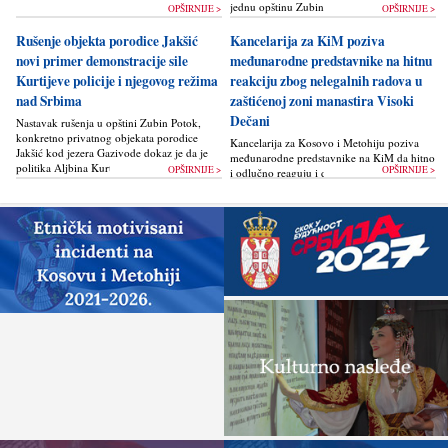
jednu opštinu Zubin Potok žigoše...
OPŠIRNIJE >
OPŠIRNIJE >
Rušenje objekta porodice Jakšić
Kancelarija za KiM poziva
novi primer demonstracije sile
međunarodne predstavnike na hitnu
Kurtijeve policije i njegovog režima
reakciju zbog nelegalnih radova u
nad Srbima
zaštićenoj zoni manastira Visoki
Dečani
Nastavak rušenja u opštini Zubin Potok,
konkretno privatnog objekata porodice
Kancelarija za Kosovo i Metohiju poziva
Jakšić kod jezera Gazivode dokaz je da je
međunarodne predstavnike na KiM da hitno
politika Alјbina Kurtija...
OPŠIRNIJE >
OPŠIRNIJE >
i odlučno reaguju i da bez odlaganja
zaustave ponovno otpočinjanje nelegalnih
građevinskih...