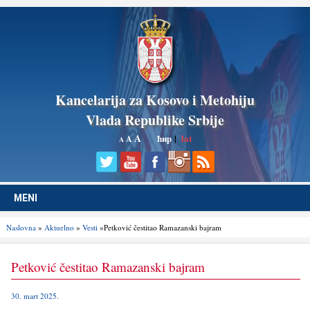
Kancelarija za Kosovo i Metohiju
Vlada Republike Srbije
A
ћир
|
lat
A
A
MENI
Naslovna
»
Aktuelno
»
Vesti
»Petković čestitao Ramazanski bajram
Petković čestitao Ramazanski bajram
30. mart 2025.