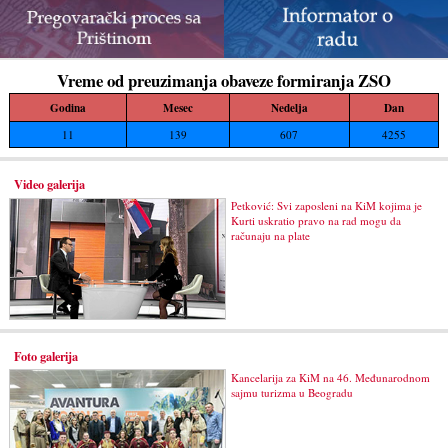
Vreme od preuzimanja obaveze formiranja ZSO
Godina
Mesec
Nedelja
Dan
11
139
607
4255
Video galerija
Petković: Svi zaposleni na KiM kojima je
Kurti uskratio pravo na rad mogu da
računaju na plate
Foto galerija
Kancelarija za KiM na 46. Međunarodnom
sajmu turizma u Beogradu