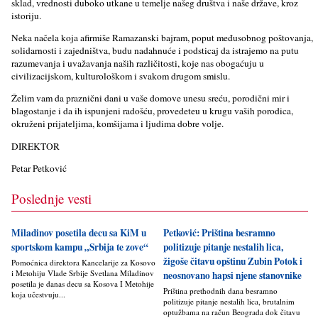
sklad, vrednosti duboko utkane u temelјe našeg društva i naše države, kroz
istoriju.
Neka načela koja afirmiše Ramazanski bajram, poput međusobnog poštovanja,
solidarnosti i zajedništva, budu nadahnuće i podsticaj da istrajemo na putu
razumevanja i uvažavanja naših različitosti, koje nas obogaćuju u
civilizacijskom, kulturološkom i svakom drugom smislu.
Želim vam da praznični dani u vaše domove unesu sreću, porodični mir i
blagostanje i da ih ispunjeni radošću, provedeteu u krugu vaših porodica,
okruženi prijatelјima, komšijama i lјudima dobre volјe.
DIREKTOR
Petar Petković
Poslednje vesti
Miladinov posetila decu sa KiM u
Petković: Priština besramno
sportskom kampu „Srbija te zove“
politizuje pitanje nestalih lica,
žigoše čitavu opštinu Zubin Potok i
Pomoćnica direktora Kancelarije za Kosovo
i Metohiju Vlade Srbije Svetlana Miladinov
neosnovano hapsi njene stanovnike
posetila je danas decu sa Kosova I Metohije
Priština prethodnih dana besramno
koja učestvuju...
politizuje pitanje nestalih lica, brutalnim
optužbama na račun Beograda dok čitavu