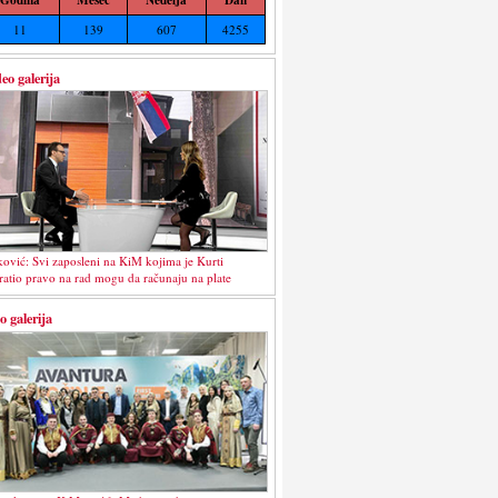
11
139
607
4255
eo galerija
ković: Svi zaposleni na KiM kojima je Kurti
ratio pravo na rad mogu da računaju na plate
o galerija