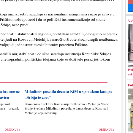
koja ima izuzetnu saradnju sa nacionalnim manjinama i uzor je za sve u
Prištinom zloupotrebi i da se politički instrumentalizuje od strane
Vid
Srbije, neće proći.
ezbednosti i stabilnosti u regionu, podstakao saradnju, omogućio napredak
te ljudi na Kosovu i Metohiji, a naročito živote Srba i drugih nealbanaca.
valjujući jednostranim eskalatornim potezima Prištine.
arušili mir, stabilnost i odlična saradnja institucija Republike Srbije i
ju retrogradnim političkim idejama koje su doživele poraz još tokom
Pet
usk
Fot
nju hramovne
Miladinov posetila decu sa KiM u sportskom kampu
saviću
„Srbija te zove“
lije kod
Pomoćnica direktora Kancelarije za Kosovo i Metohiju Vlade
lava – praznik
Srbije Svetlana Miladinov posetila je danas decu sa Kosova I
Metohije koja učestvuju...
OPŠIRNIJE >
OPŠIRNIJE >