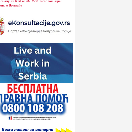
celarija za KiM na 46. Međunarodnom sajmu
izma u Beogradu