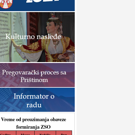
Vreme od preuzimanja obaveze
formiranja ZSO
Godina
Mesec
Nedelja
Dan