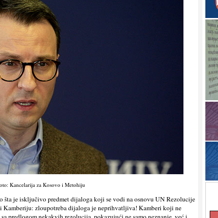
oto: Kancelarija za Kosovo i Metohiju
o šta je isključivo predmet dijaloga koji se vodi na osnovu UN Rezolucije
i Kamberiju: zloupotreba dijaloga je neprihvatljiva! Kamberi koji ne
i sa predlogom nekakvih rezolucija, pokazujući ne samo neznanje, već i