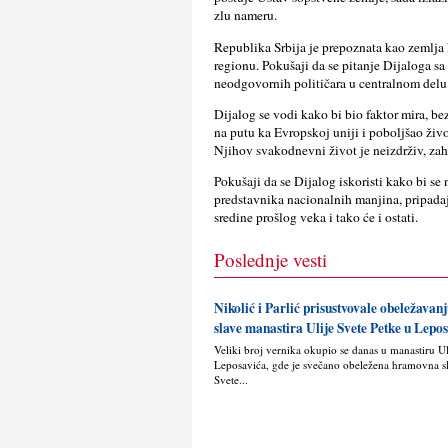
zlu nameru.
Republika Srbija je prepoznata kao zemlja 
regionu. Pokušaji da se pitanje Dijaloga sa 
neodgovornih političara u centralnom delu 
Dijalog se vodi kako bi bio faktor mira, b
na putu ka Evropskoj uniji i poboljšao živo
Njihov svakodnevni život je neizdrživ, zah
Pokušaji da se Dijalog iskoristi kako bi se n
predstavnika nacionalnih manjina, pripada
sredine prošlog veka i tako će i ostati.
Poslednje vesti
Nikolić i Parlić prisustvovale obeležava
slave manastira Ulije Svete Petke u Lepo
Veliki broj vernika okupio se danas u manastiru U
Leposavića, gde je svečano obeležena hramovna s
Svete...