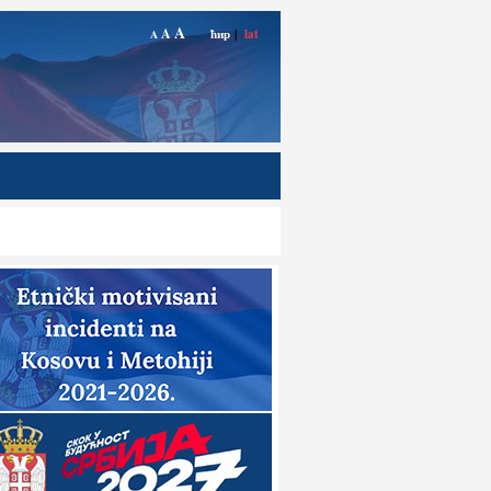
A
A
ћир
|
lat
A