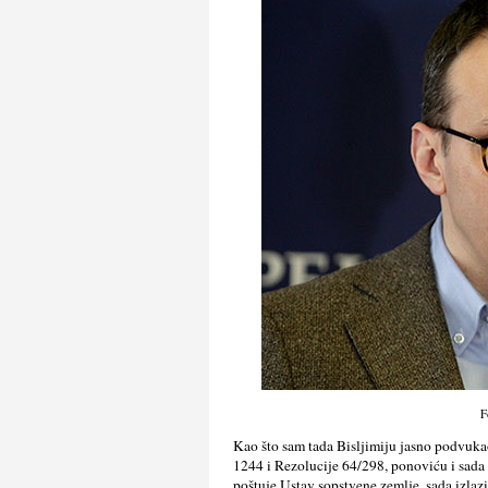
F
Kao što sam tada Bisljimiju jasno podvuka
1244 i Rezolucije 64/298, ponoviću i sada 
poštuje Ustav sopstvene zemlje, sada izlaz