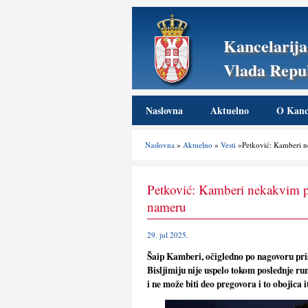
Kancelarija
Vlada Repub
Naslovna
Aktuelno
O Kance
Naslovna
»
Aktuelno
»
Vesti
»Petković: Kamberi n
Petković: Kamberi nekakvim pr
nameru
29. jul 2025.
Šaip Kamberi, očigledno po nagovoru priš
Bisljimiju nije uspelo tokom poslednje run
i ne može biti deo pregovora i to obojica 