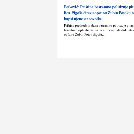
Petković: Priština besramno politizuje pit
lica, žigoše čitavu opštinu Zubin Potok i
hapsi njene stanovnike
Priština prethodnih dana besramno politizuje pitanje
brutalnim optužbama na račun Beograda dok čita
opštinu Zubin Potok žigoše...