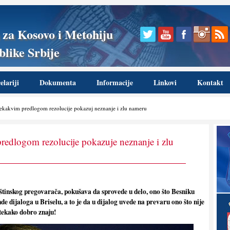
 za Kosovo i Metohiju
like Srbije
lariji
Dokumenta
Informacije
Linkovi
Kontakt
ekakvim predlogom rezolucije pokazuj neznanje i zlu nameru
edlogom rezolucije pokazuje neznanje i zlu
tinskog pregovarača, pokušava da sprovede u delo, ono što Besniku
de dijaloga u Briselu, a to je da u dijalog uvede na prevaru ono što nije
itekako dobro znaju!