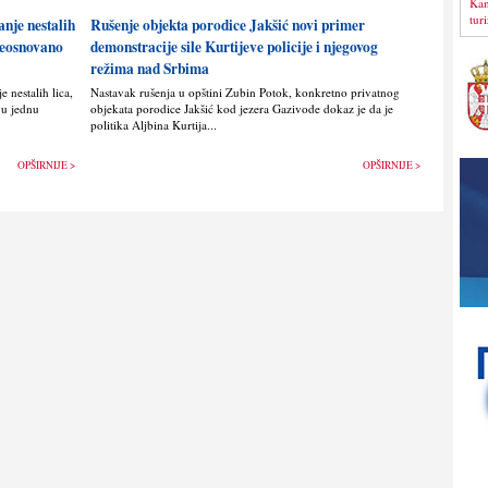
Kan
tur
anje nestalih
Rušenje objekta porodice Jakšić novi primer
 neosnovano
demonstracije sile Kurtijeve policije i njegovog
režima nad Srbima
 nestalih lica,
Nastavak rušenja u opštini Zubin Potok, konkretno privatnog
vu jednu
objekata porodice Jakšić kod jezera Gazivode dokaz je da je
politika Alјbina Kurtija...
OPŠIRNIJE >
OPŠIRNIJE >