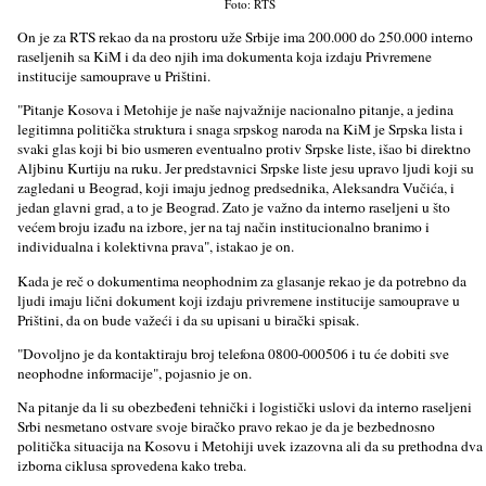
Foto: RTS
On je za RTS rekao da na prostoru uže Srbije ima 200.000 do 250.000 interno
raselјenih sa KiM i da deo njih ima dokumenta koja izdaju Privremene
institucije samouprave u Prištini.
"Pitanje Kosova i Metohije je naše najvažnije nacionalno pitanje, a jedina
legitimna politička struktura i snaga srpskog naroda na KiM je Srpska lista i
svaki glas koji bi bio usmeren eventualno protiv Srpske liste, išao bi direktno
Alјbinu Kurtiju na ruku. Jer predstavnici Srpske liste jesu upravo lјudi koji su
zagledani u Beograd, koji imaju jednog predsednika, Aleksandra Vučića, i
jedan glavni grad, a to je Beograd. Zato je važno da interno raselјeni u što
većem broju izađu na izbore, jer na taj način institucionalno branimo i
individualna i kolektivna prava", istakao je on.
Kada je reč o dokumentima neophodnim za glasanje rekao je da potrebno da
lјudi imaju lični dokument koji izdaju privremene institucije samouprave u
Prištini, da on bude važeći i da su upisani u birački spisak.
"Dovolјno je da kontaktiraju broj telefona 0800-000506 i tu će dobiti sve
neophodne informacije", pojasnio je on.
Na pitanje da li su obezbeđeni tehnički i logistički uslovi da interno raselјeni
Srbi nesmetano ostvare svoje biračko pravo rekao je da je bezbednosno
politička situacija na Kosovu i Metohiji uvek izazovna ali da su prethodna dva
izborna ciklusa sprovedena kako treba.