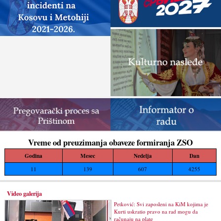
Vreme od preuzimanja obaveze formiranja ZSO
Godina
Mesec
Nedelja
Dan
11
139
607
4255
Video galerija
Petković: Svi zaposleni na KiM kojima je
Kurti uskratio pravo na rad mogu da
računaju na plate