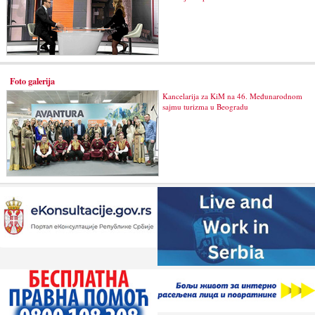
Foto galerija
Kancelarija za KiM na 46. Međunarodnom
sajmu turizma u Beogradu