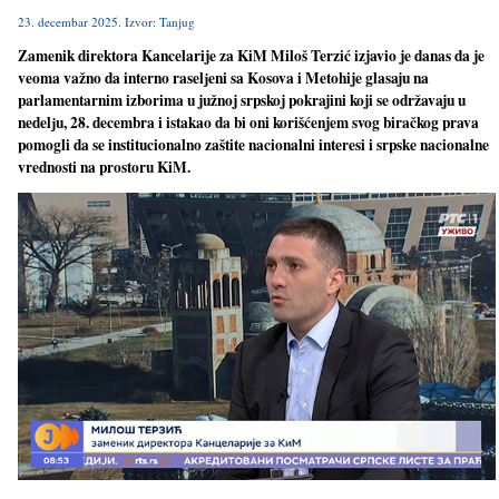
23. decembar 2025. Izvor: Tanjug
Zamenik direktora Kancelarije za KiM Miloš Terzić izjavio je danas da je
veoma važno da interno raselјeni sa Kosova i Metohije glasaju na
parlamentarnim izborima u južnoj srpskoj pokrajini koji se održavaju u
nedelјu, 28. decembra i istakao da bi oni korišćenjem svog biračkog prava
pomogli da se institucionalno zaštite nacionalni interesi i srpske nacionalne
vrednosti na prostoru KiM.