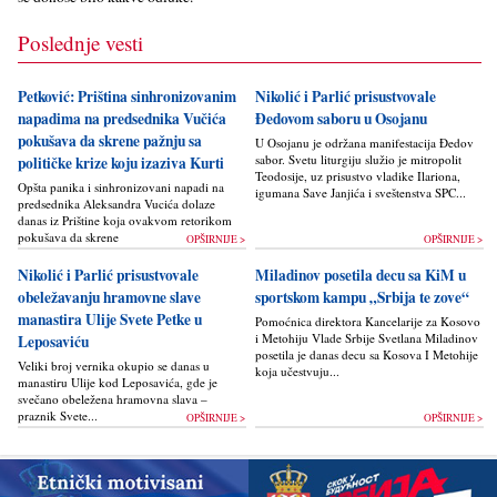
Poslednje vesti
Petković: Priština sinhronizovanim
Nikolić i Parlić prisustvovale
napadima na predsednika Vučića
Đedovom saboru u Osojanu
pokušava da skrene pažnju sa
U Osojanu je održana manifestacija Đedov
sabor. Svetu liturgiju služio je mitropolit
političke krize koju izaziva Kurti
Teodosije, uz prisustvo vladike Ilariona,
Opšta panika i sinhronizovani napadi na
igumana Save Janjića i sveštenstva SPC...
predsednika Aleksandra Vucića dolaze
danas iz Prištine koja ovakvom retorikom
pokušava da skrene pažnju javnosti sa
OPŠIRNIJE >
OPŠIRNIJE >
političke krize...
Nikolić i Parlić prisustvovale
Miladinov posetila decu sa KiM u
obeležavanju hramovne slave
sportskom kampu „Srbija te zove“
manastira Ulije Svete Petke u
Pomoćnica direktora Kancelarije za Kosovo
i Metohiju Vlade Srbije Svetlana Miladinov
Leposaviću
posetila je danas decu sa Kosova I Metohije
Veliki broj vernika okupio se danas u
koja učestvuju...
manastiru Ulije kod Leposavića, gde je
svečano obeležena hramovna slava –
praznik Svete...
OPŠIRNIJE >
OPŠIRNIJE >