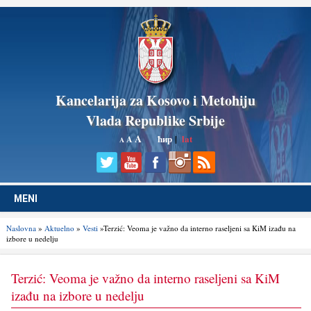
Kancelarija za Kosovo i Metohiju
Vlada Republike Srbije
A
ћир
|
lat
A
A
MENI
Naslovna
»
Aktuelno
»
Vesti
»Terzić: Veoma je važno da interno raselјeni sa KiM izađu na
izbore u nedelјu
Terzić: Veoma je važno da interno raselјeni sa KiM
izađu na izbore u nedelјu