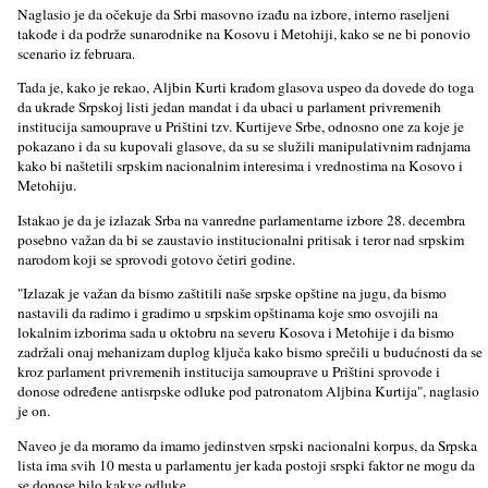
Naglasio je da očekuje da Srbi masovno izađu na izbore, interno raselјeni
takođe i da podrže sunarodnike na Kosovu i Metohiji, kako se ne bi ponovio
scenario iz februara.
Tada je, kako je rekao, Alјbin Kurti krađom glasova uspeo da dovede do toga
da ukrade Srpskoj listi jedan mandat i da ubaci u parlament privremenih
institucija samouprave u Prištini tzv. Kurtijeve Srbe, odnosno one za koje je
pokazano i da su kupovali glasove, da su se služili manipulativnim radnjama
kako bi naštetili srpskim nacionalnim interesima i vrednostima na Kosovo i
Metohiju.
Istakao je da je izlazak Srba na vanredne parlamentarne izbore 28. decembra
posebno važan da bi se zaustavio institucionalni pritisak i teror nad srpskim
narodom koji se sprovodi gotovo četiri godine.
"Izlazak je važan da bismo zaštitili naše srpske opštine na jugu, da bismo
nastavili da radimo i gradimo u srpskim opštinama koje smo osvojili na
lokalnim izborima sada u oktobru na severu Kosova i Metohije i da bismo
zadržali onaj mehanizam duplog klјuča kako bismo sprečili u budućnosti da se
kroz parlament privremenih institucija samouprave u Prištini sprovode i
donose određene antisrpske odluke pod patronatom Alјbina Kurtija", naglasio
je on.
Naveo je da moramo da imamo jedinstven srpski nacionalni korpus, da Srpska
lista ima svih 10 mesta u parlamentu jer kada postoji srspki faktor ne mogu da
se donose bilo kakve odluke.