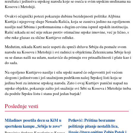
rezultata i jedinstva srpskog naroda koje se oseća u svim srpskim sredinama na
Kosovu i Metohiji.
Ovakvi očajnički potezi pokazuju dubinu bezidejnosti politike Alјbina
Kurtija i njegovog sluge Nenada Rašića, koja se zasniva jedino na ogolјenom
nasilјu nad Srbima i performansima s dugim cevima ispred srpskih institucija.
Rašić nikada ni reč nije rekao protiv otimačine srpske imovine, već je lično, s
obe ruke glasao za slične Kurtijeve odluke.
Međutim, nikada Kurti neće uspeti da spreči državu Srbiju da pomaže svom
narodu na Kosovu i Metohiji i svi radnici u objektima Železnicama Srbije koji
su se danas našli na udaru, nastaviće da primaju sve prinadležnosti i plate kao i
do sada.
Na ogolјeno Kurtijevo nasilјe i silu srpski narod će odgovoriti još većom
slogom i jedinstvom i još snažnijom podrškom našoj Srpskoj listi koja se
jedina bori za interese srpskog naroda. Zato i ovaj Kurtijev panični napad na
srpske objekte, pokazuje zašto još snažnije svi Srbi sa Kosova i Metohije treba
da podrže Srpsku listu i stanu pod jedan barjak!
Poslednje vesti
Miladinov posetila decu sa KiM u
Petković: Priština besramno
sportskom kampu „Srbija te zove“
politizuje pitanje nestalih lica,
žigoše čitavu opštinu Zubin Potok i
Pomoćnica direktora Kancelarije za Kosovo