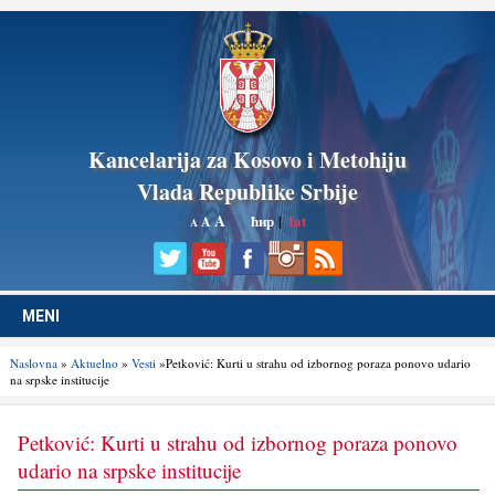
Kancelarija za Kosovo i Metohiju
Vlada Republike Srbije
A
ћир
|
lat
A
A
MENI
Naslovna
»
Aktuelno
»
Vesti
»Petković: Kurti u strahu od izbornog poraza ponovo udario
na srpske institucije
Petković: Kurti u strahu od izbornog poraza ponovo
udario na srpske institucije