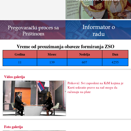
Vreme od preuzimanja obaveze formiranja ZSO
Godina
Mesec
Nedelja
Dan
11
139
607
4255
Video galerija
Petković: Svi zaposleni na KiM kojima je
Kurti uskratio pravo na rad mogu da
računaju na plate
Foto galerija