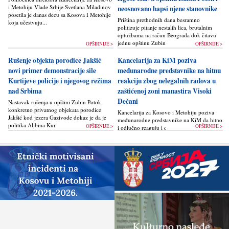
i Metohiju Vlade Srbije Svetlana Miladinov
neosnovano hapsi njene stanovnike
posetila je danas decu sa Kosova I Metohije
Priština prethodnih dana besramno
koja učestvuju...
politizuje pitanje nestalih lica, brutalnim
optužbama na račun Beograda dok čitavu
jednu opštinu Zubin Potok žigoše...
OPŠIRNIJE >
OPŠIRNIJE >
Rušenje objekta porodice Jakšić
Kancelarija za KiM poziva
novi primer demonstracije sile
međunarodne predstavnike na hitnu
Kurtijeve policije i njegovog režima
reakciju zbog nelegalnih radova u
nad Srbima
zaštićenoj zoni manastira Visoki
Dečani
Nastavak rušenja u opštini Zubin Potok,
konkretno privatnog objekata porodice
Kancelarija za Kosovo i Metohiju poziva
Jakšić kod jezera Gazivode dokaz je da je
međunarodne predstavnike na KiM da hitno
politika Alјbina Kurtija...
OPŠIRNIJE >
OPŠIRNIJE >
i odlučno reaguju i da bez odlaganja
zaustave ponovno otpočinjanje nelegalnih
građevinskih...