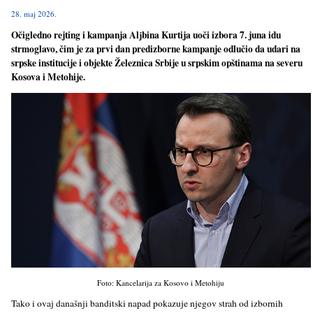
28. maj 2026.
Očigledno rejting i kampanja Alјbina Kurtija uoči izbora 7. juna idu
strmoglavo, čim je za prvi dan predizborne kampanje odlučio da udari na
srpske institucije i objekte Železnica Srbije u srpskim opštinama na severu
Kosova i Metohije.
Foto: Kancelarija za Kosovo i Metohiju
Tako i ovaj današnji banditski napad pokazuje njegov strah od izbornih