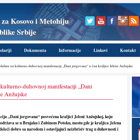
 za Kosovo i Metohiju
like Srbije
lariji
Dokumenta
Informacije
Linkovi
Kontakt
lašinu na kulturno-duhovnoj manifestaciji „Dani jorgovana“ u čast kraljice Jelene Anžujske
 kulturno-duhovnoj manifestaciji „Dani
ene Anžujske
ija „Dani jorgovana“ posvećena kraljici Jeleni Anžujskoj, koju
održava se u Brnjaku i Zubinom Potoku, mestu gde je kraljica Jelena
deleći dobro sa narodom i ostavljajući neizbrisiv trag u duhovnosti i