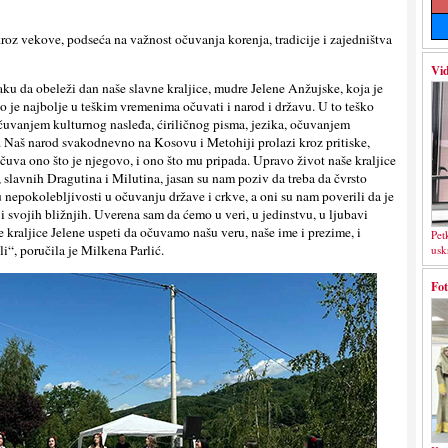
kroz vekove, podseća na važnost očuvanja korenja, tradicije i zajedništva
Vid
aku da obeleži dan naše slavne kraljice, mudre Jelene Anžujske, koja je
o je najbolje u teškim vremenima očuvati i narod i državu. U to teško
čuvanjem kulturnog nasleđa, ćiriličnog pisma, jezika, očuvanjem
va. Naš narod svakodnevno na Kosovu i Metohiji prolazi kroz pritiske,
očuva ono što je njegovo, i ono što mu pripada. Upravo život naše kraljice
 slavnih Dragutina i Milutina, jasan su nam poziv da treba da čvrsto
u nepokolebljivosti u očuvanju države i crkve, a oni su nam poverili da je
 svojih bližnjih. Uverena sam da ćemo u veri, u jedinstvu, u ljubavi
te kraljice Jelene uspeti da očuvamo našu veru, naše ime i prezime, i
Pet
i“, poručila je Milkena Parlić.
usk
Fot