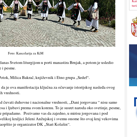
Kan
tur
Foto: Kancelarija za KiM
danas Svetom liturgijom u porti manastira Brnjak, a potom je usledio
e i pesme.
tok, Milica Bakrač, književnik i Etno grupa „Sedef“.
u da je ova manifestacija ključna za očuvanje istorijskog nasleđa ovog
ih vrednosti.
d čuvati duhovne i nacionalne vrednosti, „Dani jorgovana “ nisu samo
osa i ljubavi prema svom korenu. To je susret naroda oko svetinje, pesme,
ome pripadamo. Pozivamo vas da zajedno, u mirisu jorgovana i pod
elikoj kraljici Jeleni Anžujskoj i svemu onome što ovaj kraj vekovima
 saopštio je organizator DK „Stari Kolašin“.