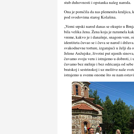
stub duhovnosti i opstanka našeg naroda.
Ona je poručila da nas plemenita kraljica, 
pod svodovima starog Kolašina.
„Verni srpski narod danas se okupio u Brnj
bila velika žena. Žena koja je razumela kak
vreme, kakvo je i današnje, snagom vere, o
identiteta čuvao se i čuva se narod i drža
svakodnevne torture, izgarajući u želji da 
Jelene Anžujske, životni put njenih sinova,
čuvamo svoju veru i istrajemo u dobroti, i 
čuvamo bez mržnje i bez odricanja od sebe i
bratskoj i sestrinskoj i uz molitve naše sve
istrajemo u svemu onome što su nam ostavil