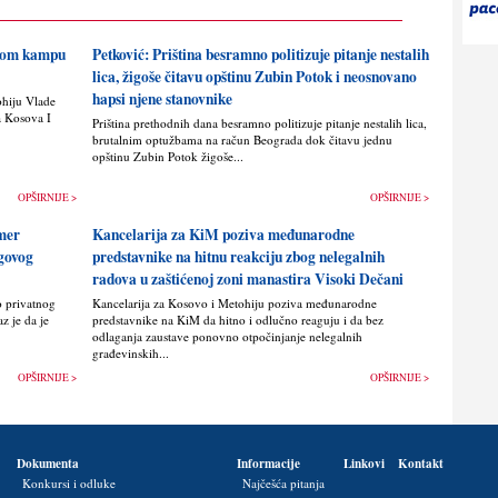
skom kampu
Petković: Priština besramno politizuje pitanje nestalih
lica, žigoše čitavu opštinu Zubin Potok i neosnovano
hapsi njene stanovnike
ohiju Vlade
a Kosova I
Priština prethodnih dana besramno politizuje pitanje nestalih lica,
brutalnim optužbama na račun Beograda dok čitavu jednu
opštinu Zubin Potok žigoše...
OPŠIRNIJE >
OPŠIRNIJE >
imer
Kancelarija za KiM poziva međunarodne
egovog
predstavnike na hitnu reakciju zbog nelegalnih
radova u zaštićenoj zoni manastira Visoki Dečani
o privatnog
Kancelarija za Kosovo i Metohiju poziva međunarodne
z je da je
predstavnike na KiM da hitno i odlučno reaguju i da bez
odlaganja zaustave ponovno otpočinjanje nelegalnih
građevinskih...
OPŠIRNIJE >
OPŠIRNIJE >
Dokumenta
Informacije
Linkovi
Kontakt
Konkursi i odluke
Najčešća pitanja