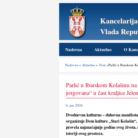
Kancelarija
Vlada Repub
Naslovna
Aktuelno
O Kance
Naslovna
»
Aktuelno
»
Vesti
»Parlić u Ibarskom Ko
Parlić u Ibarskom Kolašinu na
jorgovana“ u čast kraljice Jel
6. jun 2026.
Dvodnevna kulturno – duhovna manifestac
organizuje Dom kulture „Stari Kolašin“, 
provela najznačajnije godine svog života, 
istoriji ovog prostora.