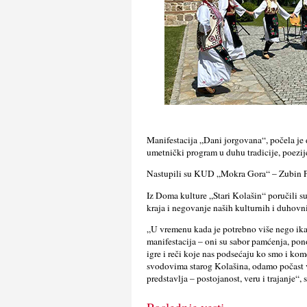
Manifestacija „Dani jorgovana“, počela je 
umetnički program u duhu tradicije, poezij
Nastupili su KUD „Mokra Gora“ – Zubin Po
Iz Doma kulture „Stari Kolašin“ poručili s
kraja i negovanje naših kulturnih i duhovn
„U vremenu kada je potrebno više nego ika
manifestacija – oni su sabor pamćenja, pon
igre i reči koje nas podsećaju ko smo i k
svodovima starog Kolašina, odamo počast v
predstavlja – postojanost, veru i trajanje“,