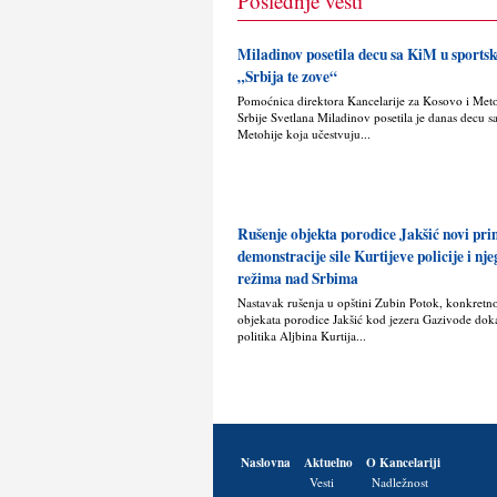
Poslednje vesti
Miladinov posetila decu sa KiM u sport
„Srbija te zove“
Pomoćnica direktora Kancelarije za Kosovo i Met
Srbije Svetlana Miladinov posetila je danas decu s
Metohije koja učestvuju...
Rušenje objekta porodice Jakšić novi pr
demonstracije sile Kurtijeve policije i nj
režima nad Srbima
Nastavak rušenja u opštini Zubin Potok, konkretn
objekata porodice Jakšić kod jezera Gazivode doka
politika Alјbina Kurtija...
Naslovna
Aktuelno
O Kancelariji
Vesti
Nadležnost