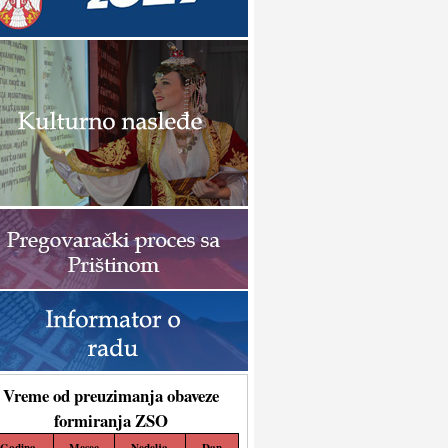
Vreme od preuzimanja obaveze
formiranja ZSO
Godina
Mesec
Nedelja
Dan