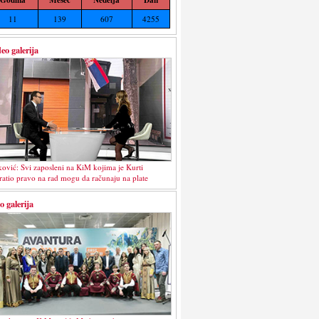
11
139
607
4255
eo galerija
ković: Svi zaposleni na KiM kojima je Kurti
ratio pravo na rad mogu da računaju na plate
o galerija