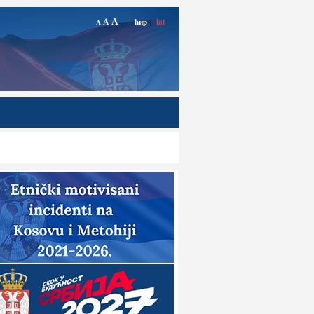
A
A
ћир
|
lat
A