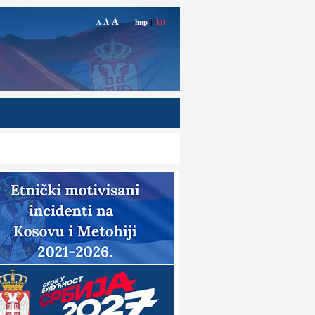
A
A
ћир
|
lat
A