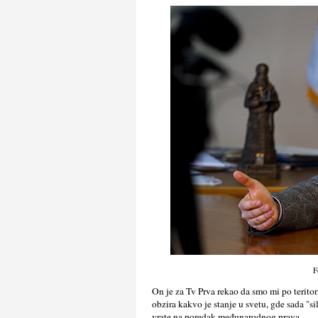
F
On je za Tv Prva rekao da smo mi po teritor
obzira kakvo je stanje u svetu, gde sada "s
vrate na poredak međunarodnog prava.