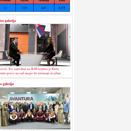
11
139
607
4255
eo galerija
ković: Svi zaposleni na KiM kojima je Kurti
ratio pravo na rad mogu da računaju na plate
o galerija