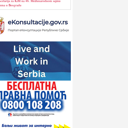
celarija za KiM na 46. Međunarodnom sajmu
izma u Beogradu