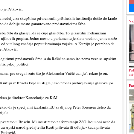
io je Petković.
 nedelјu za skupštinu privremenih prištinskih institucija došlo do krađe
Vid
o da dobije mesto garantovano predstavnicima Srba.
ba Srbi da glasaju, da se čuje glas Srba. To je zaštitni mehanizam
 njihovih propisa. Jedno mesto u parlamentu je zlata vredno, jer ne može
i od vitalnog značaja poput formiranja vojske. A Kurtiju je potrebno da
e Petković.
 i legitimni predstavnik Srba, a da Rašić ne samo što nema veze sa srpskim
tisrpskoj politici.
Pet
nama, pre svega i zato što je Aleksandar Vučić uz nju", rekao je on.
usk
Kurtiju iz Brisela koje su stigle, iako proces prebrojavanja glasova još
Fot
rekao je direktor Kancelarije za KiM.
ekao da je specijalni izaslanik EU za dijalog Peter Sorensen želeo da
bijala.
govaramo u Briselu. Mi insistiramo na formiranju ZSO, koju oni neće da
 za srpski narod gledajte šta Kurti prihvata ili odbija - kada prihvata
e Petković.