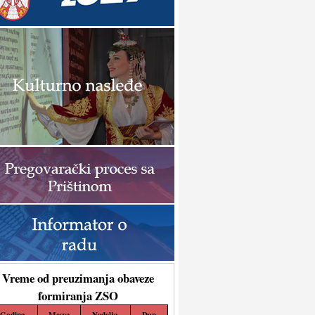
Vreme od preuzimanja obaveze
formiranja ZSO
Godina
Mesec
Nedelja
Dan