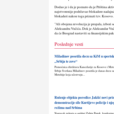
Dodao je i da je poznato da je Priština akt
najotvorenije podržavao blokadere nadajući 
blokaderi nakon toga priznati tzv. Kosovo.
"Ali obojena revolucija je propala, izbori 
Aleksandra Vučića. Dok je Aleksandar Vučić
da će Beograd nastaviti sa finansijskim p
Poslednje vesti
Miladinov posetila decu sa KiM u sport
„Srbija te zove“
Pomoćnica direktora Kancelarije za Kosovo i Met
Srbije Svetlana Miladinov posetila je danas decu s
Metohije koja učestvuju...
Rušenje objekta porodice Jakšić novi pr
demonstracije sile Kurtijeve policije i nj
režima nad Srbima
Nastavak rušenja u opštini Zubin Potok, konkretn