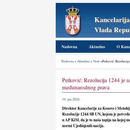
Kancelarija
Vlada Repub
Naslovna
Aktuelno
O Kance
Naslovna
»
Aktuelno
»
Vesti
»Petković: Rezolucija
Petković: Rezolucija 1244 je 
međunarodnog prava
10. jun 2026.
Direktor Kancelarije za Kosovo i Metohij
Rezolucije 1244 SB UN, kojom je potvrđen s
u AP KiM, da je to naša tapija na kojoj 
normi Ujedinjenih nacija.