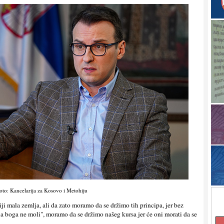
oto: Kancelarija za Kosovo i Metohiju
iji mala zemlјa, ali da zato moramo da se držimo tih principa, jer bez
ila boga ne moli", moramo da se držimo našeg kursa jer će oni morati da se