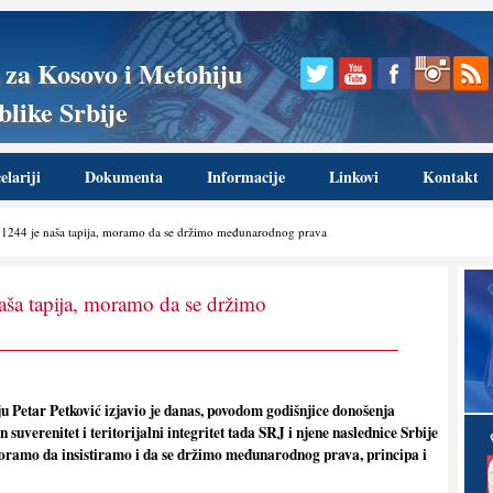
 za Kosovo i Metohiju
like Srbije
lariji
Dokumenta
Informacije
Linkovi
Kontakt
 1244 je naša tapija, moramo da se držimo međunarodnog prava
naša tapija, moramo da se držimo
u Petar Petković izjavio je danas, povodom godišnjice donošenja
uverenitet i teritorijalni integritet tada SRJ i njene naslednice Srbije
moramo da insistiramo i da se držimo međunarodnog prava, principa i