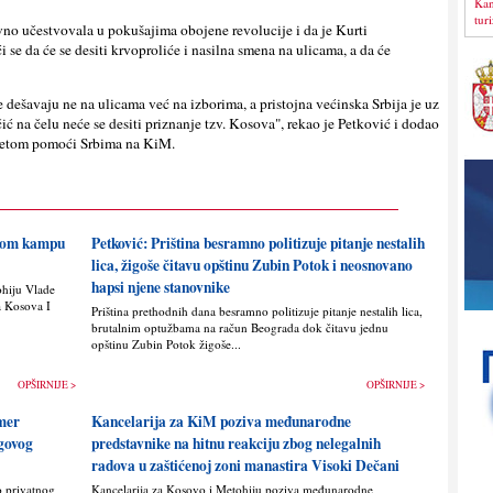
Kan
tur
ivno učestvovala u pokušajima obojene revolucije i da je Kurti
se da će se desiti krvoproliće i nasilna smena na ulicama, a da će
se dešavaju ne na ulicama već na izborima, a pristojna većinska Srbija je uz
 na čelu neće se desiti priznanje tzv. Kosova", rekao je Petković i dodao
aketom pomoći Srbima na KiM.
skom kampu
Petković: Priština besramno politizuje pitanje nestalih
lica, žigoše čitavu opštinu Zubin Potok i neosnovano
hapsi njene stanovnike
ohiju Vlade
a Kosova I
Priština prethodnih dana besramno politizuje pitanje nestalih lica,
brutalnim optužbama na račun Beograda dok čitavu jednu
opštinu Zubin Potok žigoše...
OPŠIRNIJE >
OPŠIRNIJE >
imer
Kancelarija za KiM poziva međunarodne
egovog
predstavnike na hitnu reakciju zbog nelegalnih
radova u zaštićenoj zoni manastira Visoki Dečani
o privatnog
Kancelarija za Kosovo i Metohiju poziva međunarodne