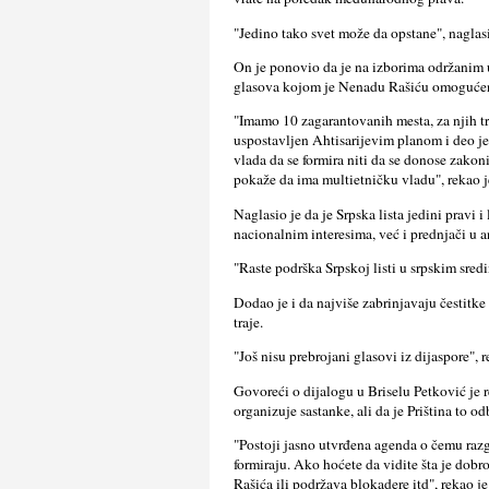
"Jedino tako svet može da opstane", naglas
On je ponovio da je na izborima održanim u
glasova kojom je Nenadu Rašiću omogućen
"Imamo 10 zagarantovanih mesta, za njih tre
uspostavlјen Ahtisarijevim planom i deo je
vlada da se formira niti da se donose zakon
pokaže da ima multietničku vladu", rekao j
Naglasio je da je Srpska lista jedini pravi
nacionalnim interesima, već i prednjači u an
"Raste podrška Srpskoj listi u srpskim sredi
Dodao je i da najviše zabrinjavaju čestitke 
traje.
"Još nisu prebrojani glasovi iz dijaspore", 
Govoreći o dijalogu u Briselu Petković je r
organizuje sastanke, ali da je Priština to od
"Postoji jasno utvrđena agenda o čemu raz
formiraju. Ako hoćete da vidite šta je dobro
Rašića ili podržava blokadere itd", rekao j