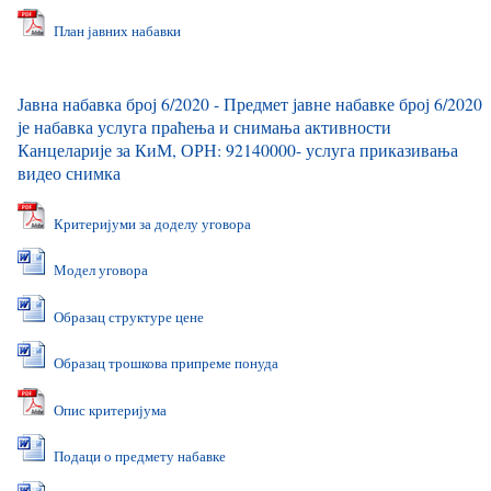
План јавних набавки
Јавна набавка број 6/2020 - Предмет јавне набавке број 6/2020
је набавка услуга праћења и снимања активности
Канцеларије за КиМ, ОРН: 92140000- услуга приказивања
видео снимка
Критеријуми за доделу уговора
Модел уговора
Образац структуре цене
Образац трошкова припреме понуда
Опис критеријума
Подаци о предмету набавке