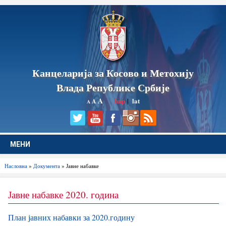
Канцеларија за Косово и Метохију
Влада Републике Србије
A
ћир
|
lat
A
A
МЕНИ
Насловна
»
Документа
» Јавне набавке
Јавне набавке 2020. година
План јавних набавки за 2020.годину