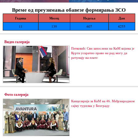
Време од преузимања обавезе формирања ЗСО
Година
Месец
Недеља
Дан
11
139
607
4255
Видео галерија
Петковић: Сви запослени на КиМ којима је
Курти ускратио право на рад могу да
рачунају на плате
Фото галерија
Канцеларија за КиМ на 46. Међународном
сајму туризма у Београду