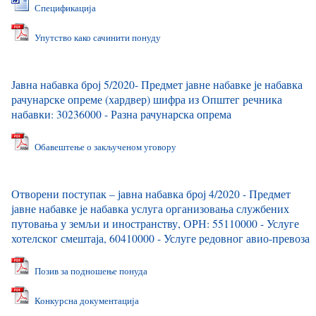
Спецификација
Упутство како сачинити понуду
Јавна набавка број 5/2020- Предмет јавне набавке је набавка
рачунарске опреме (хардвер) шифра из Општег речника
набавки: 30236000 - Разна рачунарска опрема
Обавештење о закљученом уговору
Отворени поступак – јавна набавка број 4/2020 - Предмет
јавне набавке је набавка услуга организовања службених
путовања у земљи и иностранству, ОРН: 55110000 - Услуге
хотелског смештаја, 60410000 - Услуге редовног авио-превоза
Позив за подношење понуда
Конкурсна документација