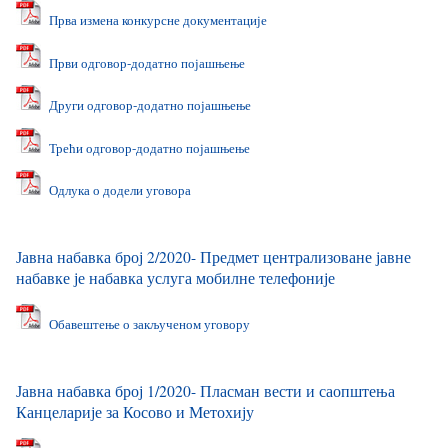
Прва измена конкурсне документације
Први одговор-додатно појашњење
Други одговор-додатно појашњење
Трећи одговор-додатно појашњење
Одлука о додели уговора
Јавна набавка број 2/2020- Предмет централизоване јавне
набавке је набавка услуга мобилне телефоније
Обавештење о закљученом уговору
Јавна набавка број 1/2020- Пласман вести и саопштења
Канцеларије за Косово и Метохију