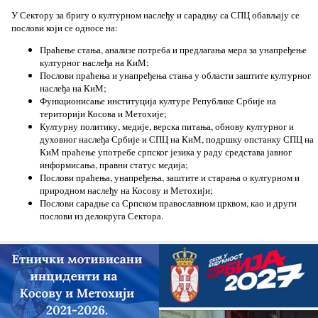
У Сектору за бригу о културном наслеђу и сарадњу са СПЦ обављају се
послови који се односе на:
Праћење стања, анализе потреба и предлагања мера за унапређење
културног наслеђа на КиМ;
Послови праћења и унапређења стања у области заштите културног
наслеђа на КиМ;
Функционисање институција културе Републике Србије на
територији Косова и Метохије;
Културну политику, медије, верска питања, обнову културног и
духовног наслеђа Србије и СПЦ на КиМ, подршку опстанку СПЦ на
КиМ праћење употребе српског језика у раду средстава јавног
информисања, правни статус медија;
Послови праћења, унапређења, заштите и старања о културном и
природном наслеђу на Косову и Метохији;
Послови сарадње са Српском православном црквом, као и други
послови из делокруга Сектора.