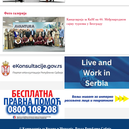
Фото галерија
Канцеларија за КиМ на 46. Међународном
сајму туризма у Београду
© Канцеларија за Косово и Метохију, Влада Републике Србије