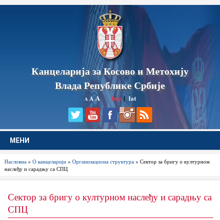
Канцеларија за Косово и Метохију
Влада Републике Србије
A
ћир
|
lat
A
A
МЕНИ
Насловна
»
О канцеларији
»
Организациона структура
» Сектор за бригу о културном
наслеђу и сарадњу са СПЦ
Сектор за бригу о културном наслеђу и сарадњу са
СПЦ