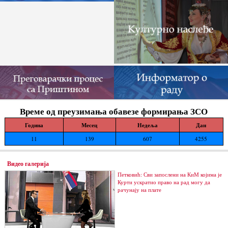
Време од преузимања обавезе формирања ЗСО
Година
Месец
Недеља
Дан
11
139
607
4255
Видео галерија
Петковић: Сви запослени на КиМ којима је
Курти ускратио право на рад могу да
рачунају на плате