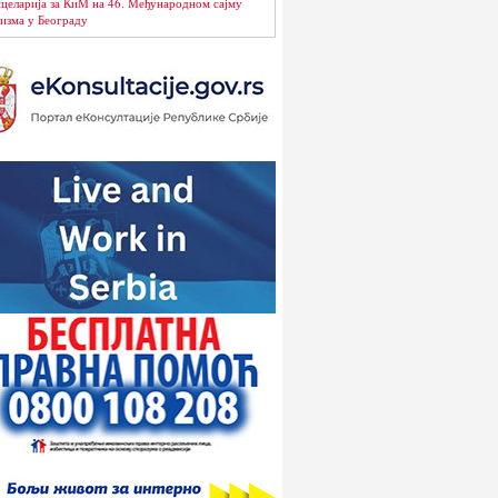
целарија за КиМ на 46. Међународном сајму
изма у Београду