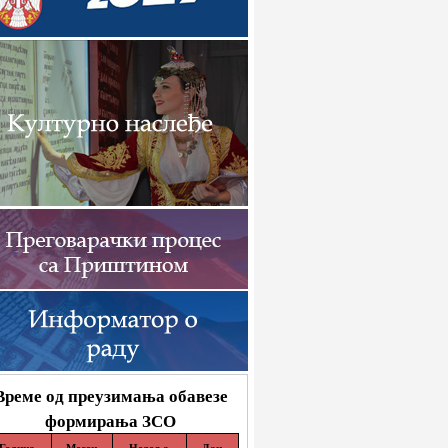
Време од преузимања обавезе
формирања ЗСО
Година
Месец
Недеља
Дан