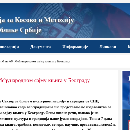
а за Косово и Метохију
блике Србије
нцеларији
Документа
Информације
Линкови
К
KиM на 60. Међународном сајму књига у Београду
Међународном сајму књига у Београду
не Сектор за бригу о културном наслеђу и сарадњу са СПЦ
организовао сада већ традиционално представљање издаваштва са
 сајму књига у Београду. Осим писане речи, поново је на
етност, култура и традиција наше јужне покрајине. Током 7 дана
ња књига, трибина, песничких вечери, научних предавања, изложби,
ма из Србије и иностранства. По први пут се међу 25 излагача у