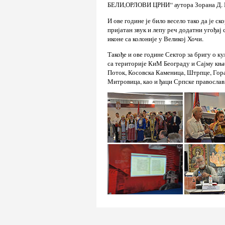
БЕЛИ,ОРЛОВИ ЦРНИ“ аутора Зорана Д. М
И ове године је било весело тако да је с
пријатан звук и лепу реч додатни угођај
иконе са колоније у Великој Хочи.
Такође и ове године Сектор за бригу о 
са територије КиМ Београду и Сајму књи
Поток, Косовска Каменица, Штрпце, Гора
Митровица, као и ђаци Српске православ