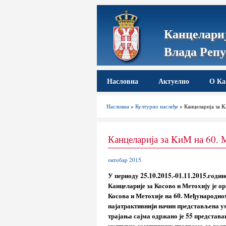
Канцелариј
Влада Репу
Насловна
Актуелно
О Ка
Насловна
»
Културно наслеђе
» Канцеларија за 
Канцеларија за KиM на 60. 
октобар 2015.
У периоду 25.10.2015.-01.11.2015.годи
Канцеларије за Косово и Метохију је 
Косова и Метохије на 60. Међународном
најатрактивнији начин представљена ум
трајања сајма одржано је 55 представа
културно-уметничких програма са гости