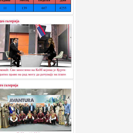
11
139
607
4255
део галерија
ковић: Сви запослени на КиМ којима је Курти
ратио право на рад могу да рачунају на плате
то галерија