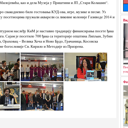
илојевића, као и дела Музеја у Приштини и ЈП „Стари Колашин“.
коро свакодневно било гостовања КУД-ова, игре, музике и песме. Уз
 су посетиоцима пружали акварели са ликовне колоније Газиводе 2014 и
Ви
културном наслеђу КиМ је наставио традицију финансирања посете ђака
га. Сајам је посетило 700 ђака са територије општина Липљан, Зубин
, Ораховац – Велика Хоча и Ново Брдо, Грачаница, Косовска
не богословије Св. Кирило и Методије из Призрена.
Пет
уск
Фо