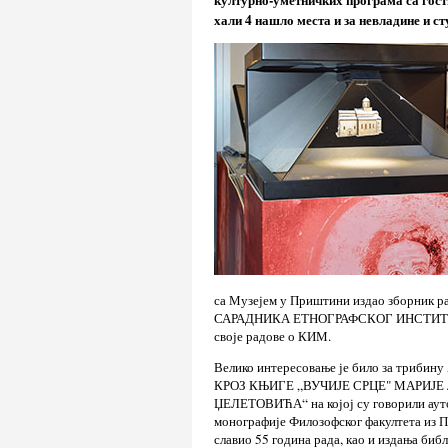
хали 4 нашло места и за невладине и с
са Музејем у Приштини издао зборн
САРАДНИКА ЕТНОГРАФСКОГ ИНСТИТУТА СА
своје радове о КИМ.
Велико интересовање је било за т
КРОЗ КЊИГЕ „ВУЧИЈЕ СРЦЕ" МАРИЈЕ
ЏЕЛЕТОВИЋА“ на којој су говорили ауто
монографије Филозофског факултета из 
славио 55 година рада, као и издања б