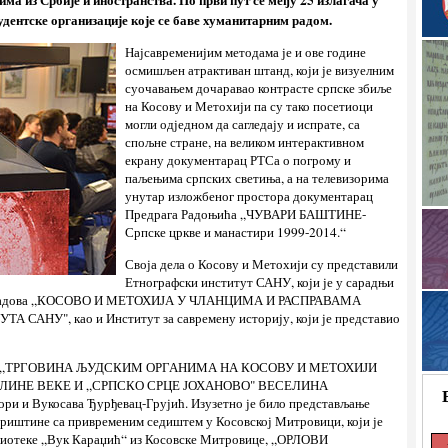
тудентске организације које се баве хуманитарним радом.
Најсавременијим методама је и ове године
осмишљен атрактиван штанд, који је визуелним
суочавањем дочаравао контрасте српске збиље
на Косову и Метохији па су тако посетиоци
могли одједном да сагледају и испрате, са
спољне стране, на великом интерактивном
екрану документарац РТСа о погрому и
паљењима српских светиња, а на телевизорима
унутар изложбеног простора документарац
Предрага Радоњића „ЧУВАРИ БАШТИНЕ-
Српске цркве и манастири 1999-2014.“
Своја дела о Косову и Метохији су представили
Етнографски институт САНУ, који је у сарадњи
ик радова „КОСОВО И МЕТОХИЈА У ЧЛАНЦИМА И РАСПРАВАМА
НУ", као и Институт за савремену историју, који је представио
рибину „ТРГОВИНА ЉУДСКИМ ОРГАНИМА НА КОСОВУ И МЕТОХИЈИ
 ЛИНЕ ВЕКЕ И „СРПСКО СРЦЕ ЈОХАНОВО" ВЕСЕЛИНА
ри и Вукосава Ђурђевац-Грујић. Изузетно је било представљање
Приштине са привременим седиштем у Косовској Митровици, који је
иблиотеке „Вук Караџић“ из Косовске Митровице, „ОРЛОВИ