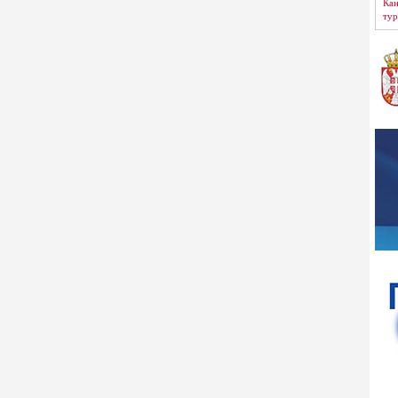
Кан
тур