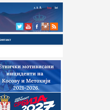
A
A
ћир
|
lat
A
онтакт