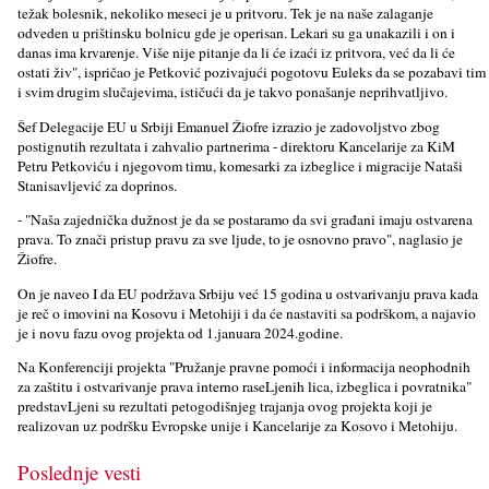
težak bolesnik, nekoliko meseci je u pritvoru. Tek je na naše zalaganje
odveden u prištinsku bolnicu gde je operisan. Lekari su ga unakazili i on i
danas ima krvarenje. Više nije pitanje da li će izaći iz pritvora, već da li će
ostati živ", ispričao je Petković pozivajući pogotovu Euleks da se pozabavi tim
i svim drugim slučajevima, ističući da je takvo ponašanje neprihvatlјivo.
Šef Delegacije EU u Srbiji Emanuel Žiofre izrazio je zadovolјstvo zbog
postignutih rezultata i zahvalio partnerima - direktoru Kancelarije za KiM
Petru Petkoviću i njegovom timu, komesarki za izbeglice i migracije Nataši
Stanisavlјević za doprinos.
- "Naša zajednička dužnost je da se postaramo da svi građani imaju ostvarena
prava. To znači pristup pravu za sve lјude, to je osnovno pravo", naglasio je
Žiofre.
On je naveo I da EU podržava Srbiju već 15 godina u ostvarivanju prava kada
je reč o imovini na Kosovu i Metohiji i da će nastaviti sa podrškom, a najavio
je i novu fazu ovog projekta od 1.januara 2024.godine.
Na Konferenciji projekta "Pružanje pravne pomoći i informacija neophodnih
za zaštitu i ostvarivanje prava interno raseLjenih lica, izbeglica i povratnika"
predstavLjeni su rezultati petogodišnjeg trajanja ovog projekta koji je
realizovan uz podršku Evropske unije i Kancelarije za Kosovo i Metohiju.
Poslednje vesti