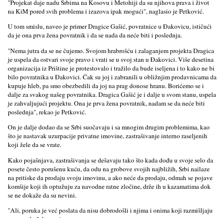
"Projekat daje nadu Srbima na Kosovu i Metohiji da su njihova prava i život
na KiM pored svih problema i izazova ipak mogući", naglasio je Petković.
U tom smislu, naveo je primer Dragice Gašić, povratnice u Đakovicu, ističući
da je ona prva žena povratnik i da se nada da neće biti i poslednja.
"Nema jutra da se ne čujemo. Svojom hrabrošću i zalaganjem projekta Dragica
je uspela da ostvari svoje pravo i vrati se u svoj stan u Đakovici. Više desetina
organizacija iz Prištine je protestovalo i tražilo da bude iselјena i to kako ne bi
bilo povratnika u Đakovici. Čak su joj i zabranili u obližnjim prodavnicama da
kupuje hleb, pa smo obezbedili da joj na prag donose hranu. Borićemo se i
dalјe za svakog našeg povratnika. Dragica Gašić je i dalјe u svom stanu, uspela
je zahvalјujući projektu. Ona je prva žena povratnik, nadam se da neće biti
poslednja", rekao je Petković.
On je dalјe dodao da se Srbi suočavaju i sa mnogim drugim problemima, kao
što je nastavak uzurpacije privatne imovine, zastrašivanje interno raselјenih
koji žele da se vrate.
Kako pojašnjava, zastrašivanja se dešavaju tako što kada dođu u svoje selo da
posete često porušenu kuću, da odu na grobove svojih najbližih, Srbi nailaze
na pritiske da prodaju svoju imovinu, a ako neće da prodaju, odmah se pojave
komšije koji ih optužuju za navodne ratne zločine, drže ih u kazamatima dok
se ne dokaže da su nevini.
"Ali, poruka je već poslata da nisu dobrodošli i njima i onima koji razmišlјaju