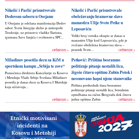
Nikolić i Parlić prisustvovale
Nikolić i Parlić prisustvovale
Đedovom saboru u Osojanu
obeležavanju hramovne slave
manastira Ulije Svete Petke u
U Osojanu je održana manifestacija Đedov
sabor. Svetu liturgiju služio je mitropolit
Leposaviću
Teodosije, uz prisustvo vladike Ilariona,
Veliki broj vernika okupio se danas u
igumana Save Janjića i sveštenstva SPC...
manastiru Ulije kod Leposavića, gde je
svečano obeležena hramovna slava –
praznik Svete...
OPŠIRNIJE >
OPŠIRNIJE >
Miladinov posetila decu sa KiM u
Petković: Priština besramno
sportskom kampu „Srbija te zove“
politizuje pitanje nestalih lica,
žigoše čitavu opštinu Zubin Potok i
Pomoćnica direktora Kancelarije za Kosovo
i Metohiju Vlade Srbije Svetlana Miladinov
neosnovano hapsi njene stanovnike
posetila je danas decu sa Kosova I Metohije
Priština prethodnih dana besramno
koja učestvuju...
politizuje pitanje nestalih lica, brutalnim
optužbama na račun Beograda dok čitavu
jednu opštinu Zubin Potok žigoše...
OPŠIRNIJE >
OPŠIRNIJE >