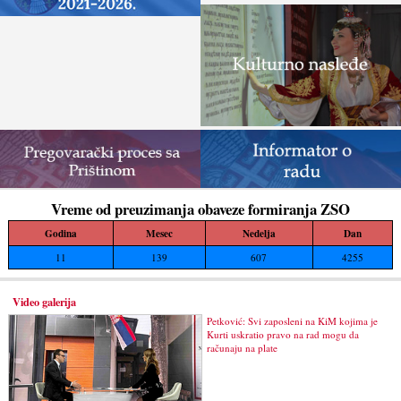
Vreme od preuzimanja obaveze formiranja ZSO
Godina
Mesec
Nedelja
Dan
11
139
607
4255
Video galerija
Petković: Svi zaposleni na KiM kojima je
Kurti uskratio pravo na rad mogu da
računaju na plate