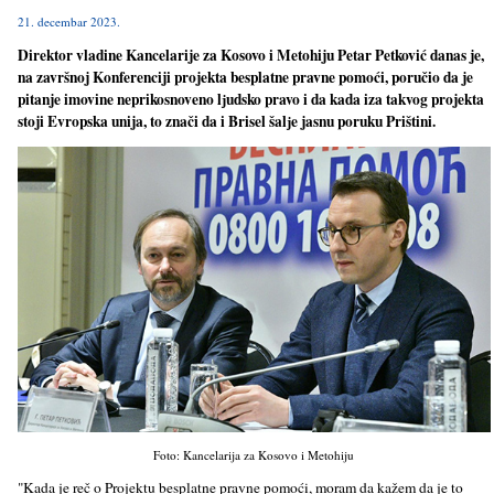
21. decembar 2023.
Direktor vladine Kancelarije za Kosovo i Metohiju Petar Petković danas je,
na završnoj Konferenciji projekta besplatne pravne pomoći, poručio da je
pitanje imovine neprikosnoveno lјudsko pravo i da kada iza takvog projekta
stoji Evropska unija, to znači da i Brisel šalјe jasnu poruku Prištini.
Foto: Kancelarija za Kosovo i Metohiju
"Kada je reč o Projektu besplatne pravne pomoći, moram da kažem da je to