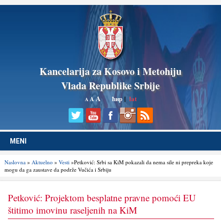
Kancelarija za Kosovo i Metohiju
Vlada Republike Srbije
A
ћир
|
lat
A
A
MENI
Naslovna
»
Aktuelno
»
Vesti
»Petković: Srbi sa KiM pokazali da nema sile ni prepreka koje
mogu da ga zaustave da podrže Vučića i Srbiju
Petković: Projektom besplatne pravne pomoći EU
štitimo imovinu raselјenih na KiM