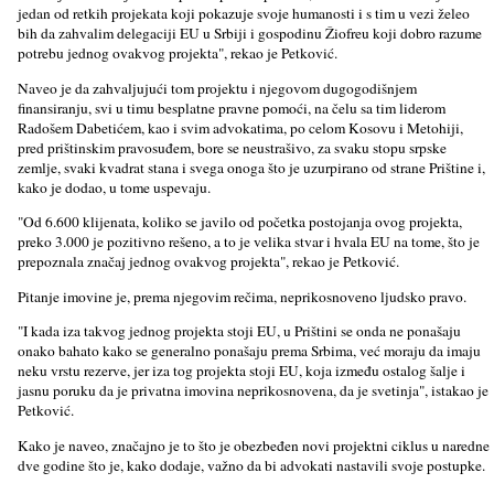
jedan od retkih projekata koji pokazuje svoje humanosti i s tim u vezi želeo
bih da zahvalim delegaciji EU u Srbiji i gospodinu Žiofreu koji dobro razume
potrebu jednog ovakvog projekta", rekao je Petković.
Naveo je da zahvalјujući tom projektu i njegovom dugogodišnjem
finansiranju, svi u timu besplatne pravne pomoći, na čelu sa tim liderom
Radošem Dabetićem, kao i svim advokatima, po celom Kosovu i Metohiji,
pred prištinskim pravosuđem, bore se neustrašivo, za svaku stopu srpske
zemlјe, svaki kvadrat stana i svega onoga što je uzurpirano od strane Prištine i,
kako je dodao, u tome uspevaju.
"Od 6.600 klijenata, koliko se javilo od početka postojanja ovog projekta,
preko 3.000 je pozitivno rešeno, a to je velika stvar i hvala EU na tome, što je
prepoznala značaj jednog ovakvog projekta", rekao je Petković.
Pitanje imovine je, prema njegovim rečima, neprikosnoveno lјudsko pravo.
"I kada iza takvog jednog projekta stoji EU, u Prištini se onda ne ponašaju
onako bahato kako se generalno ponašaju prema Srbima, već moraju da imaju
neku vrstu rezerve, jer iza tog projekta stoji EU, koja između ostalog šalјe i
jasnu poruku da je privatna imovina neprikosnovena, da je svetinja", istakao je
Petković.
Kako je naveo, značajno je to što je obezbeđen novi projektni ciklus u naredne
dve godine što je, kako dodaje, važno da bi advokati nastavili svoje postupke.