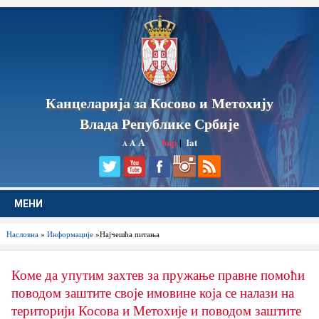
Канцеларија за Косово и Метохију
Влада Републике Србије
A
ћир
|
lat
A
A
МЕНИ
Насловна
»
Информације
»Најчешћа питања
Коме да упутим захтев за пружање правне помоћи
поводом заштите своје имовине која се налази на
територији Косова и Метохије и поводом заштите