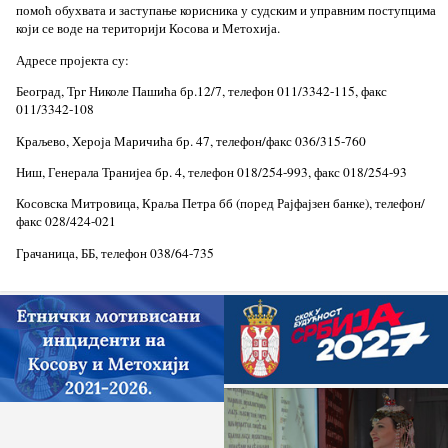
помоћ обухвата и заступање корисника у судским и управним поступцима
који се воде на територији Косова и Метохија.
Адресе пројекта су:
Београд, Трг Николе Пашића бр.12/7, телефон 011/3342-115, факс
011/3342-108
Краљево, Хероја Маричића бр. 47, телефон/факс 036/315-760
Ниш, Генерала Транијеа бр. 4, телефон 018/254-993, факс 018/254-93
Косовска Митровица, Краља Петра бб (поред Рајфајзен банке), телефон/
факс 028/424-021
Грачаница, ББ, телефон 038/64-735