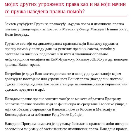
мојих других угрожених права као и на који начин
се пружа наведена правна помоћ?
Захтев упућујете Групи за правосуђе, људска права и имовинско-правна
питања у Канцеларији за Косово и Метохију-Улица Михајла Пупина бр. 2,
Нови Београд,.
Група се састоји од дипломираних правника који Вам могу пружити
правну помоћ у погледу давања усмених правних савета, помоћи у
састављања писаних поднесака или путем званичног обраћања
међународним мисијама на КиМ-Еулекс-у, Унмик-у, ОЕБС-у и др. поводом
кршења Вашег права.
Потребно је да уз Ваш захтев доставите и копију документације којом
доказујете постојање или угроженост Вашег права (поседовни листови,
судске пресуде, одлуке Косовске агенције за имовине, списи управних или
судских предмета и др.).
Поводом правне правне заштите такође се можете обратити Програму
беплатне правне помоћи који се финансира из средстава Европске уније, а
који се обавља у сарадњи са Канцеларијом за Косово и Метохију и
Комесаријатом за избеглице Републике Србије .
Наведени Програм намењен је пружању бесплатне правне помоћи интерно
расељеним лицима у области заштите имовинских права. Наведена правна