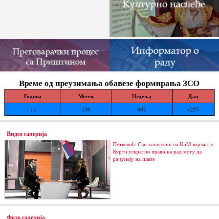
Време од преузимања обавезе формирања ЗСО
Година
Месец
Недеља
Дан
11
139
607
4255
Видео галерија
Петковић: Сви запослени на КиМ којима је
Курти ускратио право на рад могу да
рачунају на плате
Фото галерија