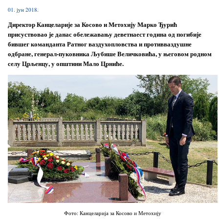
01. јун 2018.
Директор Канцеларије за Косово и Метохију Марко Ђурић
присуствовао је данас обележавању деветнаест година од погибије
бившег команданта Ратног ваздухопловства и противваздушне
одбране, генерал-пуковника Љубише Величковића, у његовом родном
селу Црљенцу, у општини Мало Црниће.
Фото: Канцеларија за Косово и Метохију