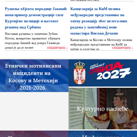
док читаву једну општину Зубин Поток
Рушење објекта породице Јакшић
Канцеларија за КиМ позива
жигоше...
нови пример демонстрације силе
међународне представнике на
Куртијеве полиције и његовог
хитну реакцију због нелегалних
режима над Србима
радова у заштићеној зони
манастира Високи Дечани
Наставак рушења у општини Зубин
Поток, конкретно приватног објеката
Канцеларија за Косово и Метохију позива
породице Јакшић код језера Газиводе
међународне представнике на КиМ да
доказ је да је политика Аљбина Куртија...
ОПШИРНИЈЕ >
ОПШИРНИЈЕ >
хитно и одлучно реагују и да без
одлагања зауставе поновно отпочињање
нелегалних грађевинских...