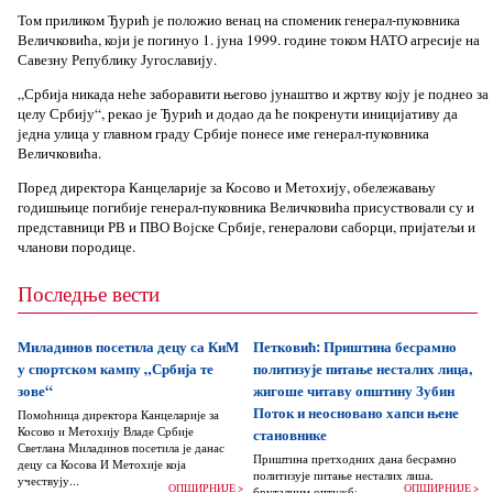
Том приликом Ђурић је положио венац на споменик генерал-пуковника
Величковића, који је погинуо 1. јуна 1999. године током НАТО агресије на
Савезну Републику Југославију.
„Србија никада неће заборавити његово јунаштво и жртву коју је поднео за
целу Србију“, рекао је Ђурић и додао да ће покренути иницијативу да
једна улица у главном граду Србије понесе име генерал-пуковника
Величковића.
Поред директора Канцеларије за Косово и Метохију, обележавању
годишњице погибије генерал-пуковника Величковића присуствовали су и
представници РВ и ПВО Војске Србије, генералови саборци, пријатељи и
чланови породице.
Последње вести
Миладинов посетила децу са КиМ
Петковић: Приштина бесрамно
у спортском кампу „Србија те
политизује питање несталих лица,
зове“
жигоше читаву општину Зубин
Поток и неосновано хапси њене
Помоћница директора Канцеларије за
Косово и Метохију Владе Србије
становнике
Светлана Миладинов посетила је данас
Приштина претходних дана бесрамно
децу са Косова И Метохије која
политизује питање несталих лица,
учествују...
ОПШИРНИЈЕ >
ОПШИРНИЈЕ >
бруталним оптужбама на рачун Београда