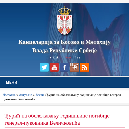
Канцеларија за Косово и Метохију
Влада Републике Србије
A
ћир
|
lat
A
A
МЕНИ
Насловна
»
Актуелно
»
Вести
»Ђурић на обележавању годишњице погибије генерал-
пуковника Величковића
Ђурић на обележавању годишњице погибије
генерал-пуковника Величковића