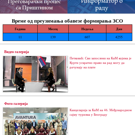
Време од преузимања обавезе формирања ЗСО
Година
Месец
Недеља
Дан
11
139
607
4255
Видео галерија
Петковић: Сви запослени на КиМ којима је
Курти ускратио право на рад могу да
рачунају на плате
Фото галерија
Канцеларија за КиМ на 46. Међународном
сајму туризма у Београду