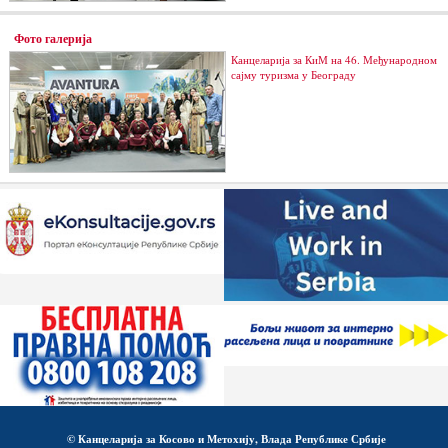
Фото галерија
Канцеларија за КиМ на 46. Међународном
сајму туризма у Београду
© Канцеларија за Косово и Метохију, Влада Републике Србије