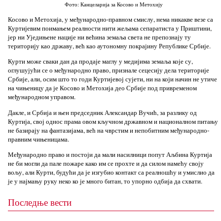
Фото: Канцеларија за Косово и Метохију
Косово и Метохија, у међународно-правном смислу, нема никакве везе са
Куртијевим поимањем реалности нити жељама сепаратиста у Приштини,
јер ни Уједињене нације ни већина земаља света не препознају ту
територију као државу, већ као аутономну покрајину Републике Србије.
Курти може сваки дан да продаје маглу у медијима земаља које су,
оглушујући се о међународно право, признале сецесију дела територије
Србије, али, осим што то годи Куртијевој сујети, ни на који начин не утиче
на чињеницу да је Косово и Метохија део Србије под привременом
међународном управом.
Дакле, и Србија и њен председник Александар Вучић, за разлику од
Куртија, свој однос прама овом кључном државном и националном питању
не базирају на фантазијама, већ на чврстим и непобитним међународно-
правним чињеницама.
Међународно право и постоји да мали насилници попут Аљбина Куртија
не би могли да пале пожаре како им се прохте и да силом намећу своју
вољу, али Курти, будући да је изгубио контакт са реалношћу и умислио да
је у најмању руку неко ко је много битан, то упорно одбија да схвати.
Последње вести