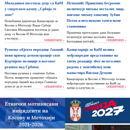
Миладинов посетила децу са КиМ
Петковић: Приштина бесрамно
у спортском кампу „Србија те
политизује питање несталих лица,
зове“
жигоше читаву општину Зубин
Поток и неосновано хапси њене
Помоћница директора Канцеларије за
Косово и Метохију Владе Србије
становнике
Светлана Миладинов посетила је данас
Приштина претходних дана бесрамно
децу са Косова И Метохије која
политизује питање несталих лица,
учествују...
ОПШИРНИЈЕ >
ОПШИРНИЈЕ >
бруталним оптужбама на рачун Београда
док читаву једну општину Зубин Поток
Рушење објекта породице Јакшић
Канцеларија за КиМ позива
жигоше...
нови пример демонстрације силе
међународне представнике на
Куртијеве полиције и његовог
хитну реакцију због нелегалних
режима над Србима
радова у заштићеној зони
манастира Високи Дечани
Наставак рушења у општини Зубин
Поток, конкретно приватног објеката
Канцеларија за Косово и Метохију позива
породице Јакшић код језера Газиводе
међународне представнике на КиМ да
доказ је да је политика Аљбина Куртија...
ОПШИРНИЈЕ >
ОПШИРНИЈЕ >
хитно и одлучно реагују и да без
одлагања зауставе поновно отпочињање
нелегалних грађевинских...