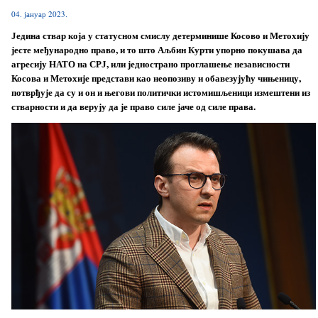
04. јануар 2023.
Једина ствар која у статусном смислу детерминише Косово и Метохију
јесте међународно право, и то што Аљбин Курти упорно покушава да
агресију НАТО на СРЈ, или једнострано проглашење независности
Косова и Метохије представи као неопозиву и обавезујућу чињеницу,
потврђује да су и он и његови политички истомишљеници измештени из
стварности и да верују да је право силе јаче од силе права.