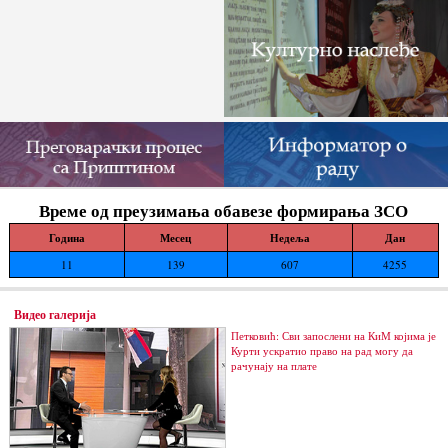
Време од преузимања обавезе формирања ЗСО
Година
Месец
Недеља
Дан
11
139
607
4255
Видео галерија
Петковић: Сви запослени на КиМ којима је
Курти ускратио право на рад могу да
рачунају на плате