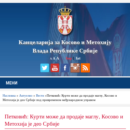
Канцеларија за Косово и Метохију
Влада Републике Србије
A
ћир
|
lat
A
A
МЕНИ
Насловна
»
Актуелно
»
Вести
»Петковић: Курти може да продаје маглу, Косово и
Метохија је део Србије под привременом међународном управом
Петковић: Курти може да продаје маглу, Косово и
Метохија је део Србије