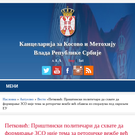
Канцеларија за Косово и Метохију
Влада Републике Србије
A
ћир
|
lat
A
A
МЕНИ
Насловна
»
Актуелно
»
Вести
»Петковић: Приштински политичари да схвате да
формирање ЗСО није тема за реторичке вежбе већ обавеза из споразума под окриљем
ЕУ
Петковић: Приштински политичари да схвате да
формирање ЗСО није тема за реторичке вежбе већ