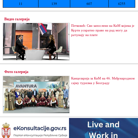
11
139
607
4255
Видео галерија
Петковић: Сви запослени на КиМ којима је
Курти ускратио право на рад могу да
рачунају на плате
Фото галерија
Канцеларија за КиМ на 46. Међународном
сајму туризма у Београду