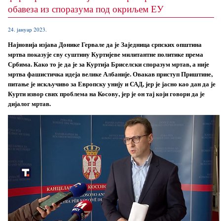
обавеза из споразума под окриљем ЕУ
24. јануар 2023.
Најновија изјава Донике Гервале да је Заједница српских општина
мртва показује сву суштину Куртијеве милитантне политике према
Србима. Како то је да је за Куртија Бриселски споразум мртав, а није
мртва фашистичка идеја велике Албаније. Овакав приступ Приштине,
питање је искључиво за Европску унију и САД, јер је јасно као дан да је
Курти извор свих проблема на Косову, јер је он тај који говори да је
дијалог мртав.