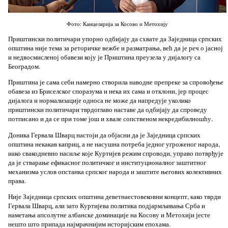
Фото: Канцеларија за Косово и Метохију
Приштински политичари упорно одбијају да схвате да Заједница српских
општина није тема за реторичке вежбе и разматрања, већ да је реч о јасној
и недвосмисленој обавези коју је Приштина преузела у дијалогу са
Београдом.
Приштина је сама себи намерно створила наводне препреке за спровођење
обавеза из Бриселског споразума и нека их сама и отклони, јер процес
дијалога и нормализације односа не може да напредује уколико
приштински политичари тврдоглаво наставе да одбијају да спроведу
потписано и да се при томе још и хвале сопственом некредибилношћу.
Доника Гервала Шварц настоји да објасни да је Заједница српских
општина некакав каприц, а не насушна потреба једног угроженог народа,
иако свакодневно насиље које Куртијев режим спроводи, управо потврђује
да је стварање ефикасног политичког и институционалног заштитног
механизма услов опстанка српског народа и заштите његових колективних
права.
Није Заједница српских општина деветнаестовековни концепт, како тврди
Гервала Шварц, али зато Куртијева политика подјармљивања Срба и
наметања апсолутне албанске доминације на Косову и Метохији јесте
нешто што припада најмрачнијим историјским епохама.