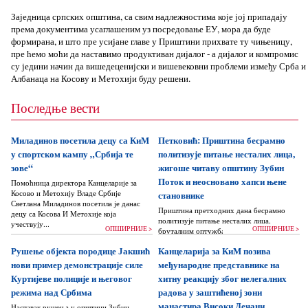
Заједница српских општина, са свим надлежностима које јој припадају
према документима усаглашеним уз посредовање ЕУ, мора да буде
формирана, и што пре усијане главе у Приштини прихвате ту чињеницу,
пре ћемо моћи да наставимо продуктиван дијалог - а дијалог и компромис
су једини начин да вишедеценијски и вишевековни проблеми између Срба и
Албанаца на Косову и Метохији буду решени.
Последње вести
Миладинов посетила децу са КиМ
Петковић: Приштина бесрамно
у спортском кампу „Србија те
политизује питање несталих лица,
зове“
жигоше читаву општину Зубин
Поток и неосновано хапси њене
Помоћница директора Канцеларије за
Косово и Метохију Владе Србије
становнике
Светлана Миладинов посетила је данас
Приштина претходних дана бесрамно
децу са Косова И Метохије која
политизује питање несталих лица,
учествују...
ОПШИРНИЈЕ >
ОПШИРНИЈЕ >
бруталним оптужбама на рачун Београда
док читаву једну општину Зубин Поток
Рушење објекта породице Јакшић
Канцеларија за КиМ позива
жигоше...
нови пример демонстрације силе
међународне представнике на
Куртијеве полиције и његовог
хитну реакцију због нелегалних
режима над Србима
радова у заштићеној зони
манастира Високи Дечани
Наставак рушења у општини Зубин