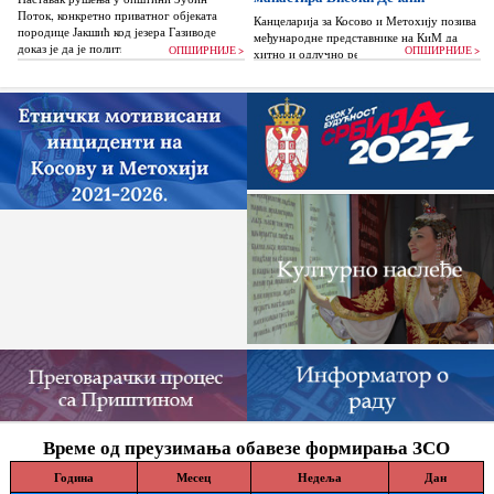
Поток, конкретно приватног објеката
Канцеларија за Косово и Метохију позива
породице Јакшић код језера Газиводе
међународне представнике на КиМ да
доказ је да је политика Аљбина Куртија...
ОПШИРНИЈЕ >
ОПШИРНИЈЕ >
хитно и одлучно реагују и да без
одлагања зауставе поновно отпочињање
нелегалних грађевинских...
Време од преузимања обавезе формирања ЗСО
Година
Месец
Недеља
Дан