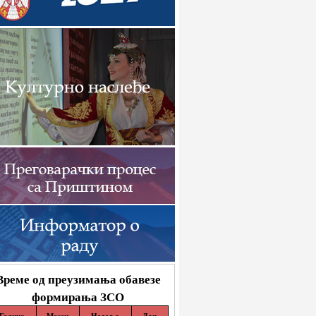
Време од преузимања обавезе
формирања ЗСО
Година
Месец
Недеља
Дан