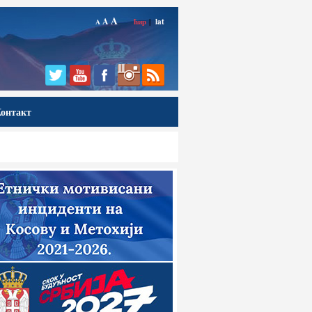
A
A
ћир
|
lat
A
онтакт