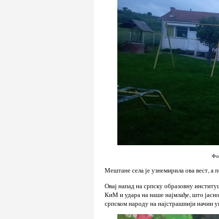
Фо
Мештане села је узнемирила ова вест, а п
Овај напад на српску образовну институ
КиМ и удара на наше најмлађе, што јасно
српском народу на најстрашнији начин у