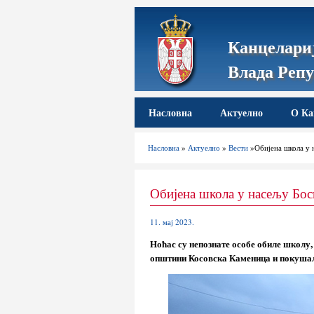
Канцелариј
Влада Репу
Насловна
Актуелно
О Ка
Насловна
»
Актуелно
»
Вести
»Обијена школа у 
Обијена школа у насељу Бос
11. мај 2023.
Ноћас су непознате особе обиле школу
општини Косовска Каменица и покушале