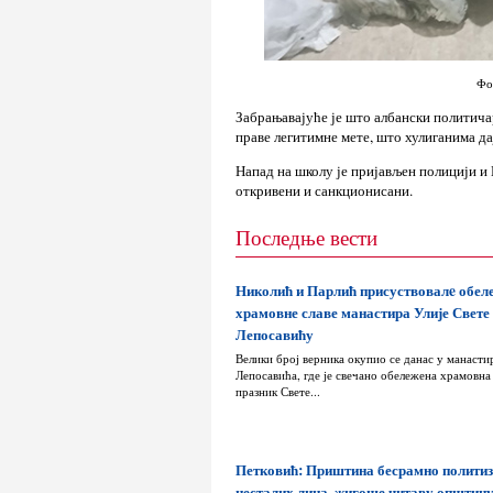
Фо
Забрањавајуће је што албански политичар
праве легитимне мете, што хулиганима да
Напад на школу је пријављен полицији и
откривени и санкционисани.
Последње вести
Николић и Парлић присуствовалe обе
храмовне славе манастира Улије Свете
Лепосавићу
Велики број верника окупио се данас у манасти
Лепосавића, где је свечано обележена храмовна 
празник Свете...
Петковић: Приштина бесрамно политиз
несталих лица, жигоше читаву општин