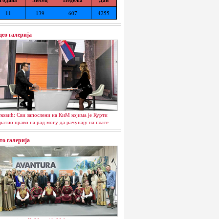
11
139
607
4255
део галерија
ковић: Сви запослени на КиМ којима је Курти
ратио право на рад могу да рачунају на плате
то галерија