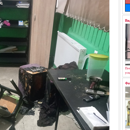
Ви
Пет
уск
Фо