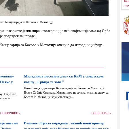
Кан
тур
то: Канцеларија за Косово и Метохију
и не користе језик мира и толеранције већ својим изјавама од Срба
је подстрек за нападе.
 Канцеларија за Косово к Метохију очекује да изгредници буду
лежавању
Миладинов посетила децу са КиМ у спортском
 Петке у
кампу „Србија те зове“
Помоћница директора Канцеларије за Косово и Метохију
Владе Србије Светлана Миладинов посетила је данас децу са
ру Улије код
Косова И Метохије која учествују...
слава –
ОПШИРНИЈЕ >
ОПШИРНИЈЕ >
ује питање
Рушење објекта породице Јакшић нови пример
у Зубин
демонстрације силе Куртијеве полиције и његовог