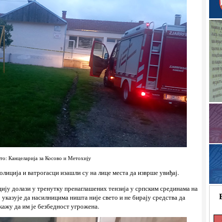
то: Канцеларија за Косово и Метохију
олиција и ватрогасци изашли су на лице места да изврше увиђај.
цију долази у тренутку пренаглашених тензија у српским срединама на
 указује да насилницима ништа није свето и не бирају средства да
кажу да им је безбедност угрожена.