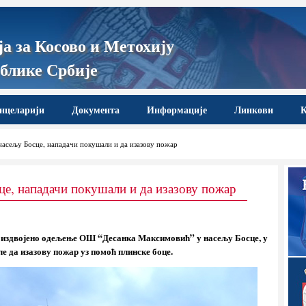
а за Косово и Метохију
блике Србије
нцеларији
Документа
Информације
Линкови
К
насељу Босце, нападачи покушали и да изазову пожар
це, нападачи покушали и да изазову пожар
, издвојено одељење ОШ “Десанка Максимовић” у насељу Босце, у
 да изазову пожар уз помоћ плинске боце.