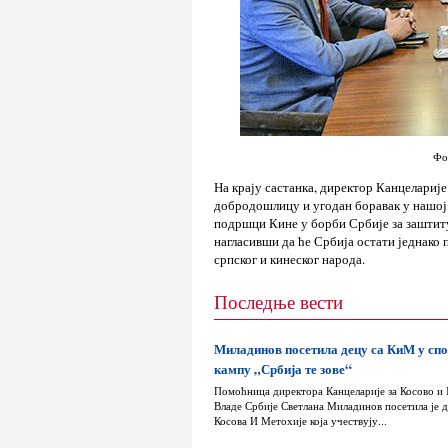
Фо
На крају састанка, директор Канцелариј
добродошлицу и угодан боравак у нашој
подршци Кине у борби Србије за заштит
нагласивши да ће Србија остати једнако
српског и кинеског народа.
Последње вести
Миладинов посетила децу са КиМ у сп
кампу „Србија те зове“
Помоћница директора Канцеларије за Косово и
Владе Србије Светлана Миладинов посетила је д
Косова И Метохије која учествују...