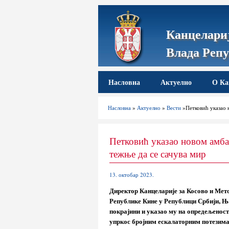
Канцелариј
Влада Репу
Насловна
Актуелно
О Ка
Насловна
»
Актуелно
»
Вести
»Петковић указао 
Петковић указао новом амб
тежње да се сачува мир
13. октобар 2023.
Директор Канцеларије за Косово и Мет
Републике Кине у Републици Србији, Њ.
покрајини и указао му на опредељеност
упркос бројним ескалаторним потезим