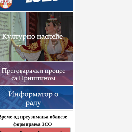
Време од преузимања обавезе
формирања ЗСО
Година
Месец
Недеља
Дан