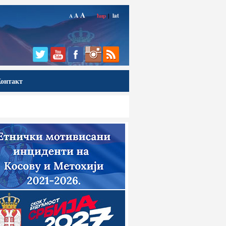
A
A
ћир
|
lat
A
онтакт