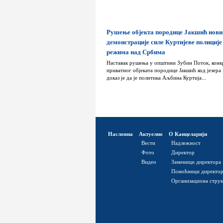
Рушење објекта породице Јакшић нови
демонстрације силе Куртијеве полиције
режима над Србима
Наставак рушења у општини Зубин Поток, конк
приватног објеката породице Јакшић код језера
доказ је да је политика Аљбина Куртија...
Насловна
Актуелно
О Канцеларији
Вести
Надлежност
Фото
Директор
Видео
Заменици директора
Помоћници директо
Организациона стру