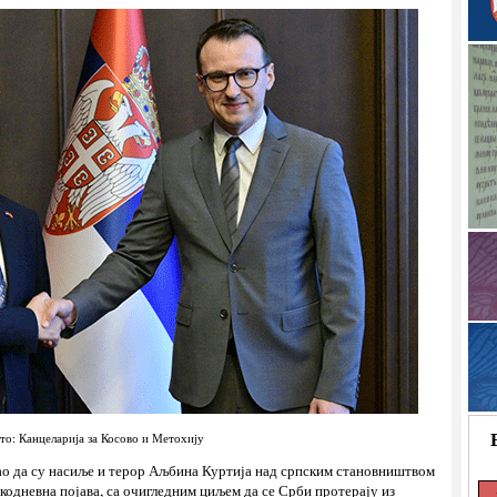
то: Канцеларија за Косово и Метохију
ао да су насиље и терор Аљбина Куртија над српским становништвом
кодневна појава, са очигледним циљем да се Срби протерају из