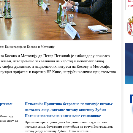
Кан
тур
то: Канцеларија за Косово и Метохију
е за Косово и Метохију др Петар Петковић је амбасадору пожелео
 земљи, истовремено захваливши на чврстој и непоколебљивој
у својих државних и националних интреса на Косову и Метохији,
 поуздан пријатељ и партнер НР Кине, негујући челично пријатељство
ортском
Петковић: Приштина бесрамно политизује питање
несталих лица, жигоше читаву општину Зубин
Поток и неосновано хапси њене становнике
 Метохију
анас децу са
Приштина претходних дана бесрамно политизује питање
несталих лица, бруталним оптужбама на рачун Београда док
читаву једну општину Зубин Поток жигоше...