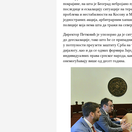
покрајине, на шта је Београд небројано
последице и ескалацију ситуације на тер
проблема и нестабилности на Косову и 
једностраних акција, арбитрарним хапш
полиције која нема шта да тражи на севе
Директор Петковић је упозорио да је сит
до деескалације, тако што ће се припадн
у потпуности преузети заштиту Срба на т
дијалогу, као и да се одмах формира Зај
индивидуалних права српског народа, ка
онемогућавају више од десет година.