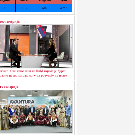
11
139
607
4255
део галерија
ковић: Сви запослени на КиМ којима је Курти
ратио право на рад могу да рачунају на плате
то галерија