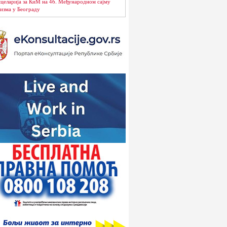
целарија за КиМ на 46. Међународном сајму
изма у Београду