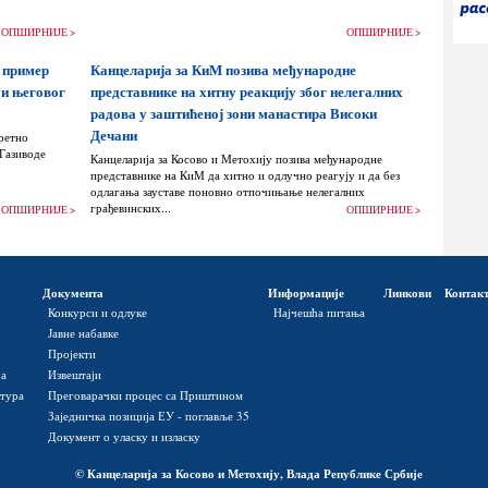
ОПШИРНИЈЕ >
ОПШИРНИЈЕ >
 пример
Канцеларија за КиМ позива међународне
 и његовог
представнике на хитну реакцију због нелегалних
радова у заштићеној зони манастира Високи
Дечани
ретно
 Газиводе
Канцеларија за Косово и Метохију позива међународне
представнике на КиМ да хитно и одлучно реагују и да без
одлагања зауставе поновно отпочињање нелегалних
грађевинских...
ОПШИРНИЈЕ >
ОПШИРНИЈЕ >
Документа
Информације
Линкови
Контак
Конкурси и одлуке
Најчешћа питања
Јавне набавке
Пројекти
ра
Извештаји
ктура
Преговарачки процес са Приштином
Заједничка позиција ЕУ - поглавље 35
Документ о уласку и изласку
© Канцеларија за Косово и Метохију, Влада Републике Србије