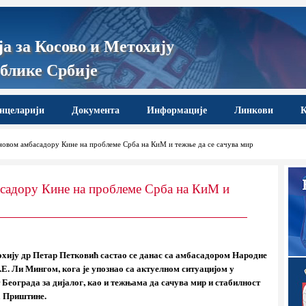
а за Косово и Метохију
блике Србије
нцеларији
Документа
Информације
Линкови
К
новом амбасадору Кине на проблеме Срба на КиМ и тежње да се сачува мир
асадору Кине на проблеме Срба на КиМ и
охију др Петар Петковић састао се данас са амбасадором Народне
Е. Ли Мингом, кога је упознао са актуелном ситуацијом у
 Београда за дијалог, као и тежњама да сачува мир и стабилност
а Приштине.