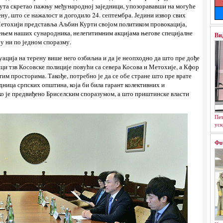
 пута скретао пажњу међународној заједници, упозорававши на могуће
ену, што се нажалост и догодило 24. септембра. Једини извор свих
Метохији представља Аљбин Курти својом политиком провокација,
ењем наших сународника, нелегитимним акцијама његове специјалне
Ви
ру ни по једном споразму.
уација на терену више него озбиљна и да је неопходно да што пре дође
ици тзв Косовске полиције повући са севера Косова и Метохије, а Кфор
им просторима. Такође, потребно је да се обе стране што пре врате
едница српских општина, која би била гарант колективних и
ко је предвиђено Бриселским споразумом, а што приштинске власти
Пет
уск
Фо