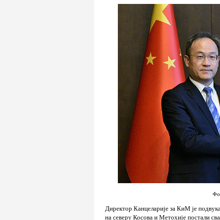
Фо
Директор Канцеларије за КиМ је подвук
на северу Косова и Метохије постали сва