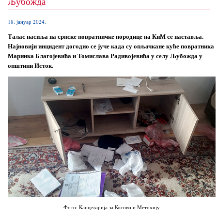
Љубожда
18. јануар 2024.
Талас насиља на српске повратничке породице на КиМ се наставља.
Најновији инцидент догодио се јуче када су опљачкане куће повратника
Маринка Благојевића и Томислава Радивојевића у селу Љубожда у
општини Исток.
Фото: Канцеларија за Косово и Метохију