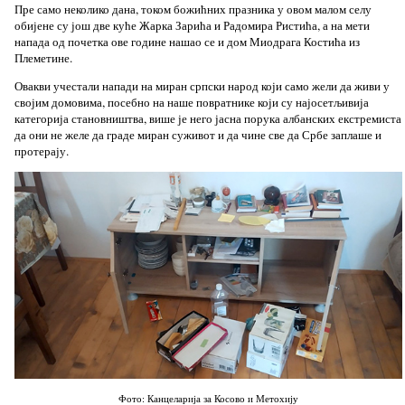
Пре само неколико дана, током божићних празника у овом малом селу
обијене су још две куће Жарка Зарића и Радомира Ристића, а на мети
напада од почетка ове године нашао се и дом Миодрага Костића из
Племетине.
Овакви учестали напади на миран српски народ који само жели да живи у
својим домовима, посебно на наше повратнике који су најосетљивија
категорија становништва, више је него јасна порука албанских екстремиста
да они не желе да граде миран суживот и да чине све да Србе заплаше и
протерају.
Фото: Канцеларија за Косово и Метохију