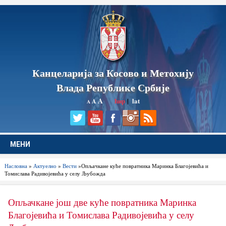
Канцеларија за Косово и Метохију
Влада Републике Србије
A
ћир
|
lat
A
A
МЕНИ
Насловна
»
Актуелно
»
Вести
»Опљачкане куће повратника Маринка Благојевића и
Томислава Радивојевића у селу Љубожда
Опљачкане још две куће повратника Маринка
Благојевића и Томислава Радивојевића у селу