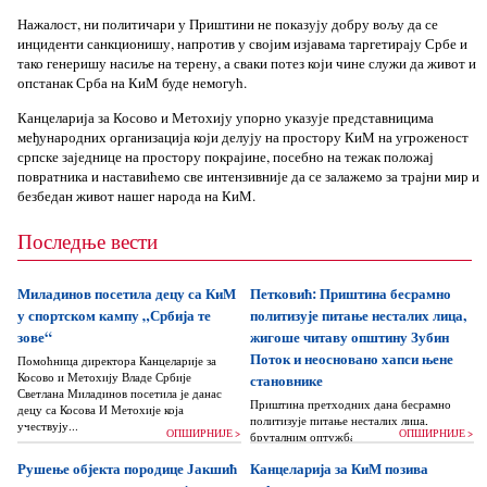
Нажалост, ни политичари у Приштини не показују добру вољу да се
инциденти санкционишу, напротив у својим изјавама таргетирају Србе и
тако генеришу насиље на терену, а сваки потез који чине служи да живот и
опстанак Срба на КиМ буде немогућ.
Канцеларија за Косово и Метохију упорно указује представницима
међународних организација који делују на простору КиМ на угроженост
српске заједнице на простору покрајине, посебно на тежак положај
повратника и наставићемо све интензивније да се залажемо за трајни мир и
безбедан живот нашег народа на КиМ.
Последње вести
Миладинов посетила децу са КиМ
Петковић: Приштина бесрамно
у спортском кампу „Србија те
политизује питање несталих лица,
зове“
жигоше читаву општину Зубин
Поток и неосновано хапси њене
Помоћница директора Канцеларије за
Косово и Метохију Владе Србије
становнике
Светлана Миладинов посетила је данас
Приштина претходних дана бесрамно
децу са Косова И Метохије која
политизује питање несталих лица,
учествују...
ОПШИРНИЈЕ >
ОПШИРНИЈЕ >
бруталним оптужбама на рачун Београда
док читаву једну општину Зубин Поток
Рушење објекта породице Јакшић
Канцеларија за КиМ позива
жигоше...