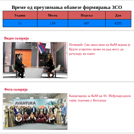
Време од преузимања обавезе формирања ЗСО
Година
Месец
Недеља
Дан
11
139
607
4255
Видео галерија
Петковић: Сви запослени на КиМ којима је
Курти ускратио право на рад могу да
рачунају на плате
Фото галерија
Канцеларија за КиМ на 46. Међународном
сајму туризма у Београду