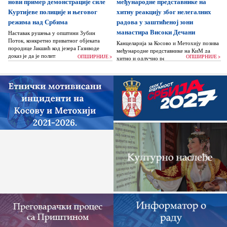
нови пример демонстрације силе
међународне представнике на
Куртијеве полиције и његовог
хитну реакцију због нелегалних
режима над Србима
радова у заштићеној зони
манастира Високи Дечани
Наставак рушења у општини Зубин
Поток, конкретно приватног објеката
Канцеларија за Косово и Метохију позива
породице Јакшић код језера Газиводе
међународне представнике на КиМ да
доказ је да је политика Аљбина Куртија...
ОПШИРНИЈЕ >
ОПШИРНИЈЕ >
хитно и одлучно реагују и да без
одлагања зауставе поновно отпочињање
нелегалних грађевинских...