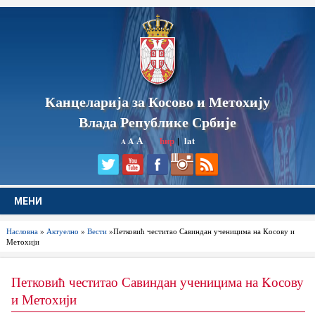
Канцеларија за Косово и Метохију
Влада Републике Србије
A
ћир
|
lat
A
A
МЕНИ
Насловна
»
Актуелно
»
Вести
»Петковић честитао Савиндан ученицима на Kосову и
Метохији
Петковић честитао Савиндан ученицима на Kосову
и Метохији