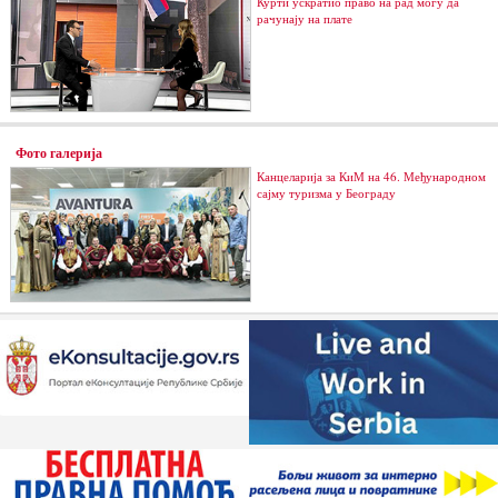
Курти ускратио право на рад могу да
рачунају на плате
Фото галерија
Канцеларија за КиМ на 46. Међународном
сајму туризма у Београду