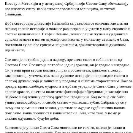
Kосову и Метохији и у централној Србији, који Светог Саву обележавају
као школску славу, као и свим православним верницима, честитам
Савиндан.
Доба светородне династије Немањића са разлогом се означава као златни
период српске историје и може се равноправно уцртати у мапу европске и
светске цивилизације. Стефан Немања, велики рашки жупан и ујединитељ
српских земаља и његов најмлађи син Растко, у монаштву са именом Сава,
поставили су основе српском националном, државотворном и духовном
идентитету.
Све што је потребно једном народу, пре свега свест о себи, потиче од
Светога Саве. Све што је потребно једној држави, он је градио и изградио.
Он је наш први верски поглавар, први просветитељ, дипломата, лекар,
законописац... утемељитељ наше духовне историје и непрекидне свести о
српској држави, која је записана у предању и књигама староставним. Начела
правде, права, слободе, мудрости и љубави уградио је Свети Сава у темеље
српске државе, а његова политичка филозофија објединила је касније оно
најбоље и најлепше у српској државној традицији. Код њега је све било
универзално, саборно и свеобухватно – ум, воља, љубав. Сабрала су се у
њему сва времена и сви векови, укрстиле се људске судбине свих наших
покољења, наша прошлост и наша историја. Али, исто тако, у њему је
снажно одјекивало будуће доба.
За живота је учинио Свети Сава много, али не толико, колико је чинио и
чини у животу после живота. Као да се овај наш велики светитељ тек родио