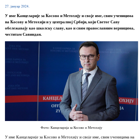
27. јануар 2024.
У име Kанцеларије за Kосово и Метохију и своје име, свим ученицима
на Kосову и Метохији и у централној Србији, који Светог Саву
обележавају као школску славу, као и свим православним верницима,
честитам Савиндан.
Фото: Канцеларија за Косово и Метохију
У име Kанцеларије за Kосово и Метохију и своје име, свим ученицима на