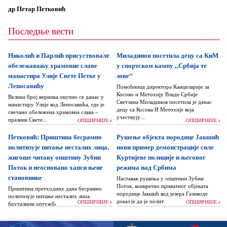
др Петар Петковић
Последње вести
Николић и Парлић присуствовалe
Миладинов посетила децу са КиМ
обележавању храмовне славе
у спортском кампу „Србија те
манастира Улије Свете Петке у
зове“
Лепосавићу
Помоћница директора Канцеларије за
Косово и Метохију Владе Србије
Велики број верника окупио се данас у
Светлана Миладинов посетила је данас
манастиру Улије код Лепосавића, где је
децу са Косова И Метохије која
свечано обележена храмовна слава –
учествују...
празник Свете...
ОПШИРНИЈЕ >
ОПШИРНИЈЕ >
Петковић: Приштина бесрамно
Рушење објекта породице Јакшић
политизује питање несталих лица,
нови пример демонстрације силе
жигоше читаву општину Зубин
Куртијеве полиције и његовог
Поток и неосновано хапси њене
режима над Србима
становнике
Наставак рушења у општини Зубин
Поток, конкретно приватног објеката
Приштина претходних дана бесрамно
породице Јакшић код језера Газиводе
политизује питање несталих лица,
доказ је да је политика Аљбина Куртија...
ОПШИРНИЈЕ >
ОПШИРНИЈЕ >
бруталним оптужбама на рачун Београда
док читаву једну општину Зубин Поток
жигоше...