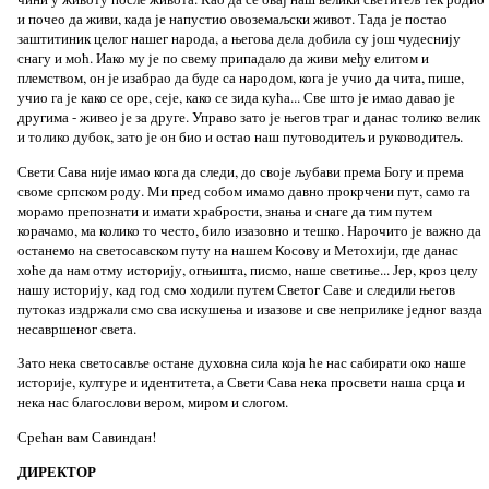
и почео да живи, када је напустио овоземаљски живот. Тада је постао
заштитиник целог нашег народа, а његова дела добила су још чудеснију
снагу и моћ. Иако му је по свему припадало да живи међу елитом и
племством, он је изабрао да буде са народом, кога је учио да чита, пише,
учио га је како се оре, сеје, како се зида кућа... Све што је имао давао је
другима - живео је за друге. Управо зато је његов траг и данас толико велик
и толико дубок, зато је он био и остао наш путoводитељ и руководитељ.
Свети Сава није имао кога да следи, до своје љубави према Богу и према
своме српском роду. Ми пред собом имамо давно прокрчени пут, само га
морамо препознати и имати храбрости, знања и снаге да тим путем
корачамо, ма колико то често, било изазовно и тешко. Нарочито је важно да
останемо на светосавском путу на нашем Косову и Метохији, где данас
хоће да нам отму историју, огњиштa, писмо, наше светиње... Јер, кроз целу
нашу историју, кад год смо ходили путем Светог Саве и следили његов
путоказ издржали смо сва искушења и изазове и све неприлике једног вазда
несавршеног света.
Зато нека светосавље остане духовна сила која ће нас сабирати око наше
историје, културе и идентитета, а Свети Сава нека просвети наша срца и
нека нас благослови вером, миром и слогом.
Срећан вам Савиндан!
ДИРЕКТОР