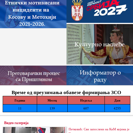
Време од преузимања обавезе формирања ЗСО
Година
Месец
Недеља
Дан
11
139
607
4255
Видео галерија
Петковић: Сви запослени на КиМ којима је