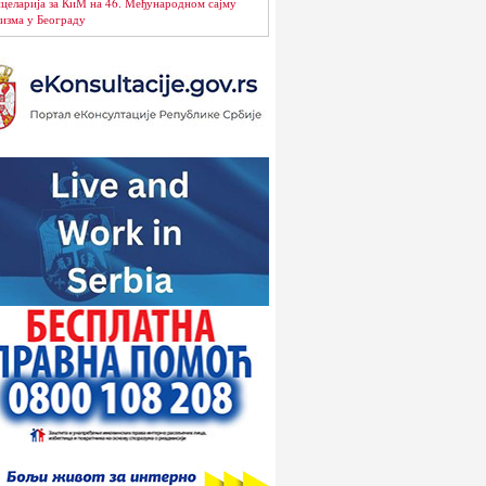
целарија за КиМ на 46. Међународном сајму
изма у Београду