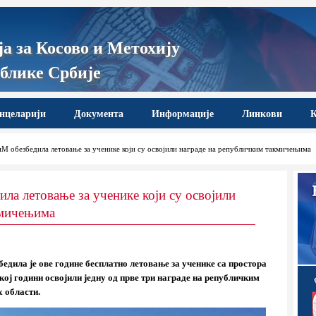
а за Косово и Метохију
блике Србије
нцеларији
Документа
Информације
Линкови
К
иМ обезбедила летовање за ученике који су освојили награде на републичким такмичењима
ла летовање за ученике који су освојили
кмичењима
бедила је ове године бесплатно летовање за ученике са простора
кој години освојили једну од прве три награде на републичким
 области.