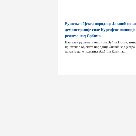
Рушење објекта породице Јакшић нови
демонстрације силе Куртијеве полиције
режима над Србима
Наставак рушења у општини Зубин Поток, конк
приватног објеката породице Јакшић код језера
доказ је да је политика Аљбина Куртија...