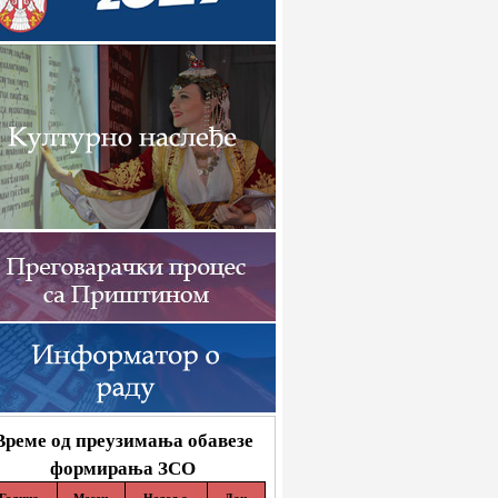
Време од преузимања обавезе
формирања ЗСО
Година
Месец
Недеља
Дан