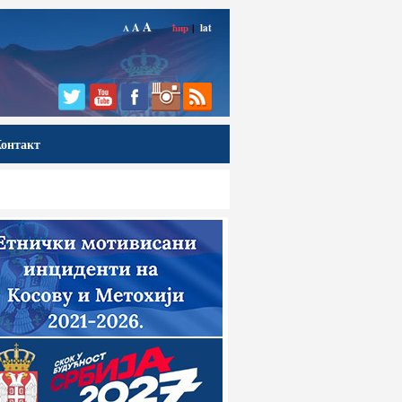
A
A
ћир
|
lat
A
онтакт