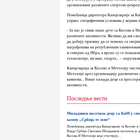
организоване различите спортско-рекреа
Помоћница директора Канцеларије за Ки
упркос специфичним условима у којима о
- За нас је свако наше дете са Косова и М
различите активности. Желимо да им сло
да добију прилику да се повежу са свој
награђенима на републичким такмичењима
и северно од Ибра, а врсно су се показал
технологије, музике, спорта... – поручил
Канцеларија за Косово и Метохију наст
Метохије кроз организацију различитих 
кампова... Више хиљада деце са простора
активности.
Последње вести
Миладинов посетила децу са КиМ у сп
кампу „Србија те зове“
Помоћница директора Канцеларије за Косово и
Владе Србије Светлана Миладинов посетила је д
Косова И Метохије која учествују...