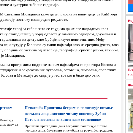
тивне и културно-забавне садржаје.
М Светлана Миладинов каже да је поносна на нашу децу са КиМ која
драстају постижу изванредне резултате.
Ви
етохије херој за себе и зато се трудимо да их све наградимо кроз
жену свакодневицу у којој одрастају заменимо одмором, дружењем и
им вршњацима из централне Србије и науче нове вештине. Међу
 који путују у Баошиће су наши најмлађи како из средина јужно, тако
и у бројним областима од историје, географије, српског језика, технике,
а је Миладинов.
авља са програмима подршке нашим најмлађима са простора Косова и
студијских и рекреативних путовања, летовања, зимовања, спорстких
Пет
уск
 Косова и Метохије до сада је учествовало и било део ових
Фо
ортском
Петковић: Приштина бесрамно политизује питање
несталих лица, жигоше читаву општину Зубин
Поток и неосновано хапси њене становнике
 Метохију
анас децу са
Приштина претходних дана бесрамно политизује питање
несталих лица, бруталним оптужбама на рачун Београда док