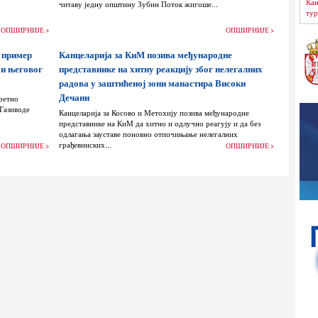
Кан
читаву једну општину Зубин Поток жигоше...
тур
ОПШИРНИЈЕ >
ОПШИРНИЈЕ >
 пример
Канцеларија за КиМ позива међународне
 и његовог
представнике на хитну реакцију због нелегалних
радова у заштићеној зони манастира Високи
Дечани
ретно
 Газиводе
Канцеларија за Косово и Метохију позива међународне
представнике на КиМ да хитно и одлучно реагују и да без
одлагања зауставе поновно отпочињање нелегалних
грађевинских...
ОПШИРНИЈЕ >
ОПШИРНИЈЕ >