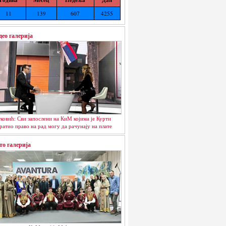
11
139
607
4255
део галерија
ковић: Сви запослени на КиМ којима је Курти
ратио право на рад могу да рачунају на плате
то галерија