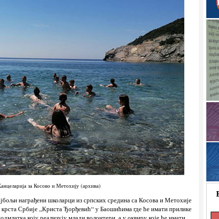
анцеларија за Косово и Метохију (архива)
најбољи награђени школарци из српских средина са Косова и Метохије
 крста Србије „Криста Ђорђевић“ у Баошићима где ће имати прилике
одмлатка коју реализују млади волонтери, а у оквиру које ће имати