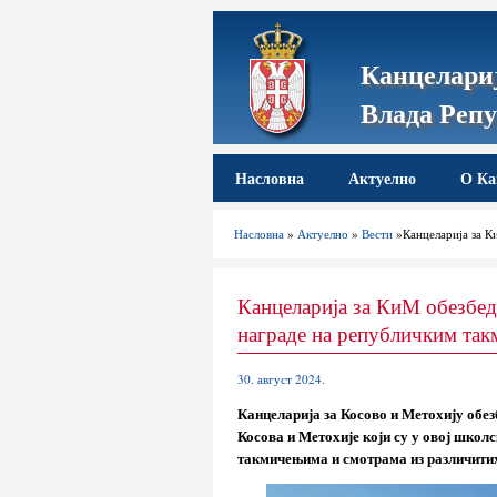
Канцелариј
Влада Репу
Насловна
Актуелно
О Ка
Насловна
»
Актуелно
»
Вести
»Канцеларија за К
Канцеларија за КиМ обезбеди
награде на републичким та
30. август 2024.
Канцеларија за Косово и Метохију обез
Косова и Метохије који су у овој школс
такмичењима и смотрама из различитих