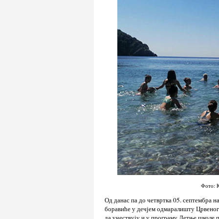
Фото: К
Од данас па до четвртка 05. септембра 
боравиће у дечјем одмаралишту Црвеног
да учествују и у програму Летње школе п