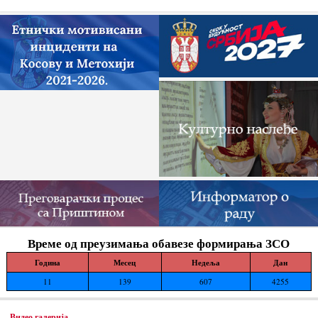
одлагања зауставе поновно отпочињање
нелегалних грађевинских...
Време од преузимања обавезе формирања ЗСО
Година
Месец
Недеља
Дан
11
139
607
4255
Видео галерија