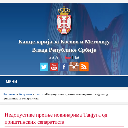
Канцеларија за Косово и Метохију
Влада Републике Србије
A
ћир
|
lat
A
A
МЕНИ
Насловна
»
Актуелно
»
Вести
»Недопустиве претње новинарима Танјуга од
приштинских сепаратиста
Недопустиве претње новинарима Танјуга од
приштинских сепаратиста