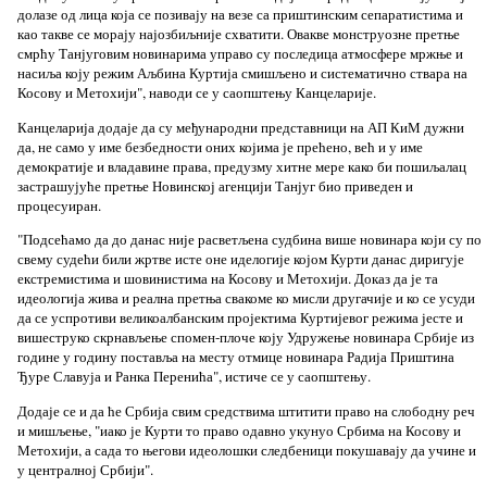
долазе од лица која се позивају на везе са приштинским сепаратистима и
као такве се морају најозбиљније схватити. Овакве монструозне претње
смрћу Танјуговим новинарима управо су последица атмосфере мржње и
насиља коју режим Аљбина Куртија смишљено и систематично ствара на
Косову и Метохији", наводи се у саопштењу Канцеларије.
Канцеларија додаје да су међународни представници на АП КиМ дужни
да, не само у име безбедности оних којима је прећено, већ и у име
демократије и владавине права, предузму хитне мере како би пошиљалац
застрашујуће претње Новинској агенцији Танјуг био приведен и
процесуиран.
"Подсећамо да до данас није расветљена судбина више новинара који су по
свему судећи били жртве исте оне иделогије којом Курти данас диригује
екстремистима и шовинистима на Косову и Метохији. Доказ да је та
идеологија жива и реална претња свакоме ко мисли другачије и ко се усуди
да се успротиви великоалбанским пројектима Куртијевог режима јесте и
вишеструко скрнављење спомен-плоче коју Удружење новинара Србије из
године у годину поставља на месту отмице новинара Радија Приштина
Ђуре Славуја и Ранка Перенића", истиче се у саопштењу.
Додаје се и да ће Србија свим средствима штитити право на слободну реч
и мишљење, "иако је Курти то право одавно укунуо Србима на Косову и
Метохији, а сада то његови идеолошки следбеници покушавају да учине и
у централној Србији".