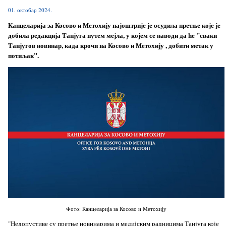
01. октобар 2024.
Канцеларија за Косово и Метохију најоштрије је осудила претње које је
добила редакција Танјуга путем мејла, у којем се наводи да ће "сваки
Танјугов новинар, када крочи на Косово и Метохију , добити метак у
потиљак".
Фото: Канцеларија за Косово и Метохију
"Недопустиве су претње новинарима и медијским радницима Танјуга које