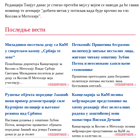
Редакцији Танјуг данас је стигао претећи мејл у којем се наводи да ће сваки
новинар те агенције "добити метак у потиљак када буде крочио на тло
Косова и Метохије".
Последње вести
Миладинов посетила децу са КиМ
Петковић: Приштина бесрамно
у спортском кампу „Србија те
политизује питање несталих лица,
зове“
жигоше читаву општину Зубин
Поток и неосновано хапси њене
Помоћница директора Канцеларије за
Косово и Метохију Владе Србије
становнике
Светлана Миладинов посетила је данас
Приштина претходних дана бесрамно
децу са Косова И Метохије која
политизује питање несталих лица,
учествују...
ОПШИРНИЈЕ >
ОПШИРНИЈЕ >
бруталним оптужбама на рачун Београда
док читаву једну општину Зубин Поток
Рушење објекта породице Јакшић
Канцеларија за КиМ позива
жигоше...
нови пример демонстрације силе
међународне представнике на
Куртијеве полиције и његовог
хитну реакцију због нелегалних
режима над Србима
радова у заштићеној зони
манастира Високи Дечани
Наставак рушења у општини Зубин
Поток, конкретно приватног објеката
Канцеларија за Косово и Метохију позива
породице Јакшић код језера Газиводе
међународне представнике на КиМ да
доказ је да је политика Аљбина Куртија...
ОПШИРНИЈЕ >
ОПШИРНИЈЕ >
хитно и одлучно реагују и да без