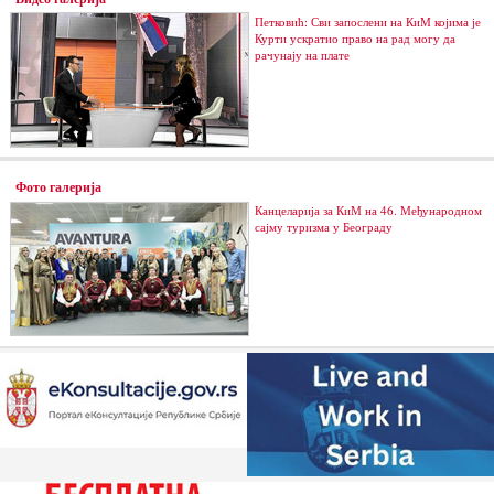
Петковић: Сви запослени на КиМ којима је
Курти ускратио право на рад могу да
рачунају на плате
Фото галерија
Канцеларија за КиМ на 46. Међународном
сајму туризма у Београду