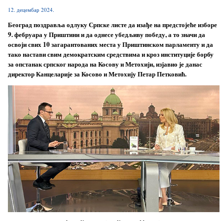
12. децембар 2024.
Београд поздравља одлуку Српске листе да изађе на предстојеће изборе
9. фебруара у Приштини и да однесе убедљиву победу, а то значи да
освоји свих 10 загарантованих места у Приштинском парламенту и да
тако настави свим демократским средствима и кроз институције борбу
за опстанак српског народа на Косову и Метохији, изјавио је данас
директор Канцеларије за Косово и Метохију Петар Петковић.