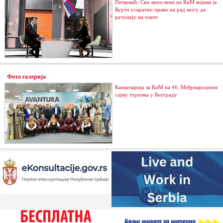
Петковић: Сви запослени на КиМ којима је
Курти ускратио право на рад могу да
рачунају на плате
Фото галерија
Канцеларија за КиМ на 46. Међународном
сајму туризма у Београду