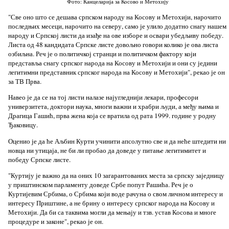
Фото: Канцеларија за Косово и Метохију
"Све оно што се дешава српском народу на Косову и Метохији, нарочито
последњих месеци, нарочито на северу, само је улило додатно снагу нашем
народу и Српској листи да изађе на ове изборе и освари убедљиву победу.
Листа од 48 кандидата Српске листе довољно говори колико је ова листа
озбиљна. Реч је о политичкој странци и политичком фактору који
представља снагу српског народа на Косову и Метохији и они су једини
легитимни представник српског народа на Косову и Метохији", рекао је он
за ТВ Прва.
Навео је да се на тој листи налазе најугледнији лекари, професори
универзитета, доктори наука, многи важни и храбри људи, а међу њима и
Драгица Гашић, прва жена која се вратила од рата 1999. године у родну
Ђаковицу.
Оценио је да ће Аљбин Курти учинити апсолутно све и да неће штедити ни
новца ни утицаја, не би ли пробао да доведе у питање легитимитет и
победу Српске листе.
"Куртију је важно да на оних 10 загарантованих места за српску заједницу
у приштинском парламенту доведе Србе попут Рашића. Реч је о
Куртијевим Србима, о Србима који воде рачуна о свом личном интересу и
интересу Приштине, а не брину о интересу српског народа на Косову и
Метохији. Да би са таквима могли да мењају и тзв. устав Косова и многе
процедуре и законе", рекао је он.