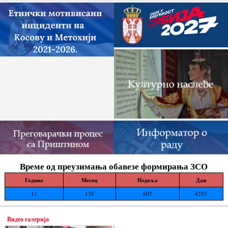
Време од преузимања обавезе формирања ЗСО
Година
Месец
Недеља
Дан
11
139
607
4255
Видео галерија