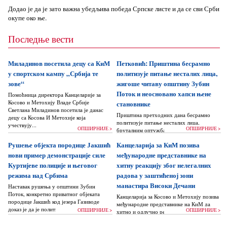
Додао је да је зато важна убедљива победа Српске листе и да се сви Срби
окупе око ње.
Последње вести
Миладинов посетила децу са КиМ
Петковић: Приштина бесрамно
у спортском кампу „Србија те
политизује питање несталих лица,
зове“
жигоше читаву општину Зубин
Поток и неосновано хапси њене
Помоћница директора Канцеларије за
Косово и Метохију Владе Србије
становнике
Светлана Миладинов посетила је данас
Приштина претходних дана бесрамно
децу са Косова И Метохије која
политизује питање несталих лица,
учествују...
ОПШИРНИЈЕ >
ОПШИРНИЈЕ >
бруталним оптужбама на рачун Београда
док читаву једну општину Зубин Поток
Рушење објекта породице Јакшић
Канцеларија за КиМ позива
жигоше...
нови пример демонстрације силе
међународне представнике на
Куртијеве полиције и његовог
хитну реакцију због нелегалних
режима над Србима
радова у заштићеној зони
манастира Високи Дечани
Наставак рушења у општини Зубин
Поток, конкретно приватног објеката
Канцеларија за Косово и Метохију позива
породице Јакшић код језера Газиводе
међународне представнике на КиМ да
доказ је да је политика Аљбина Куртија...
ОПШИРНИЈЕ >
ОПШИРНИЈЕ >
хитно и одлучно реагују и да без
одлагања зауставе поновно отпочињање
нелегалних грађевинских...