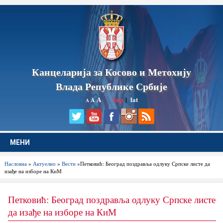
Канцеларија за Косово и Метохију
Влада Републике Србије
A
ћир
|
lat
A
A
МЕНИ
Насловна
»
Актуелно
»
Вести
»Петковић: Београд поздравља одлуку Српске листе да
изађе на изборе на КиМ
Петковић: Београд поздравља одлуку Српске листе
да изађе на изборе на КиМ