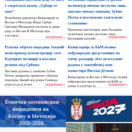
у спортском кампу „Србија те
политизује питање несталих лица,
зове“
жигоше читаву општину Зубин
Поток и неосновано хапси њене
Помоћница директора Канцеларије за
Косово и Метохију Владе Србије
становнике
Светлана Миладинов посетила је данас
Приштина претходних дана бесрамно
децу са Косова И Метохије која
политизује питање несталих лица,
учествују...
ОПШИРНИЈЕ >
ОПШИРНИЈЕ >
бруталним оптужбама на рачун Београда
док читаву једну општину Зубин Поток
Рушење објекта породице Јакшић
Канцеларија за КиМ позива
жигоше...
нови пример демонстрације силе
међународне представнике на
Куртијеве полиције и његовог
хитну реакцију због нелегалних
режима над Србима
радова у заштићеној зони
манастира Високи Дечани
Наставак рушења у општини Зубин
Поток, конкретно приватног објеката
Канцеларија за Косово и Метохију позива
породице Јакшић код језера Газиводе
међународне представнике на КиМ да
доказ је да је политика Аљбина Куртија...
ОПШИРНИЈЕ >
ОПШИРНИЈЕ >
хитно и одлучно реагују и да без
одлагања зауставе поновно отпочињање
нелегалних грађевинских...