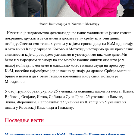
Фото: Канцеларија за Косово и Метохију
- Изузетно је задовољство дочекати данас наше малишане из јужне српске
покрајине, дружити се са њима и доживету ту срећу коју они данас
осећају. Свесни смо тешких услова у којима српска деца на КиМ одрастају
и зато ми из Канцеларије за Косово и Метохију настојимо да им кроз разне
активности које спроводимо улепшамо и употпунимо школске дане. Ми
ћемо и у наредном периоду на све могуће начине чинити оно што је у
нашој моћи да помогнемо и олакшамо живот наших људи на простору
КиМ, посебно најмлађима јер је важно да знају да држава Србија мисли и
брине о њима и да у овим тешким временима нису сами, истакла је
Миладинов.
У овој групи борави укупно 25 ученика из основних школа из места: Клина,
Врбовац, Осојане, Исток, Србица и Суво Грло; 25 ученика из Бањске,
Зупча, Жеровнице, Лепосавића; 25 ученика из Штрпца и 25 ученика из
школа у Косовској Каменици и Гњилану.
Последње вести
Миладинов посетила децу са КиМ
Петковић: Приштина бесрамно