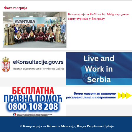
Фото галерија
Канцеларија за КиМ на 46. Међународном
сајму туризма у Београду
© Канцеларија за Косово и Метохију, Влада Републике Србије