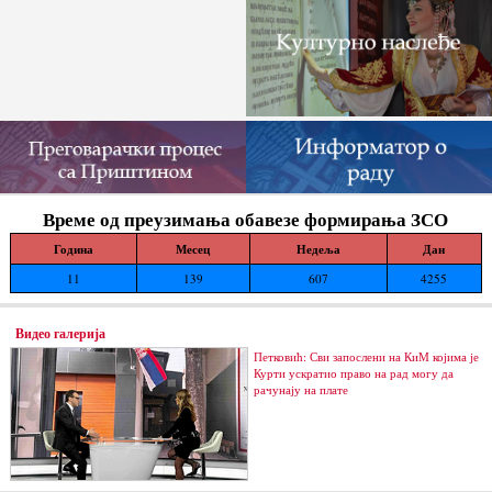
Време од преузимања обавезе формирања ЗСО
Година
Месец
Недеља
Дан
11
139
607
4255
Видео галерија
Петковић: Сви запослени на КиМ којима је
Курти ускратио право на рад могу да
рачунају на плате