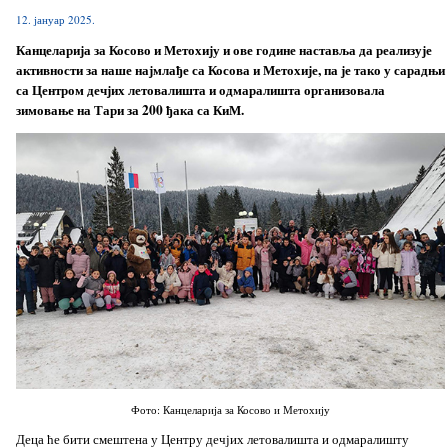
12. јануар 2025.
Канцеларија за Косово и Метохију и ове године наставља да реализује
активности за наше најмлађе са Косова и Метохије, па је тако у сарадњи
са Центром дечјих летовалишта и одмаралишта организовала
зимовање на Тари за 200 ђака са КиМ.
Фото: Канцеларија за Косово и Метохију
Деца ће бити смештена у Центру дечјих летовалишта и одмаралишту