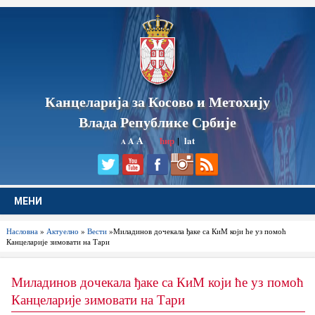
Канцеларија за Косово и Метохију
Влада Републике Србије
A
ћир
|
lat
A
A
МЕНИ
Насловна
»
Актуелно
»
Вести
»Миладинов дочекала ђаке са КиМ који ће уз помоћ
Канцеларије зимовати на Тари
Миладинов дочекала ђаке са КиМ који ће уз помоћ
Канцеларије зимовати на Тари