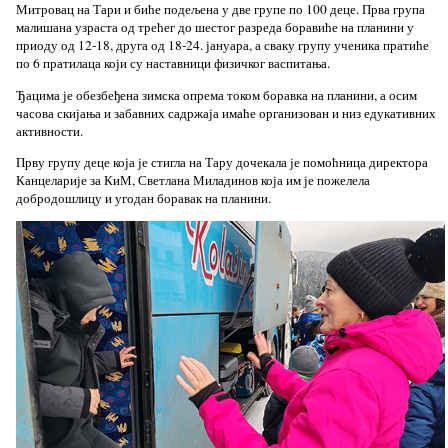
Митровац на Тари и биће подељена у две групе по 100 деце. Прва група
малишана узраста од трећег до шестог разреда боравиће на планини у
приоду од 12-18, друга од 18-24. јануара, а сваку групу ученика пратиће
по 6 пратилаца који су наставници физичког васпитања.
Ђацима је обезбеђена зимска опрема током боравка на планини, а осим
часова скијања и забавних садржаја имаће организован и низ едукативних
активности.
Прву групу деце која је стигла на Тару дочекала је помоћница директора
Канцеларије за КиМ, Светлана Миладинов која им је пожелела
добродошлицу и угодан боравак на планини.