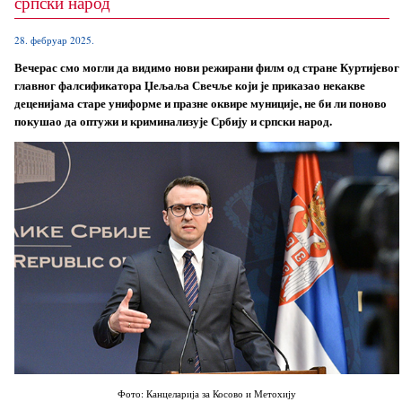
српски народ
28. фебруар 2025.
Вечерас смо могли да видимо нови режирани филм од стране Куртијевог
главног фалсификатора Џељаља Свечље који је приказао некакве
деценијама старе униформе и празне оквире муниције, не би ли поново
покушао да оптужи и криминализује Србију и српски народ.
Фото: Канцеларија за Косово и Метохију