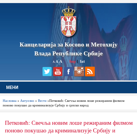
Канцеларија за Косово и Метохију
Влада Републике Србије
A
ћир
|
lat
A
A
МЕНИ
Насловна
»
Актуелно
»
Вести
»Петковић: Свечља новим лоше режираним филмом
поново покушао да криминализује Србију и српски народ
Петковић: Свечља новим лоше режираним филмом
поново покушао да криминализује Србију и