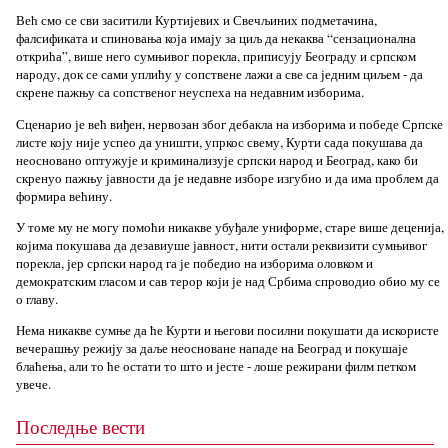
Већ смо се сви заситили Куртијевих и Свечљиних подметачина,
фалсификата и спиновања која имају за циљ да некаква “сензационална
открића”, више него сумњивог порекла, приписују Београду и српском
народу, док се сами уплићу у сопствене лажи а све са једним циљем - да
скрене пажњу са сопственог неуспеха на недавним изборима.
Сценарио је већ виђен, нервозан због дебакла на изборима и победе Српске
листе коју није успео да уништи, упркос свему, Курти сада покушава да
неосновано оптужује и криминализује српски народ и Београд, како би
скренуо пажњу јавности да је недавне изборе изгубио и да има проблем да
формира већину.
У томе му не могу помоћи никакве убуђале униформе, старе више деценија,
којима покушава да дезавиуше јавност, нити остали реквизити сумњивог
порекла, јер српски народ га је победио на изборима оловком и
демократским гласом и сав терор који је над Србима спроводио обио му се
о главу.
Нема никакве сумње да ће Курти и његови посилни покушати да искористе
вечерашњу режију за даље неосноване нападе на Београд и покушаје
блаћења, али то ће остати то што и јесте - лоше режирани филм петком
увече.
Последње вести