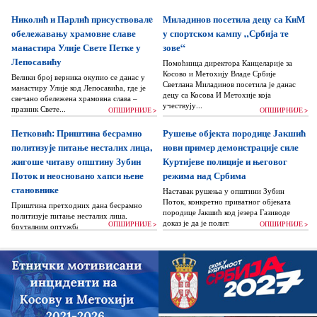
Николић и Парлић присуствовалe
Миладинов посетила децу са КиМ
обележавању храмовне славе
у спортском кампу „Србија те
манастира Улије Свете Петке у
зове“
Лепосавићу
Помоћница директора Канцеларије за
Косово и Метохију Владе Србије
Велики број верника окупио се данас у
Светлана Миладинов посетила је данас
манастиру Улије код Лепосавића, где је
децу са Косова И Метохије која
свечано обележена храмовна слава –
учествују...
празник Свете...
ОПШИРНИЈЕ >
ОПШИРНИЈЕ >
Петковић: Приштина бесрамно
Рушење објекта породице Јакшић
политизује питање несталих лица,
нови пример демонстрације силе
жигоше читаву општину Зубин
Куртијеве полиције и његовог
Поток и неосновано хапси њене
режима над Србима
становнике
Наставак рушења у општини Зубин
Поток, конкретно приватног објеката
Приштина претходних дана бесрамно
породице Јакшић код језера Газиводе
политизује питање несталих лица,
доказ је да је политика Аљбина Куртија...
ОПШИРНИЈЕ >
ОПШИРНИЈЕ >
бруталним оптужбама на рачун Београда
док читаву једну општину Зубин Поток
жигоше...