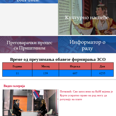
Време од преузимања обавезе формирања ЗСО
Година
Месец
Недеља
Дан
11
139
607
4255
Видео галерија
Петковић: Сви запослени на КиМ којима је
Курти ускратио право на рад могу да
рачунају на плате