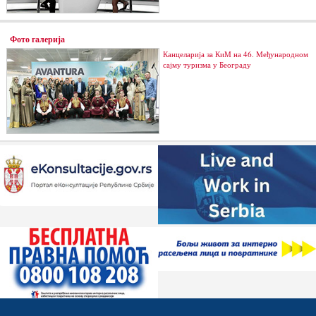
Фото галерија
Канцеларија за КиМ на 46. Међународном
сајму туризма у Београду