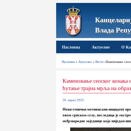
Канцелариј
Влада Репу
Насловна
Актуелно
О Ка
Насловна
»
Актуелно
»
Вести
»Каменовање сеоск
Каменовање сеоског конака 
ћутање трајна мрља на обра
28. април 2025.
Нови етнички мотивисани инцидент пре
овом српском селу, последица је екст
међународне заједнице која ниједан ин