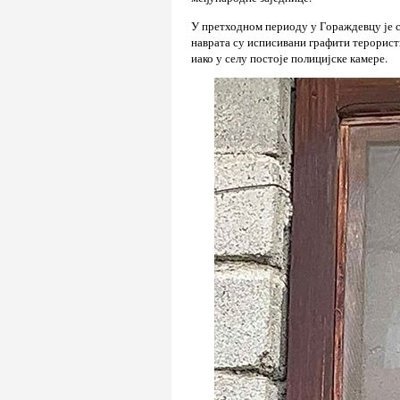
У претходном периоду у Гораждевцу је с
наврата су исписивани графити терорист
иако у селу постоје полицијске камере.