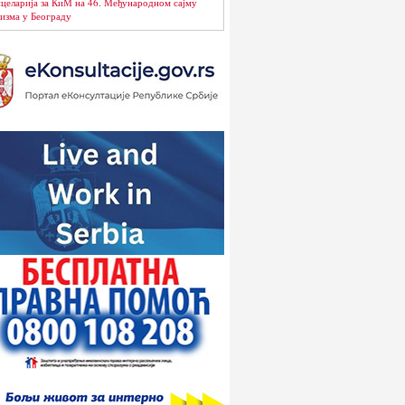
целарија за КиМ на 46. Међународном сајму
изма у Београду