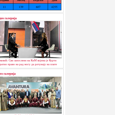
11
139
607
4255
део галерија
ковић: Сви запослени на КиМ којима је Курти
ратио право на рад могу да рачунају на плате
то галерија