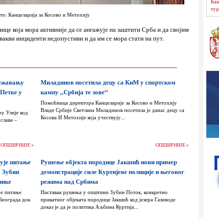
Кан
тур
то: Канцеларија за Косово и Метохију
нице која мора активније да се ангажује на заштити Срба и да својим
вакви инциденти недопустиви и да им се мора стати на пут.
лежавању
Миладинов посетила децу са КиМ у спортском
 Петке у
кампу „Србија те зове“
Помоћница директора Канцеларије за Косово и Метохију
Владе Србије Светлана Миладинов посетила је данас децу са
ру Улије код
Косова И Метохије која учествују...
слава –
ОПШИРНИЈЕ >
ОПШИРНИЈЕ >
ује питање
Рушење објекта породице Јакшић нови пример
у Зубин
демонстрације силе Куртијеве полиције и његовог
нике
режима над Србима
је питање
Наставак рушења у општини Зубин Поток, конкретно
Београда док
приватног објеката породице Јакшић код језера Газиводе
доказ је да је политика Аљбина Куртија...