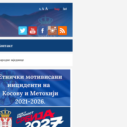
A
A
ћир
|
lat
A
онтакт
ародне заједнице