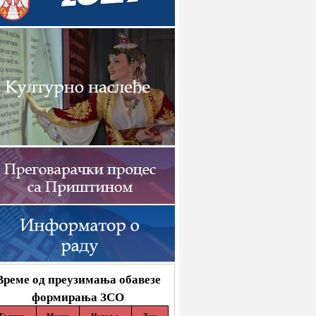
Време од преузимања обавезе
формирања ЗСО
Година
Месец
Недеља
Дан