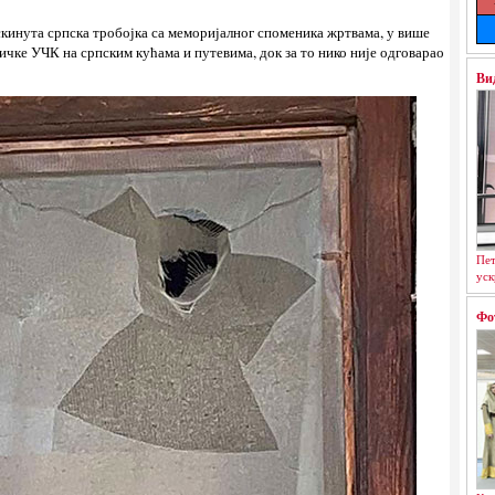
кинута српска тробојка са меморијалног споменика жртвама, у више
ичке УЧК на српским кућама и путевима, док за то нико није одговарао
Ви
Пет
уск
Фо