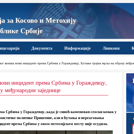
а за Косово и Метохију
блике Србије
нцеларији
Документа
Информације
Линкови
К
ог конака нови инцидент према Србима у Гораждевцу, ћутање трајна мрља на образу међун
нови инцидент према Србима у Гораждевцу,
зу међународне заједнице
ма Србима у Гораждевцу, када је синоћ каменован сеоски конак у
ремистичке политике Приштине, али и ћутања и нереаговања
цидент према Србима у овом метохијском месту није осудила.