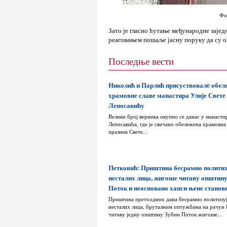
Фо
Зато је гласно ћутање међународне зајед
реаговањем пошаље јасну поруку да су о
Последње вести
Николић и Парлић присуствовалe обе
храмовне славе манастира Улије Свете
Лепосавићу
Велики број верника окупио се данас у манасти
Лепосавића, где је свечано обележена храмовна 
празник Свете...
Петковић: Приштина бесрамно политиз
несталих лица, жигоше читаву општин
Поток и неосновано хапси њене станов
Приштина претходних дана бесрамно политизу
несталих лица, бруталним оптужбама на рачун 
читаву једну општину Зубин Поток жигоше...