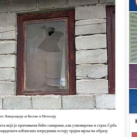
то: Канцеларија за Косово и Метохију
тета која је причињена биће санирани, али узнемирење и страх Срба
 инцидената албанских изгредника остају трајна мрља на образу