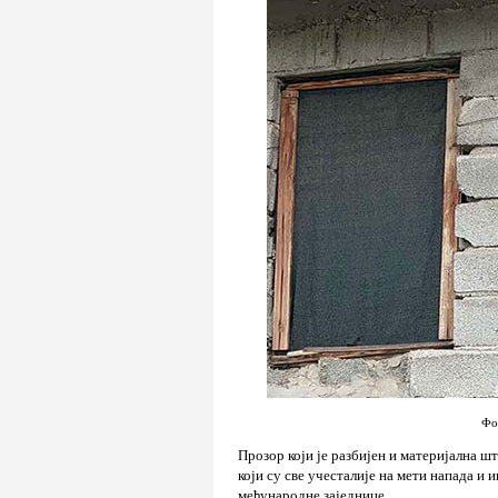
Фо
Прозор који је разбијен и материјална ш
који су све учесталије на мети напада и
међународне заједнице.