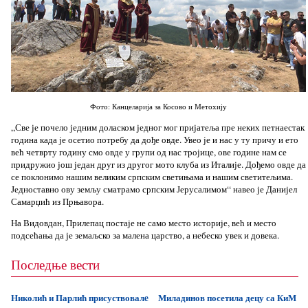
Фото: Канцеларија за Косово и Метохију
„Све је почело једним доласком једног мог пријатеља пре неких петнаестак
година када је осетио потребу да дође овде. Увео је и нас у ту причу и ето
већ четврту годину смо овде у групи од нас тројице, ове године нам се
придружио још један друг из другог мото клуба из Италије. Дођемо овде да
се поклонимо нашим великим српским светињама и нашим светитељима.
Једноставно ову земљу сматрамо српским Јерусалимом“ навео је Данијел
Самарџић из Прњавора.
На Видовдан, Прилепац постаје не само место историје, већ и место
подсећања да је земаљско за малена царство, а небеско увек и довека.
Последње вести
Николић и Парлић присуствовалe
Миладинов посетила децу са КиМ