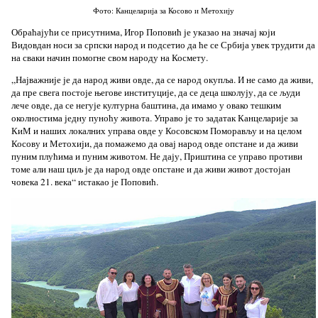
Фото: Канцеларија за Косово и Метохију
Обраћајући се присутнима, Игор Поповић је указао на значај који
Видовдан носи за српски народ и подсетио да ће се Србија увек трудити да
на сваки начин помогне свом народу на Космету.
„Најважније је да народ живи овде, да се народ окупља. И не само да живи,
да пре свега постоје његове институције, да се деца школују, да се људи
лече овде, да се негује културна баштина, да имамо у овако тешким
околностима једну пуноћу живота. Управо је то задатак Канцеларије за
КиМ и наших локалних управа овде у Косовском Поморављу и на целом
Косову и Метохији, да помажемо да овај народ овде опстане и да живи
пуним плућима и пуним животом. Не дају, Приштина се управо противи
томе али наш циљ је да народ овде опстане и да живи живот достојан
човека 21. века“ истакао је Поповић.