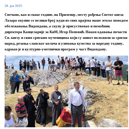
28. јун 2025.
Свечано, као и сваке године, на Прилепцу, месту рођења Светог кнеза
Лазара окупио се велики број људи из свих крајева наше земље поводом
обележавања Видовдана, а скупу је присуствовао и помоћник
директора Канцеларије за КиМ, Игор Поповић. Након одавања почасти
Св. кнезу и свим српским мученицима који су живот положили за српски
народ, резања славског колача и узимања кумства за наредну годину,
одржан је и културно-уметнички програм у част Видовдану.