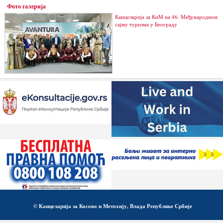
Фото галерија
Канцеларија за КиМ на 46. Међународном
сајму туризма у Београду
© Канцеларија за Косово и Метохију, Влада Републике Србије