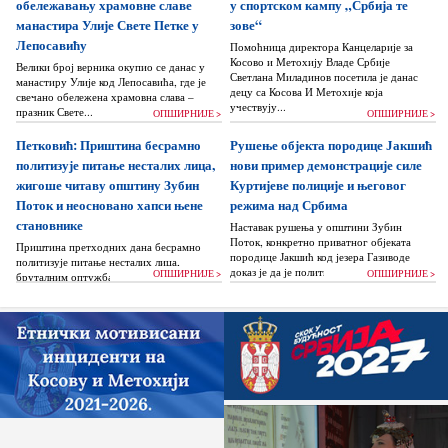
обележавању храмовне славе
у спортском кампу „Србија те
манастира Улије Свете Петке у
зове“
Лепосавићу
Помоћница директора Канцеларије за
Косово и Метохију Владе Србије
Велики број верника окупио се данас у
Светлана Миладинов посетила је данас
манастиру Улије код Лепосавића, где је
децу са Косова И Метохије која
свечано обележена храмовна слава –
учествују...
празник Свете...
ОПШИРНИЈЕ >
ОПШИРНИЈЕ >
Петковић: Приштина бесрамно
Рушење објекта породице Јакшић
политизује питање несталих лица,
нови пример демонстрације силе
жигоше читаву општину Зубин
Куртијеве полиције и његовог
Поток и неосновано хапси њене
режима над Србима
становнике
Наставак рушења у општини Зубин
Поток, конкретно приватног објеката
Приштина претходних дана бесрамно
породице Јакшић код језера Газиводе
политизује питање несталих лица,
доказ је да је политика Аљбина Куртија...
ОПШИРНИЈЕ >
ОПШИРНИЈЕ >
бруталним оптужбама на рачун Београда
док читаву једну општину Зубин Поток
жигоше...