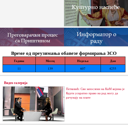
Време од преузимања обавезе формирања ЗСО
Година
Месец
Недеља
Дан
11
139
607
4255
Видео галерија
Петковић: Сви запослени на КиМ којима је
Курти ускратио право на рад могу да
рачунају на плате