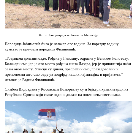
Фото: Канцеларија за Косово и Метохију
Породица Јаћимовић била је колачар ове године. За наредну годину
кумство је преузела породица Филиповић.
„Годинама долазим овде. Рођена у Гњилану, одрасла у Великом Ропотову.
Колачари смо јер је ово место рођења кнеза Лазара, јер је привилегија наћи
се на овом месту. Утисци су дивни, пресрећни смо, презадовољни и
препоносни што смо овде уз подрђку наших најмилијих и пријатеља.“
истакла је Радица Филиповић.
Симбол Видовдана у Косовском Поморављу су и бајкери хуманитарци из
Републике Српске који сваке године долазе на поклоњење светињама.