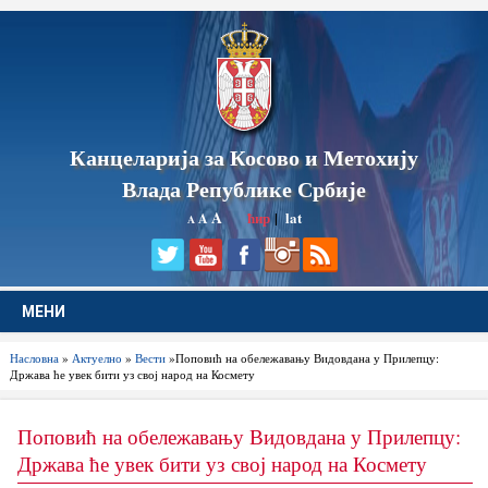
Канцеларија за Косово и Метохију
Влада Републике Србије
A
ћир
|
lat
A
A
МЕНИ
Насловна
»
Актуелно
»
Вести
»Поповић на обележавању Видовдана у Прилепцу:
Држава ће увек бити уз свој народ на Космету
Поповић на обележавању Видовдана у Прилепцу:
Држава ће увек бити уз свој народ на Космету