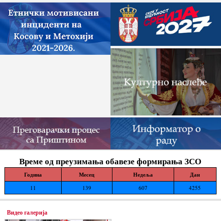
Време од преузимања обавезе формирања ЗСО
Година
Месец
Недеља
Дан
11
139
607
4255
Видео галерија