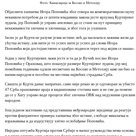
Фото: Канцеларија за Косово и Метохију
Објаснити хапшење Игора Поповића због говора на комеморативном скупу
некаквом потребом да се штити владавина закона јесте врхунац Куртијевог
лудила, јер Поповић је управо апеловао да се стане на пут принципу
некажњивости злочина и злочинаца, и због тога је ухапшен.
Јасно је да Курти не разуме језик истине, већ да насиљем и лажима жели да
ућутка истину, али нити је то успео нити је успео да сломи Игора
Поповића који достојанствено и храбро подноси терет под којим се нашао.
Једна у низу Куртијевих лажи јесте и та да је Вучић послао Игора
Поповића у Ораховац, што показује размере Куртијевог лудила, јер мој
помоћник годинама одлази несметано на Косово и Метохију како ни био са
напим народом и посебно на местима највећих страдања Срба.
Свашта је Курти данас напричао, само није рекао ко је одговоран за убисто
47 Срба ораховачког краја и киднаповање стотина њих и не сме да помене
да се у Хагу уораво воде процеси због злочина ОВК над недужним српским
народом.
Још једном захтевамо од представника међународне заједнице да реагује
против флагрантног примера хапшења због истине, слободе мишљења и
изражавања и да издејствују хитно ослобађање Поповића.
Ниједна оптужба Куртија против Србије и њеног руководства нема основа,
и његове клевете само служе као бедан изговор за наставак насиља и