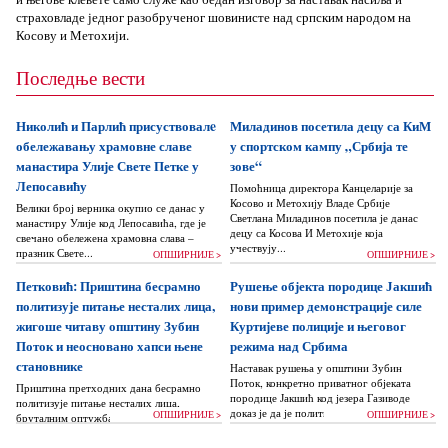
страховладе једног разобрученог шовинисте над српским народом на
Косову и Метохији.
Последње вести
Николић и Парлић присуствовалe
Миладинов посетила децу са КиМ
обележавању храмовне славе
у спортском кампу „Србија те
манастира Улије Свете Петке у
зове“
Лепосавићу
Помоћница директора Канцеларије за
Косово и Метохију Владе Србије
Велики број верника окупио се данас у
Светлана Миладинов посетила је данас
манастиру Улије код Лепосавића, где је
децу са Косова И Метохије која
свечано обележена храмовна слава –
учествују...
празник Свете...
ОПШИРНИЈЕ >
ОПШИРНИЈЕ >
Петковић: Приштина бесрамно
Рушење објекта породице Јакшић
политизује питање несталих лица,
нови пример демонстрације силе
жигоше читаву општину Зубин
Куртијеве полиције и његовог
Поток и неосновано хапси њене
режима над Србима
становнике
Наставак рушења у општини Зубин
Поток, конкретно приватног објеката
Приштина претходних дана бесрамно
породице Јакшић код језера Газиводе
политизује питање несталих лица,
доказ је да је политика Аљбина Куртија...
ОПШИРНИЈЕ >
ОПШИРНИЈЕ >
бруталним оптужбама на рачун Београда
док читаву једну општину Зубин Поток
жигоше...