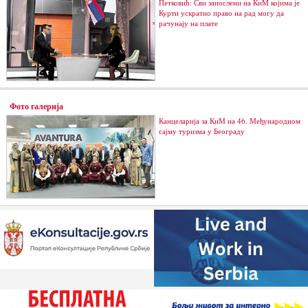
Петковић: Сви запослени на КиМ којима је
Курти ускратио право на рад могу да
рачунају на плате
Фото галерија
Канцеларија за КиМ на 46. Међународном
сајму туризма у Београду