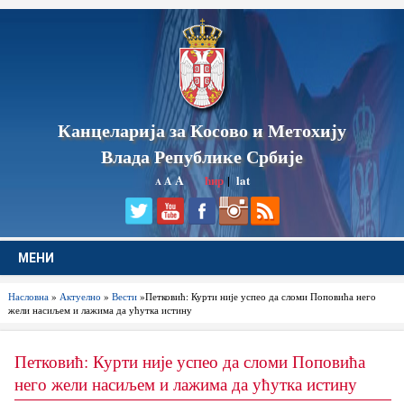
Канцеларија за Косово и Метохију
Влада Републике Србије
A
ћир
|
lat
A
A
МЕНИ
Насловна
»
Актуелно
»
Вести
»Петковић: Курти није успео да сломи Поповића него
жели насиљем и лажима да ућутка истину
Петковић: Курти није успео да сломи Поповића
него жели насиљем и лажима да ућутка истину