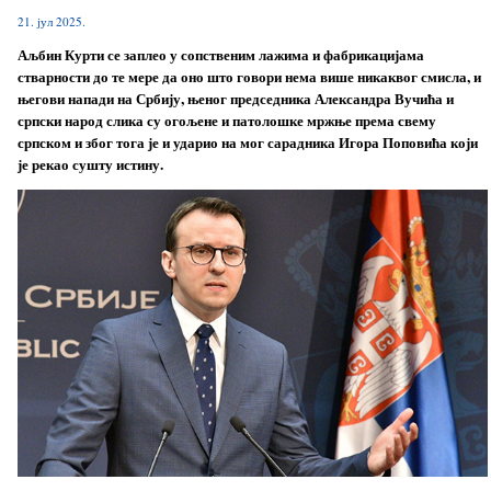
21. јул 2025.
Аљбин Курти се заплео у сопственим лажима и фабрикацијама
стварности до те мере да оно што говори нема више никаквог смисла, и
његови напади на Србију, њеног председника Александра Вучића и
српски народ слика су огољене и патолошке мржње према свему
српском и због тога је и ударио на мог сарадника Игора Поповића који
је рекао сушту истину.