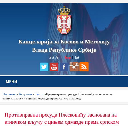
Канцеларија за Косово и Метохију
Влада Републике Србије
A
ћир
|
lat
A
A
МЕНИ
Насловна
»
Актуелно
»
Вести
»Противправна пресуда Плесковићу заснована на
етничком кључу с цињем одмазде према српском народу
Противправна пресуда Плесковићу заснована на
етничком кључу с цињем одмазде према српском