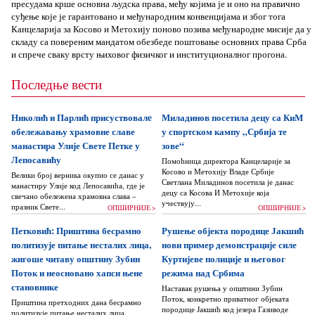
пресудама крше основна људска права, међу којима је и оно на правично
суђење које је гарантовано и међународним конвенцијама и због тога
Канцеларија за Косово и Метохију поново позива међународне мисије да у
складу са повереним мандатом обезбеде поштовање основних права Срба
и спрече сваку врсту њиховог физичког и институционалног прогона.
Последње вести
Николић и Парлић присуствовалe
Миладинов посетила децу са КиМ
обележавању храмовне славе
у спортском кампу „Србија те
манастира Улије Свете Петке у
зове“
Лепосавићу
Помоћница директора Канцеларије за
Косово и Метохију Владе Србије
Велики број верника окупио се данас у
Светлана Миладинов посетила је данас
манастиру Улије код Лепосавића, где је
децу са Косова И Метохије која
свечано обележена храмовна слава –
учествују...
празник Свете...
ОПШИРНИЈЕ >
ОПШИРНИЈЕ >
Петковић: Приштина бесрамно
Рушење објекта породице Јакшић
политизује питање несталих лица,
нови пример демонстрације силе
жигоше читаву општину Зубин
Куртијеве полиције и његовог
Поток и неосновано хапси њене
режима над Србима
становнике
Наставак рушења у општини Зубин
Поток, конкретно приватног објеката
Приштина претходних дана бесрамно
породице Јакшић код језера Газиводе
политизује питање несталих лица,