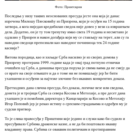
Фото: Принтскрин
Последња у низу таквих неоснованих пресуда јесте она која је данас
изречена Милошу Плесковићу из Призрена, који је осуђен на 15 година
затвора, а кога ниједан кредибилан сведок није довео у вези са извршењем
дела. Додатно, он је ту том тренутку имао свега 19 година и несметано је
одлазио у Призрен и након догађаја који му се стављају на терет, али су га
наводни сведоци препознали као наводног починиоца тек 24 године
касније?
Његова породица, као и хиљаде Срба насилно је из својих домова у
Призрену протерана 1999. године када је овај град потпуно етнички
очишћен од Срба, а данашња пресуда порука је свима њима да не смеју да
се врате на своје огњиште и да о томе ни не помишљају јер ће бити
ухапшени и осуђени за најтеже злочине без икаквих конкрентих доказа.
Претходних дана слична пресуда, без доказа, логичке везе или сведока,
донета је и тројици Срба са севера Косова и Метохије, а пре десет дана
ухапшен је и помоћник директора у Канцеларији за Косово и Метохију
Игор Поповић јер је рекао истину о српским страдањима и одређен му је
судски притвор.
То је слика правосуђа у Приштини које једино и служи како би судило и
пресуђивало Србима драконске казне, а не да би поштовало икакву
владавину права. Србима се оваквим политичким и протиправним