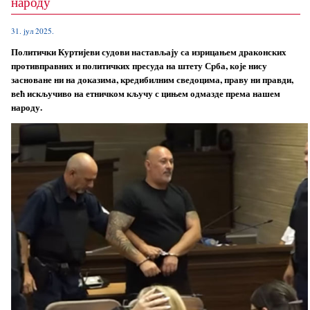
народу
31. јул 2025.
Политички Куртијеви судови настављају са изрицањем драконских
противправних и политичких пресуда на штету Срба, које нису
засноване ни на доказима, кредибилним сведоцима, праву ни правди,
већ искључиво на етничком кључу с цињем одмазде према нашем
народу.