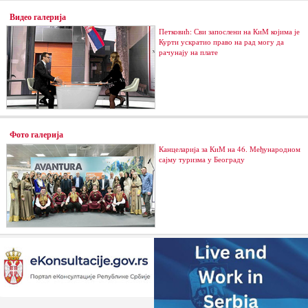
Видео галерија
Петковић: Сви запослени на КиМ којима је
Курти ускратио право на рад могу да
рачунају на плате
Фото галерија
Канцеларија за КиМ на 46. Међународном
сајму туризма у Београду