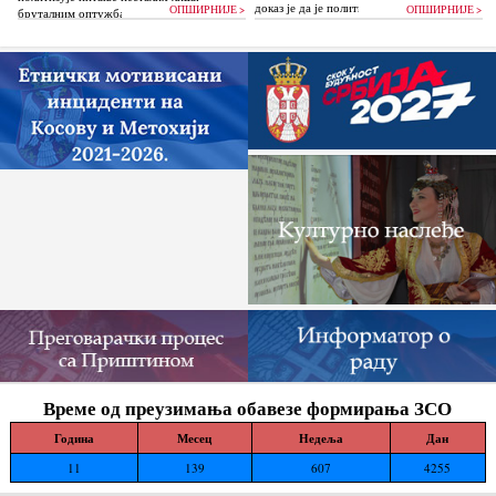
доказ је да је политика Аљбина Куртија...
ОПШИРНИЈЕ >
ОПШИРНИЈЕ >
бруталним оптужбама на рачун Београда
док читаву једну општину Зубин Поток
жигоше...
Време од преузимања обавезе формирања ЗСО
Година
Месец
Недеља
Дан
11
139
607
4255