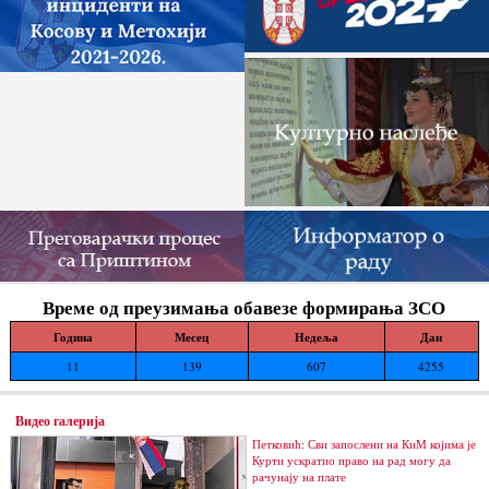
Време од преузимања обавезе формирања ЗСО
Година
Месец
Недеља
Дан
11
139
607
4255
Видео галерија
Петковић: Сви запослени на КиМ којима је
Курти ускратио право на рад могу да
рачунају на плате