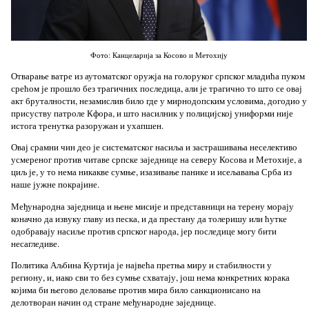
Фото: Канцеларија за Косово и Метохију
Отварање ватре из аутоматског оружја на голоруког српског младића пуком
срећом је прошло без трагичних последица, али је трагично то што се овај
акт бруталности, незамислив било где у мирнодопским условима, догодио у
присуству патроле Кфора, и што насилник у полицијској униформи није
истога тренутка разоружан и ухапшен.
Овај срамни чин део је систематског насиља и застрашивања неселективо
усмереног против читаве српске заједнице на северу Косова и Метохије, а
циљ је, у то нема никакве сумње, изазивање панике и исељавања Срба из
наше јужне покрајине.
Међународна заједница и њене мисије и представници на терену морају
коначно да извуку главу из песка, и да престану да толеришу или ћутке
одобравају насиље против српског народа, јер последице могу бити
несагледиве.
Политика Аљбина Куртија је највећа претња миру и стабилности у
региону, и, иако сви то без сумње схватају, још нема конкретних корака
којима би његово деловање против мира било санкционисано на
делотворан начин од стране међународне заједнице.