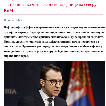
застрашивања читаве српске заједнице на северу
КиМ
10. август 2025.
Најоштрије осуђујем екстремни чин насиља уз пуцањаву из аутоматског
оружја за којим је Куртијева полиција данас код Лепосавића посегнула
приликом легитимисања српских младића, који су се враћали са излета.
Овим насиљем је још једном на најеклатантнији начин потврђено да
снаге које је Приштина распоредила на северу Косова и Метохије нису
тамо да би се старале о реду и миру, већ да би тлачиле, застрашивале и
спроводиле терор.