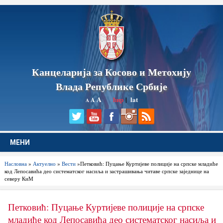
Канцеларија за Косово и Метохију
Влада Републике Србије
A
ћир
|
lat
A
A
МЕНИ
Насловна
»
Актуелно
»
Вести
»Петковић: Пуцање Куртијеве полиције на српске младиће
код Лепосавића део систематског насиља и застрашивања читаве српске заједнице на
северу КиМ
Петковић: Пуцање Куртијеве полиције на српске
младиће код Лепосавића део систематског насиља и