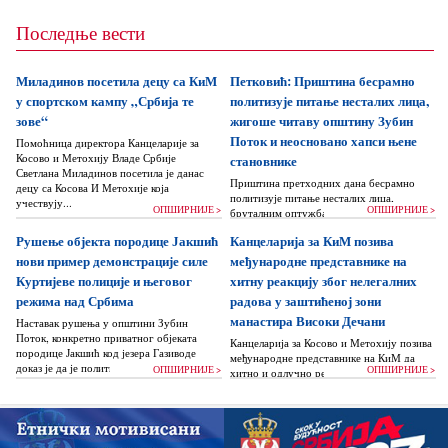
Последње вести
Миладинов посетила децу са КиМ
Петковић: Приштина бесрамно
у спортском кампу „Србија те
политизује питање несталих лица,
зове“
жигоше читаву општину Зубин
Поток и неосновано хапси њене
Помоћница директора Канцеларије за
Косово и Метохију Владе Србије
становнике
Светлана Миладинов посетила је данас
Приштина претходних дана бесрамно
децу са Косова И Метохије која
политизује питање несталих лица,
учествују...
ОПШИРНИЈЕ >
ОПШИРНИЈЕ >
бруталним оптужбама на рачун Београда
док читаву једну општину Зубин Поток
Рушење објекта породице Јакшић
Канцеларија за КиМ позива
жигоше...
нови пример демонстрације силе
међународне представнике на
Куртијеве полиције и његовог
хитну реакцију због нелегалних
режима над Србима
радова у заштићеној зони
манастира Високи Дечани
Наставак рушења у општини Зубин
Поток, конкретно приватног објеката
Канцеларија за Косово и Метохију позива
породице Јакшић код језера Газиводе
међународне представнике на КиМ да
доказ је да је политика Аљбина Куртија...
ОПШИРНИЈЕ >
ОПШИРНИЈЕ >
хитно и одлучно реагују и да без
одлагања зауставе поновно отпочињање
нелегалних грађевинских...