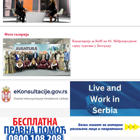
Фото галерија
Канцеларија за КиМ на 46. Међународном
сајму туризма у Београду