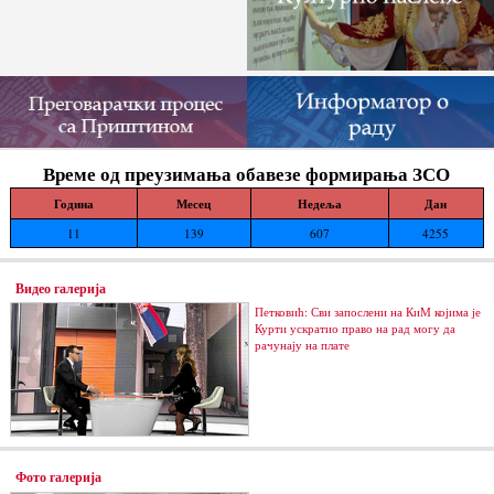
Време од преузимања обавезе формирања ЗСО
Година
Месец
Недеља
Дан
11
139
607
4255
Видео галерија
Петковић: Сви запослени на КиМ којима је
Курти ускратио право на рад могу да
рачунају на плате
Фото галерија