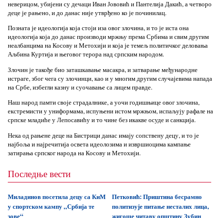
неверицом, убијени су дечаци Иван Јововић и Пантелија Дакић, а четворо
деце је рањено, и до данас није утврђено ко је починилац.
Позната је идеологија која стоји иза овог злочина, и то је иста она
идеологија која до данас производи мржњу према Србима и свим другим
неалбанцима на Косову и Метохији и која је темељ политичког деловања
Аљбина Куртија и његовог терора над српским народом.
Злочин је такође био заташкавање масакра, и затварање међународне
истраге, због чега су злочинци, као и у многим другим случајевима напада
на Србе, избегли казну и суочавање са лицем правде.
Наш народ памти своје страдалнике, а уочи годишњице овог злочина,
екстремисти у униформама, испуњени истом мржњом, испаљују рафале на
српске младиће у Лепосавићу и то чине без икакве осуде и санкција.
Нека од рањене деце на Бистрици данас имају сопствену децу, и то је
најбоља и најречитија освета идеолозима и извршиоцима кампање
затирања српског народа на Косову и Метохији.
Последње вести
Миладинов посетила децу са КиМ
Петковић: Приштина бесрамно
у спортском кампу „Србија те
политизује питање несталих лица,
зове“
жигоше читаву општину Зубин