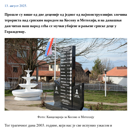
13. август 2025.
Прошле су више од две деценије од једног од најмонструознијих злочина
терориста над српским народом на Косову и Метохији, и на данашњи
дан читав наш народ сећа се мучки убијене и рањене српске деце у
Гораждевцу.
Фото: Канцеларија за Косово и Метохију
Тог трагичног дана 2003. године, који нас је све испунио ужасом и