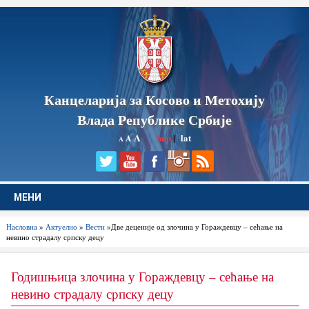
Канцеларија за Косово и Метохију
Влада Републике Србије
A
ћир
|
lat
A
A
МЕНИ
Насловна
»
Актуелно
»
Вести
»Две деценије од злочина у Гораждевцу – сећање на
невино страдалу српску децу
Годишњица злочина у Гораждевцу – сећање на
невино страдалу српску децу