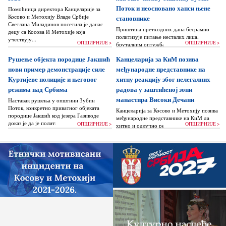
Поток и неосновано хапси њене
Помоћница директора Канцеларије за
Косово и Метохију Владе Србије
становнике
Светлана Миладинов посетила је данас
Приштина претходних дана бесрамно
децу са Косова И Метохије која
политизује питање несталих лица,
учествују...
ОПШИРНИЈЕ >
ОПШИРНИЈЕ >
бруталним оптужбама на рачун Београда
док читаву једну општину Зубин Поток
Рушење објекта породице Јакшић
Канцеларија за КиМ позива
жигоше...
нови пример демонстрације силе
међународне представнике на
Куртијеве полиције и његовог
хитну реакцију због нелегалних
режима над Србима
радова у заштићеној зони
манастира Високи Дечани
Наставак рушења у општини Зубин
Поток, конкретно приватног објеката
Канцеларија за Косово и Метохију позива
породице Јакшић код језера Газиводе
међународне представнике на КиМ да
доказ је да је политика Аљбина Куртија...
ОПШИРНИЈЕ >
ОПШИРНИЈЕ >
хитно и одлучно реагују и да без
одлагања зауставе поновно отпочињање
нелегалних грађевинских...