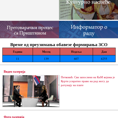
Време од преузимања обавезе формирања ЗСО
Година
Месец
Недеља
Дан
11
139
607
4255
Видео галерија
Петковић: Сви запослени на КиМ којима је
Курти ускратио право на рад могу да
рачунају на плате
Фото галерија