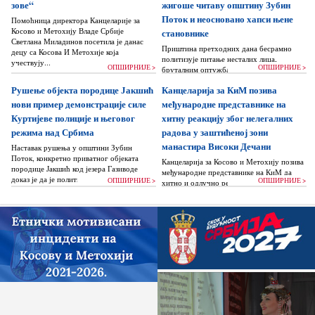
зове“
жигоше читаву општину Зубин
Поток и неосновано хапси њене
Помоћница директора Канцеларије за
Косово и Метохију Владе Србије
становнике
Светлана Миладинов посетила је данас
Приштина претходних дана бесрамно
децу са Косова И Метохије која
политизује питање несталих лица,
учествују...
ОПШИРНИЈЕ >
ОПШИРНИЈЕ >
бруталним оптужбама на рачун Београда
док читаву једну општину Зубин Поток
Рушење објекта породице Јакшић
Канцеларија за КиМ позива
жигоше...
нови пример демонстрације силе
међународне представнике на
Куртијеве полиције и његовог
хитну реакцију због нелегалних
режима над Србима
радова у заштићеној зони
манастира Високи Дечани
Наставак рушења у општини Зубин
Поток, конкретно приватног објеката
Канцеларија за Косово и Метохију позива
породице Јакшић код језера Газиводе
међународне представнике на КиМ да
доказ је да је политика Аљбина Куртија...
ОПШИРНИЈЕ >
ОПШИРНИЈЕ >
хитно и одлучно реагују и да без
одлагања зауставе поновно отпочињање
нелегалних грађевинских...