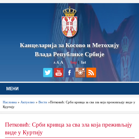
Канцеларија за Косово и Метохију
Влада Републике Србије
A
ћир
|
lat
A
A
МЕНИ
Насловна
»
Актуелно
»
Вести
»Петковић: Срби кривца за сва зла која преживљају виде у
Куртију
Петковић: Срби кривца за сва зла која преживљају
виде у Куртију