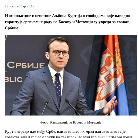
18. септембар 2025.
Измишљотине и неистине Аљбина Куртија о слободама које наводно
гарантује српском народу на Косову и Метохији су увреда за сваког
Србина.
Фото: Канцеларија за Косово и Метохију
Курти нерадо иде међу Србе, или зато што их мрзи или зато што га је
срамота, али и кад се одважи на тај корак, долази као вук у јагњећој кожи,