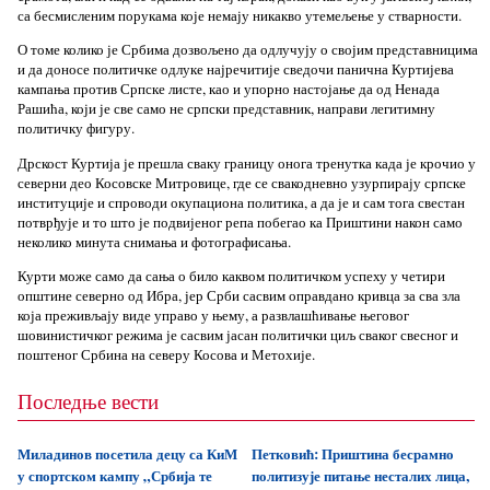
са бесмисленим порукама које немају никакво утемељење у стварности.
О томе колико је Србима дозвољено да одлучују о својим представницима
и да доносе политичке одлуке најречитије сведочи панична Куртијева
кампања против Српске листе, као и упорно настојање да од Ненада
Рашића, који је све само не српски представник, направи легитимну
политичку фигуру.
Дрскост Куртија је прешла сваку границу онога тренутка када је крочио у
северни део Косовске Митровице, где се свакодневно узурпирају српске
институције и спроводи окупациона политика, а да је и сам тога свестан
потврђује и то што је подвијеног репа побегао ка Приштини након само
неколико минута снимања и фотографисања.
Курти може само да сања о било каквом политичком успеху у четири
општине северно од Ибра, јер Срби сасвим оправдано кривца за сва зла
која преживљају виде управо у њему, а развлашћивање његовог
шовинистичког режима је сасвим јасан политички циљ сваког свесног и
поштеног Србина на северу Косова и Метохије.
Последње вести
Миладинов посетила децу са КиМ
Петковић: Приштина бесрамно
у спортском кампу „Србија те
политизује питање несталих лица,