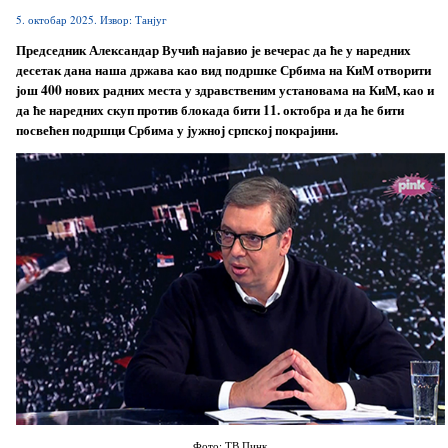
5. октобар 2025. Извор: Танјуг
Председник Александар Вучић најавио је вечерас да ће у наредних
десетак дана наша држава као вид подршке Србима на КиМ отворити
још 400 нових радних места у здравственим установама на КиМ, као и
да ће наредних скуп против блокада бити 11. октобра и да ће бити
посвећен подршци Србима у јужној српској покрајини.
Фото: ТВ Пинк