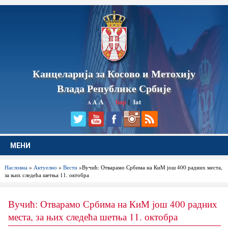
Канцеларија за Косово и Метохију
Влада Републике Србије
A
ћир
|
lat
A
A
МЕНИ
Насловна
»
Актуелно
»
Вести
»Вучић: Отварамо Србима на КиМ још 400 радних места,
за њих следећа шетња 11. октобра
Вучић: Отварамо Србима на КиМ још 400 радних
места, за њих следећа шетња 11. октобра