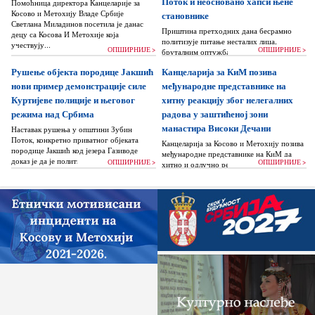
Поток и неосновано хапси њене
Помоћница директора Канцеларије за
Косово и Метохију Владе Србије
становнике
Светлана Миладинов посетила је данас
Приштина претходних дана бесрамно
децу са Косова И Метохије која
политизује питање несталих лица,
учествују...
ОПШИРНИЈЕ >
ОПШИРНИЈЕ >
бруталним оптужбама на рачун Београда
док читаву једну општину Зубин Поток
Рушење објекта породице Јакшић
Канцеларија за КиМ позива
жигоше...
нови пример демонстрације силе
међународне представнике на
Куртијеве полиције и његовог
хитну реакцију због нелегалних
режима над Србима
радова у заштићеној зони
манастира Високи Дечани
Наставак рушења у општини Зубин
Поток, конкретно приватног објеката
Канцеларија за Косово и Метохију позива
породице Јакшић код језера Газиводе
међународне представнике на КиМ да
доказ је да је политика Аљбина Куртија...
ОПШИРНИЈЕ >
ОПШИРНИЈЕ >
хитно и одлучно реагују и да без
одлагања зауставе поновно отпочињање
нелегалних грађевинских...