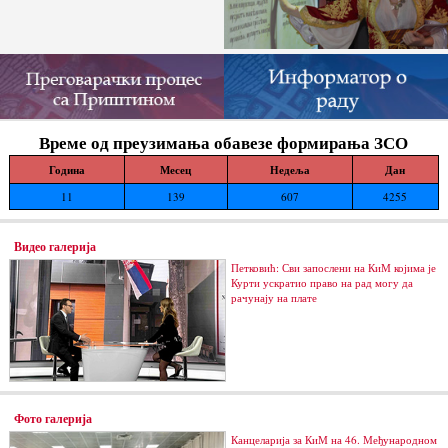
Време од преузимања обавезе формирања ЗСО
Година
Месец
Недеља
Дан
11
139
607
4255
Видео галерија
Петковић: Сви запослени на КиМ којима је
Курти ускратио право на рад могу да
рачунају на плате
Фото галерија
Канцеларија за КиМ на 46. Међународном