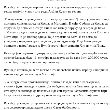
Вучић је истакао да морамо пре свега да сачувамо мир, али да је то много
тешко имајући у виду шта ради Аљбин Курти на терену.
"И овај закон о странцима који он гледа да направи. Доводи у ужасно тешку
позицију српски народ на Косово и Метохији. И хоћу Србима са Косова да
поручим да ћемо ми бити уз њих и као главну поруку од вечерас да ћемо
400 нових радних места да отворимо у здравственој структури на Косову и
Метохији. То је 400 породица. То је огромно за КиМ. И то ћемо да
урадимо у наредних десетак дана. Да то људи знају. И да ћемо увек да
бринемо о њима", рекао је Вучић гостујући у емисији Хит твит на Пинку.
Каже да је предложио Центру за друштвену стабилност да следећа шетња
против блокада буде 11. октобра и да верује да ће тада бити 200.000 људи,
ако не буде падала киша као прошлог пута.
Вучић је истакао да ће та шетња бити посвећена нашем народу и подршци
нашем народу на Косову и Метохији.
"Да не буде само против блокада, пошто блокаде, како бих вам рекао,
тужно и јадно изгледају данас. Да не будемо против било кога, да покушамо
и те људе са блокада да позовемо и да сви заједно направимо скупове који
ће да покажу колику подршку наш народ на Косову и Метохији има.
Вучић је рекао да Русија овог месеца председава Саветом безбедности и да
смо се договорили да идемо опет у Савет безбедности.