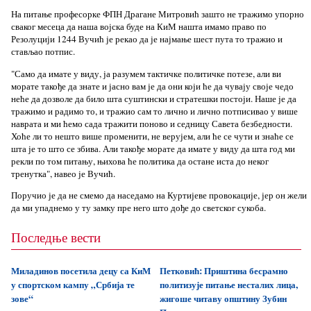
На питање професорке ФПН Драгане Митровић зашто не тражимо упорно
сваког месеца да наша војска буде на КиМ нашта имамо право по
Резолуцији 1244 Вучић је рекао да је најмање шест пута то тражио и
стављао потпис.
"Само да имате у виду, ја разумем тактичке политичке потезе, али ви
морате такође да знате и јасно вам је да они који ће да чувају своје чедо
неће да дозволе да било шта суштински и стратешки постоји. Наше је да
тражимо и радимо то, и тражио сам то лично и лично потписивао у више
наврата и ми ћемо сада тражити поново и седницу Савета безбедности.
Хоће ли то нешто више променити, не верујем, али ће се чути и знаће се
шта је то што се збива. Али такође морате да имате у виду да шта год ми
рекли по том питању, њихова ће политика да остане иста до неког
тренутка", навео је Вучић.
Поручио је да не смемо да наседамо на Куртијеве провокације, јер он жели
да ми упаднемо у ту замку пре него што дође до светског сукоба.
Последње вести
Миладинов посетила децу са КиМ
Петковић: Приштина бесрамно
у спортском кампу „Србија те
политизује питање несталих лица,
зове“
жигоше читаву општину Зубин