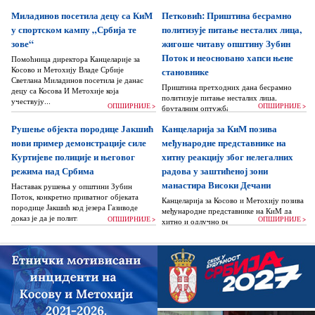
Миладинов посетила децу са КиМ
Петковић: Приштина бесрамно
у спортском кампу „Србија те
политизује питање несталих лица,
зове“
жигоше читаву општину Зубин
Поток и неосновано хапси њене
Помоћница директора Канцеларије за
Косово и Метохију Владе Србије
становнике
Светлана Миладинов посетила је данас
Приштина претходних дана бесрамно
децу са Косова И Метохије која
политизује питање несталих лица,
учествују...
ОПШИРНИЈЕ >
ОПШИРНИЈЕ >
бруталним оптужбама на рачун Београда
док читаву једну општину Зубин Поток
Рушење објекта породице Јакшић
Канцеларија за КиМ позива
жигоше...
нови пример демонстрације силе
међународне представнике на
Куртијеве полиције и његовог
хитну реакцију због нелегалних
режима над Србима
радова у заштићеној зони
манастира Високи Дечани
Наставак рушења у општини Зубин
Поток, конкретно приватног објеката
Канцеларија за Косово и Метохију позива
породице Јакшић код језера Газиводе
међународне представнике на КиМ да
доказ је да је политика Аљбина Куртија...
ОПШИРНИЈЕ >
ОПШИРНИЈЕ >
хитно и одлучно реагују и да без
одлагања зауставе поновно отпочињање
нелегалних грађевинских...