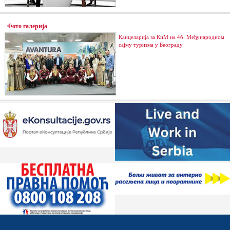
Фото галерија
Канцеларија за КиМ на 46. Међународном
сајму туризма у Београду