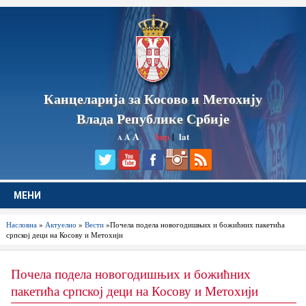
Канцеларија за Косово и Метохију
Влада Републике Србије
A
ћир
|
lat
A
A
МЕНИ
Насловна
»
Актуелно
»
Вести
»Почела подела новогодишњих и божићних пакетића
српској деци на Косову и Метохији
Почела подела новогодишњих и божићних
пакетића српској деци на Косову и Метохији