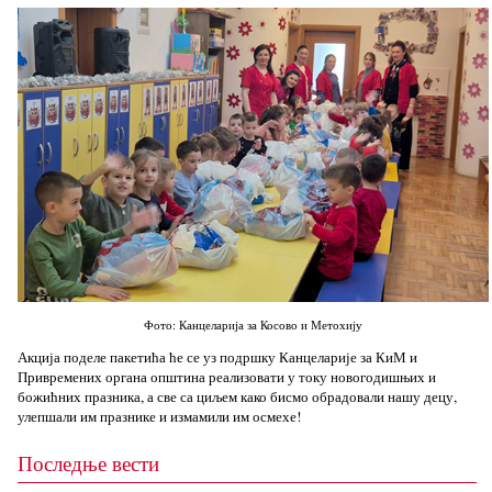
Фото: Канцеларија за Косово и Метохију
Акција поделе пакетића ће се уз подршку Канцеларије за КиМ и
Привремених органа општина реализовати у току новогодишњих и
божићних празника, а све са циљем како бисмо обрадовали нашу децу,
улепшали им празнике и измамили им осмехе!
Последње вести