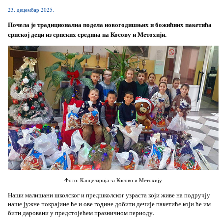
23. децембар 2025.
Почела је традиционална подела новогодишњих и божићних пакетића
српској деци из српских средина на Косову и Метохији.
Фото: Канцеларија за Косово и Метохију
Наши малишани школског и предшколског узраста који живе на подручју
наше јужне покрајине ће и ове године добити дечије пакетиће који ће им
бити даровани у предстојећем празничном периоду.