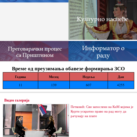
Време од преузимања обавезе формирања ЗСО
Година
Месец
Недеља
Дан
11
139
607
4255
Видео галерија
Петковић: Сви запослени на КиМ којима је
Курти ускратио право на рад могу да
рачунају на плате