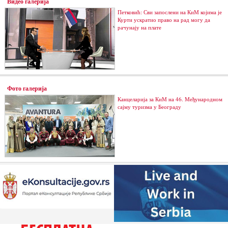
Видео галерија
Петковић: Сви запослени на КиМ којима је
Курти ускратио право на рад могу да
рачунају на плате
Фото галерија
Канцеларија за КиМ на 46. Међународном
сајму туризма у Београду