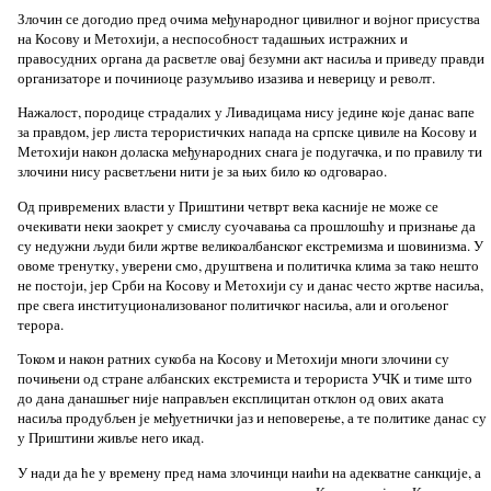
Злочин се догодио пред очима међународног цивилног и војног присуства
на Косову и Метохији, а неспособност тадашњих истражних и
правосудних органа да расветле овај безумни акт насиља и приведу правди
организаторе и починиоце разумљиво изазива и неверицу и револт.
Нажалост, породице страдалих у Ливадицама нису једине које данас вапе
за правдом, јер листа терористичких напада на српске цивиле на Косову и
Метохији након доласка међународних снага је подугачка, и по правилу ти
злочини нису расветљени нити је за њих било ко одговарао.
Од привремених власти у Приштини четврт века касније не може се
очекивати неки заокрет у смислу суочавања са прошлошћу и признање да
су недужни људи били жртве великоалбанског екстремизма и шовинизма. У
овоме тренутку, уверени смо, друштвена и политичка клима за тако нешто
не постоји, јер Срби на Косову и Метохији су и данас често жртве насиља,
пре свега институционализованог политичког насиља, али и огољеног
терора.
Током и након ратних сукоба на Косову и Метохији многи злочини су
почињени од стране албанских екстремиста и терориста УЧК и тиме што
до дана данашњег није направљен експлицитан отклон од ових аката
насиља продубљен је међуетнички јаз и неповерење, а те политике данас су
у Приштини живље него икад.
У нади да ће у времену пред нама злочинци наићи на адекватне санкције, а