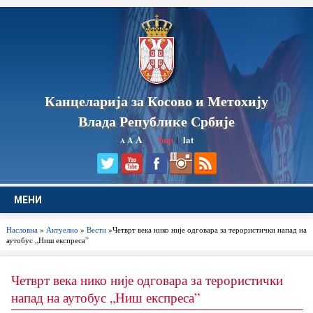
Канцеларија за Косово и Метохију
Влада Републике Србије
A
ћир
|
lat
A
A
МЕНИ
Насловна
»
Актуелно
»
Вести
»Четврт века нико није одговара за терористички напад на
аутобус „Ниш експреса”
Четврт века нико није одговара за терористички
напад на аутобус „Ниш експреса”