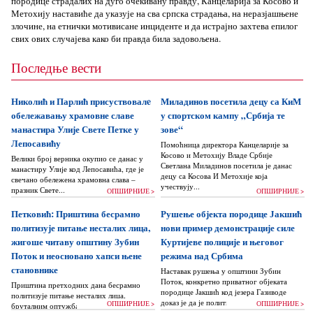
породице страдалих на дуго очекивану правду, Канцеларија за Косово и
Метохију наставиће да указује на сва српска страдања, на неразјашњене
злочине, на етнички мотивисане инциденте и да истрајно захтева епилог
свих ових случајева како би правда била задовољена.
Последње вести
Николић и Парлић присуствовалe
Миладинов посетила децу са КиМ
обележавању храмовне славе
у спортском кампу „Србија те
манастира Улије Свете Петке у
зове“
Лепосавићу
Помоћница директора Канцеларије за
Косово и Метохију Владе Србије
Велики број верника окупио се данас у
Светлана Миладинов посетила је данас
манастиру Улије код Лепосавића, где је
децу са Косова И Метохије која
свечано обележена храмовна слава –
учествују...
празник Свете...
ОПШИРНИЈЕ >
ОПШИРНИЈЕ >
Петковић: Приштина бесрамно
Рушење објекта породице Јакшић
политизује питање несталих лица,
нови пример демонстрације силе
жигоше читаву општину Зубин
Куртијеве полиције и његовог
Поток и неосновано хапси њене
режима над Србима
становнике
Наставак рушења у општини Зубин
Поток, конкретно приватног објеката
Приштина претходних дана бесрамно
породице Јакшић код језера Газиводе
политизује питање несталих лица,
доказ је да је политика Аљбина Куртија...
ОПШИРНИЈЕ >
ОПШИРНИЈЕ >
бруталним оптужбама на рачун Београда