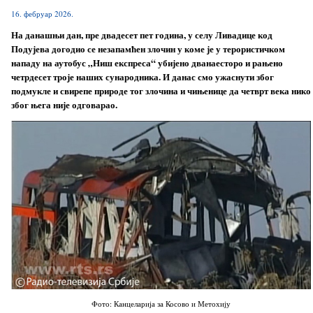
16. фебруар 2026.
На данашњи дан, пре двадесет пет година, у селу Ливадице код
Подујева догодио се незапамћен злочин у коме је у терористичком
нападу на аутобус „Ниш експреса“ убијено дванаесторо и рањено
четрдесет троје наших сународника. И данас смо ужаснути због
подмукле и свирепе природе тог злочина и чињенице да четврт века нико
због њега није одговарао.
Фото: Канцеларија за Косово и Метохију