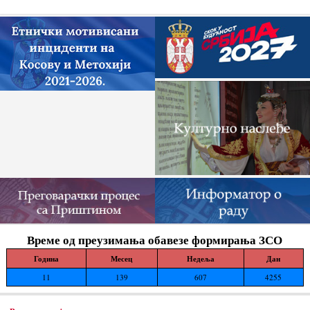
док читаву једну општину Зубин Поток
жигоше...
Време од преузимања обавезе формирања ЗСО
Година
Месец
Недеља
Дан
11
139
607
4255