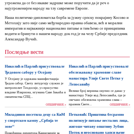
угрожена да се без икакве задршке може поручити да је реч о
најугроженијем народу на тлу савремене Европе.
Наша политичко-дипломатска борба за јужну српску покрајину Косово и
Метохију зато није само међународно-правна обавеза, већ и морални
императив и најважније национално питање и тим ћемо се принципима
водити и бринути о нашем народу док год је на челу Србије председник
Александар Вучић.
Последње вести
Николић и Парлић присуствовале
Николић и Парлић присуствовалe
Ђедовом сабору у Осојану
обележавању храмовне славе
манастира Улије Свете Петке у
У Осојану је одржана манифестација
Ђедов сабор. Свету литургију служио је
Лепосавићу
митрополит Теодосије, уз присуство
Велики број верника окупио се данас у
владике Илариона, игумана Саве Јањића и
манастиру Улије код Лепосавића, где је
свештенства СПЦ...
свечано обележена храмовна слава –
празник Свете...
ОПШИРНИЈЕ >
ОПШИРНИЈЕ >
Миладинов посетила децу са КиМ
Петковић: Приштина бесрамно
у спортском кампу „Србија те
политизује питање несталих лица,
зове“
жигоше читаву општину Зубин
Поток и неосновано хапси њене
Помоћница директора Канцеларије за