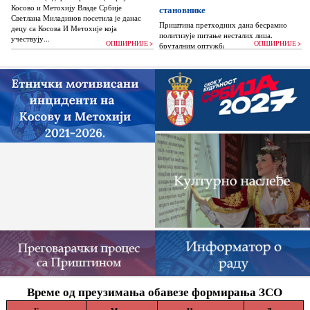
Косово и Метохију Владе Србије
становнике
Светлана Миладинов посетила је данас
Приштина претходних дана бесрамно
децу са Косова И Метохије која
политизује питање несталих лица,
учествују...
ОПШИРНИЈЕ >
ОПШИРНИЈЕ >
бруталним оптужбама на рачун Београда
док читаву једну општину Зубин Поток
жигоше...
Време од преузимања обавезе формирања ЗСО