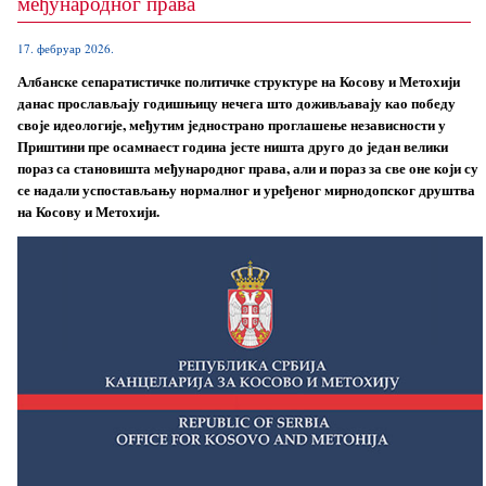
међународног права
17. фебруар 2026.
Албанске сепаратистичке политичке структуре на Косову и Метохији
данас прослављају годишњицу нечега што доживљавају као победу
своје идеологије, међутим једнострано проглашење независности у
Приштини пре осамнаест година јесте ништа друго до један велики
пораз са становишта међународног права, али и пораз за све оне који су
се надали успостављању нормалног и уређеног мирнодопског друштва
на Косову и Метохији.