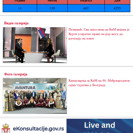
Година
Месец
Недеља
Дан
11
139
607
4255
Видео галерија
Петковић: Сви запослени на КиМ којима је
Курти ускратио право на рад могу да
рачунају на плате
Фото галерија
Канцеларија за КиМ на 46. Међународном
сајму туризма у Београду