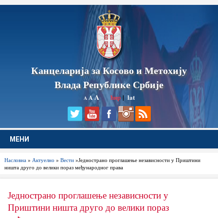
Канцеларија за Косово и Метохију
Влада Републике Србије
A
ћир
|
lat
A
A
МЕНИ
Насловна
»
Актуелно
»
Вести
»Једнострано проглашење независности у Приштини
ништа друго до велики пораз међународног права
Једнострано проглашење независности у
Приштини ништа друго до велики пораз