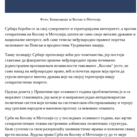
Фото: Канцеларија за Косово и Метохију
Србија борећи се за свој суверенитет и територијални интегритет, а против
сепаратизма на Косову и Метохији, штити не само своје виталне државне и
националне интересе, већ саме темеље међународно-правног поретка
заснованог на Повељи и вредностима Уједињених нација.
Такву позицију Србије препознаје већи део човечанства, јер постоји
схватање да флагрантно кршење међународног права почињено
једностраним проглашењем независности такозваног „Косова“ јесте, не
само напад на међународно право, већ и почетак заразе која прети да
угрози интересе многих држава које на својој територији имају
сепаратистичке покрете.
Одлука донета у Приштини пре осамнаест година проблематична је и са
моралног становишта, јер њом је и направљен један антидемократски
политички систем који почива на систематском обесправљивању и терору
над српским народом и њиховом прогону са вековних огњишта.
Срби на Косову и Метохији су у последњих осамнаест година, као жртве
сепаратистичких тежњи екстремних албанских политичких структура,
били суочени са свом разорношћу шовинистичке мржње и изложени свакој
врсти насиља. Људска права Срба на Косову и Метохији су до те мере