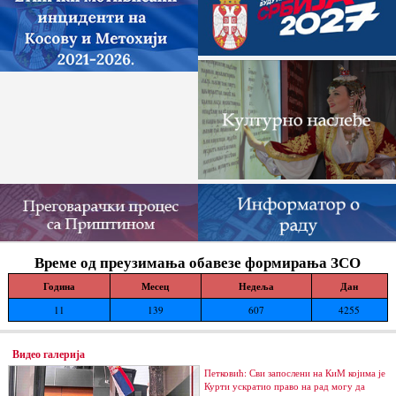
Време од преузимања обавезе формирања ЗСО
Година
Месец
Недеља
Дан
11
139
607
4255
Видео галерија
Петковић: Сви запослени на КиМ којима је
Курти ускратио право на рад могу да