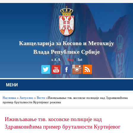
Канцеларија за Косово и Метохију
Влада Републике Србије
A
ћир
|
lat
A
A
МЕНИ
Насловна
»
Актуелно
»
Вести
»Иживљавање тзв. косовске полиције над Здравковићима
пример бруталности Куртијевог режима
Иживљавање тзв. косовске полиције над
Здравковићима пример бруталности Куртијевог