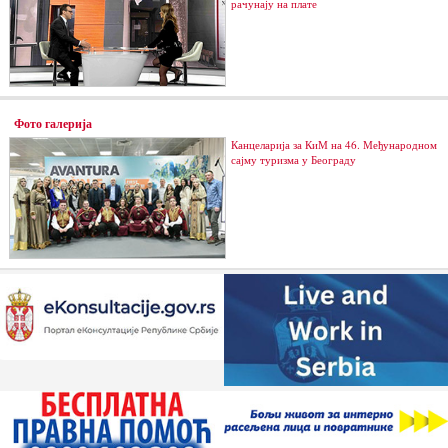
рачунају на плате
Фото галерија
Канцеларија за КиМ на 46. Међународном
сајму туризма у Београду