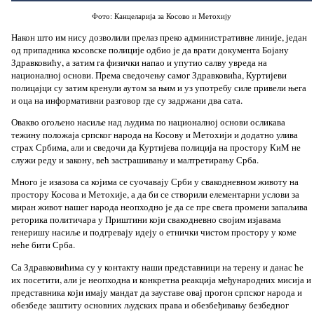
Фото: Канцеларија за Косово и Метохију
Након што им нису дозволили прелаз преко административне линије, један
од припадника косовске полиције одбио је да врати документа Бојану
Здравковићу, а затим га физички напао и упутио салву увреда на
националној основи. Према сведочењу самог Здравковића, Куртијеви
полицајци су затим кренули аутом за њим и уз употребу силе привели њега
и оца на информативни разговор где су задржани два сата.
Овакво огољено насиље над људима по националној основи осликава
тежину положаја српског народа на Косову и Метохији и додатно улива
страх Србима, али и сведочи да Куртијева полиција на простору КиМ не
служи реду и закону, већ застрашивању и малтретирању Срба.
Много је изазова са којима се суочавају Срби у свакодневном животу на
простору Косова и Метохије, а да би се створили елементарни услови за
миран живот нашег народа неопходно је да се пре свега промени запаљива
реторика политичара у Приштини који свакодневно својим изјавама
генеришу насиље и подгревају идеју о етнички чистом простору у коме
неће бити Срба.
Са Здравковићима су у контакту наши представници на терену и данас ће
их посетити, али је неопходна и конкретна реакција међународних мисија и
представника који имају мандат да зауставе овај прогон српског народа и
обезбеде заштиту основних људских права и обезбеђивању безбедног