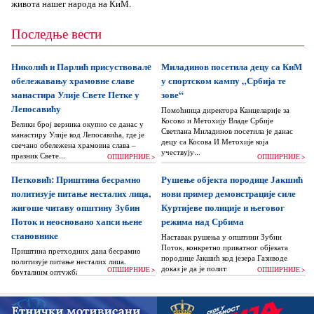
живота нашег народа на КиМ.
Последње вести
Николић и Парлић присуствовалe
Миладинов посетила децу са КиМ
обележавању храмовне славе
у спортском кампу „Србија те
манастира Улије Свете Петке у
зове“
Лепосавићу
Помоћница директора Канцеларије за
Косово и Метохију Владе Србије
Велики број верника окупио се данас у
Светлана Миладинов посетила је данас
манастиру Улије код Лепосавића, где је
децу са Косова И Метохије која
свечано обележена храмовна слава –
учествују...
празник Свете...
ОПШИРНИЈЕ >
ОПШИРНИЈЕ >
Петковић: Приштина бесрамно
Рушење објекта породице Јакшић
политизује питање несталих лица,
нови пример демонстрације силе
жигоше читаву општину Зубин
Куртијеве полиције и његовог
Поток и неосновано хапси њене
режима над Србима
становнике
Наставак рушења у општини Зубин
Поток, конкретно приватног објеката
Приштина претходних дана бесрамно
породице Јакшић код језера Газиводе
политизује питање несталих лица,
доказ је да је политика Аљбина Куртија...
ОПШИРНИЈЕ >
ОПШИРНИЈЕ >
бруталним оптужбама на рачун Београда
док читаву једну општину Зубин Поток
жигоше...