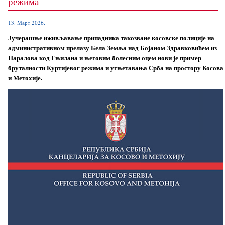
режима
13. Март 2026.
Јучерашње иживљавање припадника такозване косовске полиције на
административном прелазу Бела Земља над Бојаном Здравковићем из
Паралова код Гњилана и његовим болесним оцем нови је пример
бруталности Куртијевог режима и угњетавања Срба на простору Косова
и Метохије.