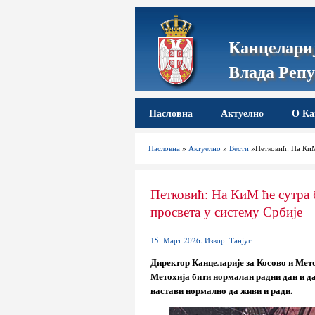
Канцелариј
Влада Репу
Насловна
Актуелно
О Ка
Насловна
»
Актуелно
»
Вести
»Петковић: На КиМ
Петковић: На КиМ ће сутра 
просвета у систему Србије
15. Март 2026. Извор: Танјуг
Директор Канцеларије за Косово и Мето
Метохија бити нормалан радни дан и д
настави нормално да живи и ради.