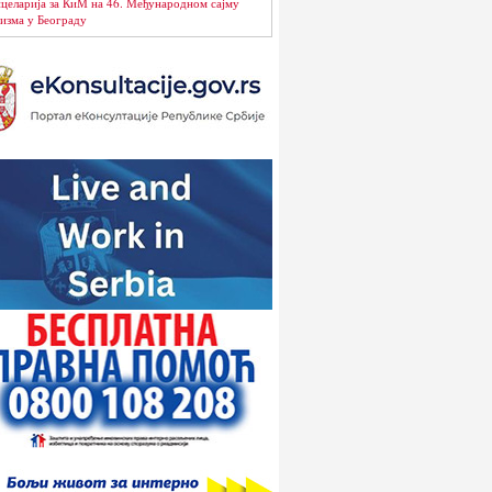
целарија за КиМ на 46. Међународном сајму
изма у Београду