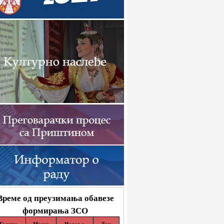
Време од преузимања обавезе
формирања ЗСО
Година
Месец
Недеља
Дан