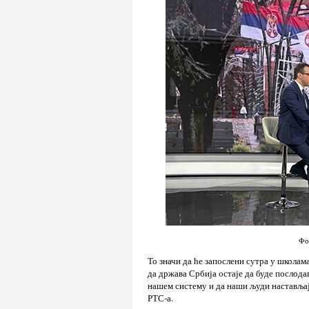
Фо
То значи да ће запослени сутра у школам
да држава Србија остаје да буде послода
нашем систему и да наши људи настављај
РТС-а.