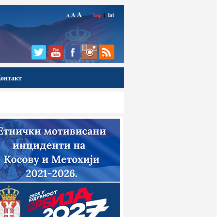
A
A
ћир
|
lat
A
онтакт