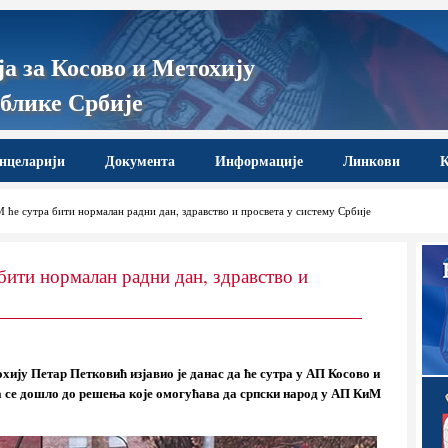
а за Косово и Метохију
блике Србије
нцеларији
Документа
Информације
Линкови
К
 ће сутра бити нормалан радни дан, здравство и просвета у систему Србије
бити нормалан радни дан, здравство и
хију Петар Петковић изјавио је данас да ће сутра у АП Косово и
а се дошло до решења које омогућава да српски народ у АП КиМ