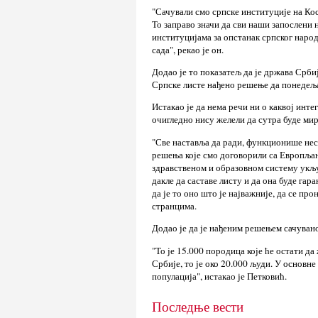
"Сачували смо српске институције на Кос
То заправо значи да сви наши запослени
институцијама за опстанак српског народ
сада", рекао је он.
Додао је то показатељ да је држава Србиј
Српске листе нађено решење да понедеља
Истакао је да нема речи ни о каквој инте
очигледно нису желели да сутра буде мир
"Све наставља да ради, функционише несм
решења које смо договорили са Европљан
здравственом и образовном систему укљу
дакле да саставе листу и да она буде га
да је то оно што је најважније, да се пр
странцима.
Додао је да је нађеним решењем сачувано
"То је 15.000 породица које ће остати д
Србије, то је око 20.000 људи. У основне
популација", истакао је Петковић.
Последње вести