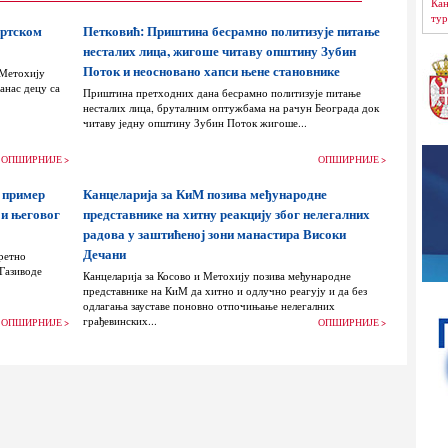
Кан
тур
ортском
Петковић: Приштина бесрамно политизује питање
несталих лица, жигоше читаву општину Зубин
Поток и неосновано хапси њене становнике
 Метохију
анас децу са
Приштина претходних дана бесрамно политизује питање
несталих лица, бруталним оптужбама на рачун Београда док
читаву једну општину Зубин Поток жигоше...
ОПШИРНИЈЕ >
ОПШИРНИЈЕ >
 пример
Канцеларија за КиМ позива међународне
 и његовог
представнике на хитну реакцију због нелегалних
радова у заштићеној зони манастира Високи
Дечани
ретно
 Газиводе
Канцеларија за Косово и Метохију позива међународне
представнике на КиМ да хитно и одлучно реагују и да без
одлагања зауставе поновно отпочињање нелегалних
грађевинских...
ОПШИРНИЈЕ >
ОПШИРНИЈЕ >