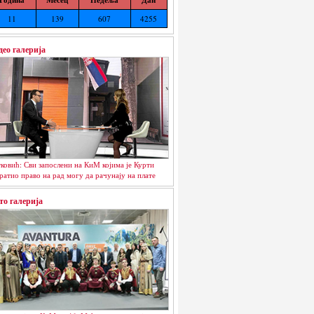
11
139
607
4255
део галерија
ковић: Сви запослени на КиМ којима је Курти
ратио право на рад могу да рачунају на плате
то галерија