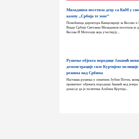
Миладинов посетила децу са КиМ у сп
кампу „Србија те зове“
Помоћница директора Канцеларије за Косово и
Владе Србије Светлана Миладинов посетила је д
Косова И Метохије која учествују...
Рушење објекта породице Јакшић нови
демонстрације силе Куртијеве полиције
режима над Србима
Наставак рушења у општини Зубин Поток, конк
приватног објеката породице Јакшић код језера
доказ је да је политика Аљбина Куртија...