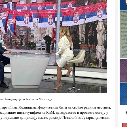
то: Канцеларија за Косово и Метохију
а, вртићима, болницама, факултетима бити на својим радним местима,
вац нашим институцијама на КиМ, да здравство и просвета остају у
у нормално да примају плате, рекао је Петковић за Јутарњи дневник