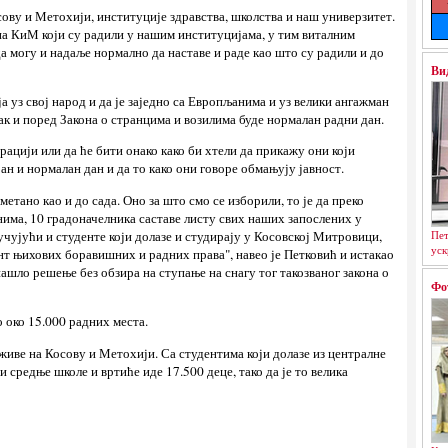
ову и Метохији, институције здравства, школства и наш универзитет.
 на КиМ који су радили у нашим институцијама, у тим виталним
а могу и надаље нормално да наставе и раде као што су радили и до
Ви
а уз свој народ и да је заједно са Европљанима и уз велики ангажман
к и поред Закона о странцима и возилима буде нормалан радни дан.
грацији или да ће бити онако како би хтели да прикажу они који
ан и нормалан дан и да то како они говоре обмањују јавност.
етано као и до сада. Оно за што смо се изборили, то је да преко
има, 10 градоначелника саставе листу свих наших запослених у
Пет
чујући и студенте који долазе и студирају у Косовској Митровици,
уск
рант њихових боравишних и радних права", навео је Петковић и истакао
онашло решење без обзира на ступање на снагу тог такозваног закона о
Фо
 око 15.000 радних места.
а живе на Косову и Метохији. Са студентима који долазе из централне
 и средње школе и вртиће иде 17.500 деце, тако да је то велика