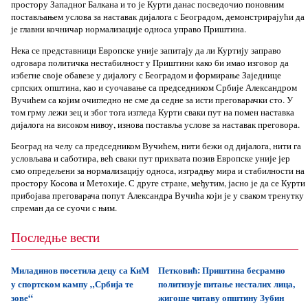
простору Западног Балкана и то је Курти данас посведочио поновним
постављањем услова за наставак дијалога с Београдом, демонстрирајући да
је главни кочничар нормализације односа управо Приштина.
Нека се представници Европске уније запитају да ли Куртију заправо
одговара политичка нестабилност у Приштини како би имао изговор да
избегне своје обавезе у дијалогу с Београдом и формирање Заједнице
српских општина, као и суочавање са председником Србије Александром
Вучићем са којим очигледно не сме да седне за исти преговарачки сто. У
том грму лежи зец и због тога изгледа Курти сваки пут на помен наставка
дијалога на високом нивоу, изнова поставља услове за наставак преговора.
Београд на челу са председником Вучићем, нити бежи од дијалога, нити га
условљава и саботира, већ сваки пут прихвата позив Европске уније јер
смо опредељени за нормализацију односа, изградњу мира и стабилности на
простору Косова и Метохије. С друге стране, међутим, јасно је да се Курти
прибојава преговарача попут Александра Вучића који је у сваком тренутку
спреман да се суочи с њим.
Последње вести
Миладинов посетила децу са КиМ
Петковић: Приштина бесрамно
у спортском кампу „Србија те
политизује питање несталих лица,
зове“
жигоше читаву општину Зубин