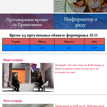
Време од преузимања обавезе формирања ЗСО
Година
Месец
Недеља
Дан
11
139
607
4255
Видео галерија
Петковић: Сви запослени на КиМ којима је
Курти ускратио право на рад могу да
рачунају на плате
Фото галерија
Канцеларија за КиМ на 46. Међународном