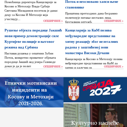
Поток и неосновано хапси њене
Помоћница директора Канцеларије за
Косово и Метохију Владе Србије
становнике
Светлана Миладинов посетила је данас
Приштина претходних дана бесрамно
децу са Косова И Метохије која
политизује питање несталих лица,
учествују...
ОПШИРНИЈЕ >
ОПШИРНИЈЕ >
бруталним оптужбама на рачун Београда
док читаву једну општину Зубин Поток
Рушење објекта породице Јакшић
Канцеларија за КиМ позива
жигоше...
нови пример демонстрације силе
међународне представнике на
Куртијеве полиције и његовог
хитну реакцију због нелегалних
режима над Србима
радова у заштићеној зони
манастира Високи Дечани
Наставак рушења у општини Зубин
Поток, конкретно приватног објеката
Канцеларија за Косово и Метохију позива
породице Јакшић код језера Газиводе
међународне представнике на КиМ да
доказ је да је политика Аљбина Куртија...
ОПШИРНИЈЕ >
ОПШИРНИЈЕ >
хитно и одлучно реагују и да без
одлагања зауставе поновно отпочињање
нелегалних грађевинских...