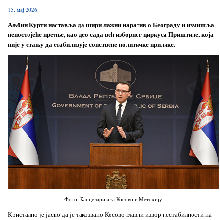
15. мај 2026.
Аљбин Курти наставља да шири лажни наратив о Београду и измишља
непостојеће претње, као део сада већ изборног циркуса Приштине, која
није у стању да стабилизује сопствене политичке прилике.
Фото: Канцеларија за Косово и Метохију
Кристално је јасно да је такозвано Косово главни извор нестабилности на