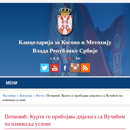
Канцеларија за Косово и Метохију
Влада Републике Србије
A
ћир
|
lat
A
A
МЕНИ
Насловна
»
Актуелно
»
Вести
»Петковић: Курти се прибојава дијалога са Вучићем па
измишља услове
Петковић: Курти се прибојава дијалога са Вучићем
па измишља услове