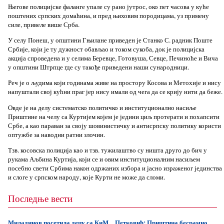
Његове полицијске фаланге упале су рано јутрос, око пет часова у куће
поштених српских домаћина, и пред њиховим породицама, уз примену
силе, привеле више Срба.
У селу Понеш, у општини Гњилане приведен је Станко С. радник Поште
Србије, који је ту дужност обављао и током сукоба, док је полицијска
акција спроведена и у селима Беревце, Готовуша, Севце, Печиноће и Вича
у општини Штрпце где су такође приведени наши сународници.
Реч је о људима који годинама живе на простору Косова и Метохије и нису
напуштали свој кућни праг јер нису имали од чега да се крију нити да беже.
Овде је на делу систематско политичко и институционално насиље
Приштине на челу са Куртијем којем је једини циљ протерати и похапсити
Србе, а као параван за своју шовинистичку и антисрпску политику користи
оптужбе за наводни ратни злочин.
Тзв. косовска полиција као и тзв. тужилаштво су ништа друго до бич у
рукама Аљбина Куртија, који се и овим институционалним насиљем
посебно свети Србима након одржаних избора и јасно израженог јединства
и слоге у српском народу, које Курти не може да сломи.
Последње вести
Миладинов посетила децу са КиМ
Петковић: Приштина бесрамно