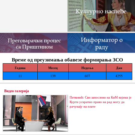
Време од преузимања обавезе формирања ЗСО
Година
Месец
Недеља
Дан
11
139
607
4255
Видео галерија
Петковић: Сви запослени на КиМ којима је
Курти ускратио право на рад могу да
рачунају на плате