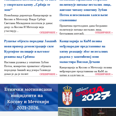
у спортском кампу „Србија те
политизује питање несталих лица,
зове“
жигоше читаву општину Зубин
Поток и неосновано хапси њене
Помоћница директора Канцеларије за
Косово и Метохију Владе Србије
становнике
Светлана Миладинов посетила је данас
Приштина претходних дана бесрамно
децу са Косова И Метохије која
политизује питање несталих лица,
учествују...
ОПШИРНИЈЕ >
ОПШИРНИЈЕ >
бруталним оптужбама на рачун Београда
док читаву једну општину Зубин Поток
Рушење објекта породице Јакшић
Канцеларија за КиМ позива
жигоше...
нови пример демонстрације силе
међународне представнике на
Куртијеве полиције и његовог
хитну реакцију због нелегалних
режима над Србима
радова у заштићеној зони
манастира Високи Дечани
Наставак рушења у општини Зубин
Поток, конкретно приватног објеката
Канцеларија за Косово и Метохију позива
породице Јакшић код језера Газиводе
међународне представнике на КиМ да
доказ је да је политика Аљбина Куртија...
ОПШИРНИЈЕ >
ОПШИРНИЈЕ >
хитно и одлучно реагују и да без
одлагања зауставе поновно отпочињање
нелегалних грађевинских...