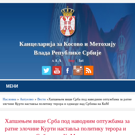
Канцеларија за Косово и Метохију
Влада Републике Србије
A
ћир
|
lat
A
A
МЕНИ
Насловна
»
Актуелно
»
Вести
»Хапшењем више Срба под наводним оптужбама за ратне
злочине Курти наставља политику терора и одмазде над Србима на КиМ
Хапшењем више Срба под наводним оптужбама за
ратне злочине Курти наставља политику терора и