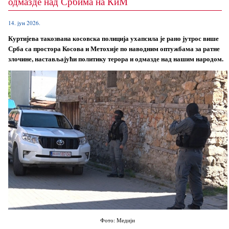
одмазде над Србима на КиМ
14. јун 2026.
Куртијева такозвана косовска полиција ухапсила је рано јутрос више
Срба са простора Косова и Метохије по наводним оптужбама за ратне
злочине, настављајући политику терора и одмазде над нашим народом.
Фото: Медији