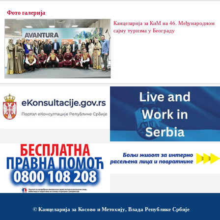
Фото галерија
Канцеларија за КиМ на 46. Међународном
сајму туризма у Београду
© Канцеларија за Косово и Метохију, Влада Републике Србије