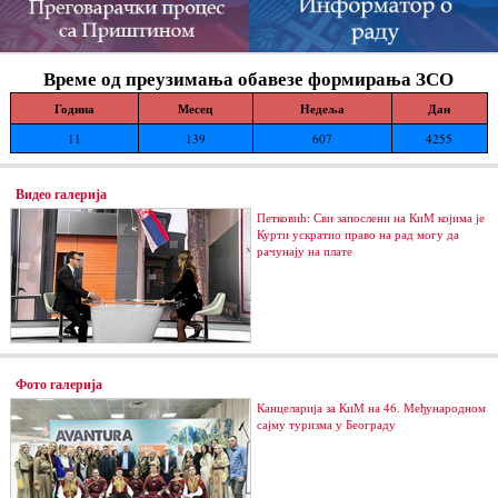
Време од преузимања обавезе формирања ЗСО
Година
Месец
Недеља
Дан
11
139
607
4255
Видео галерија
Петковић: Сви запослени на КиМ којима је
Курти ускратио право на рад могу да
рачунају на плате
Фото галерија
Канцеларија за КиМ на 46. Међународном
сајму туризма у Београду