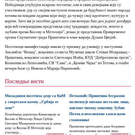
Победници упућујем искрене честитке, али и свим девојкама које су
учествовале, јер су својим наступом показале да будућност нашег народа
почива на младим људима који знају да чувају свој идентитет, културу и
корене. Зато ми је посебно драго што сам вечерас био део једног догађаја
који већ генерацијама представља спој традиције, младости, лепоте и
љубави према Косову и Метохији”, рекао је представник Привременог
органа Скупштине града Приштина и члан жирија Душан Цвејић.
Посетиоци манифестације имали су прилику да уживају у наступима
Ансамбла “Венац”, вокалних солиста Музичке школе Стеван Мокрањац –
Приштина, вокалног солисте Светозара Игића, КУД “Добротинско прело”,
Копаоник из Лепосавића, СВ “Сава”, и „Бранко Чајка“ из Тетова, а гошће
вечери биле су Невена и Марија Париповић.
Последње вести
Миладинов посетила децу са КиМ
Петковић: Приштина бесрамно
у спортском кампу „Србија те
политизује питање несталих лица,
зове“
жигоше читаву општину Зубин
Поток и неосновано хапси њене
Помоћница директора Канцеларије за
Косово и Метохију Владе Србије
становнике
Светлана Миладинов посетила је данас
Приштина претходних дана бесрамно
децу са Косова И Метохије која
политизује питање несталих лица,
учествују...
ОПШИРНИЈЕ >
ОПШИРНИЈЕ >