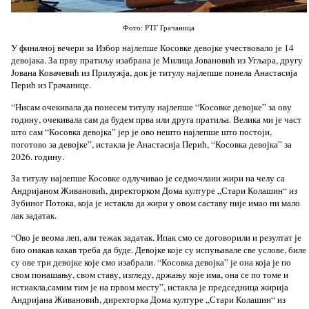
Фото: РТГ Грачаница
У финалној вечери за Избор најлепше Косовке девојке учествовало је 14
девојака. За прву пратиљу изабрана је Милица Јовановић из Угљара, другу
Јована Ковачевић из Прилужја, док је титулу најлепше понела Анастасија
Перић из Грачанице.
“Нисам очекивала да понесем титулу најлепше “Косовке девојке” за ову
годину, очекивала сам да будем прва или друга пратиља. Велика ми је част
што сам “Косовка девојка” јер је ово нешто најлепше што постоји,
поготово за девојке”, истакла је Анастасија Перић, “Косовка девојка” за
2026. годину.
За титулу најлепше Косовке одлучивао је седмочлани жири на челу са
Андријаном Живановић, директорком Дома културе „Стари Колашин“ из
Зубиног Потока, која је истакла да жири у овом саставу није имао ни мало
лак задатак.
“Ово је веома леп, али тежак задатак. Ипак смо се договорили и резултат је
био онакав какав треба да буде. Девојке које су испуњавале све услове, биле
су ове три девојке које смо изабрали. “Косовка девојка” је она која је по
свом понашању, свом ставу, изгледу, држању које има, она се по томе и
истиакла,самим тим је на првом месту”, истакла је председница жирија
Андријана Живановић, директорка Дома културе „Стари Колашин“ из