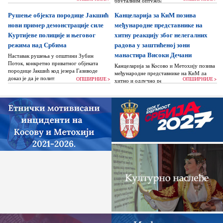
бруталним оптужбама на рачун Београда
док читаву једну општину Зубин Поток
Рушење објекта породице Јакшић
Канцеларија за КиМ позива
жигоше...
нови пример демонстрације силе
међународне представнике на
Куртијеве полиције и његовог
хитну реакцију због нелегалних
режима над Србима
радова у заштићеној зони
манастира Високи Дечани
Наставак рушења у општини Зубин
Поток, конкретно приватног објеката
Канцеларија за Косово и Метохију позива
породице Јакшић код језера Газиводе
међународне представнике на КиМ да
доказ је да је политика Аљбина Куртија...
ОПШИРНИЈЕ >
ОПШИРНИЈЕ >
хитно и одлучно реагују и да без
одлагања зауставе поновно отпочињање
нелегалних грађевинских...