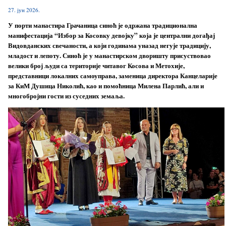
27. јун 2026.
У порти манастира Грачаница синоћ је одржана традиционална
манифестација “Избор за Косовку девојку” која је централни догађај
Видовданских свечаности, а који годинама уназад негује традицију,
младост и лепоту. Синоћ је у манастирском дворишту присуствовао
велики број људи са територије читавог Косова и Метохије,
представници локалних самоуправа, заменица директора Канцеларије
за КиМ Душица Николић, као и помоћница Милена Парлић, али и
многобројни гости из суседних земаља.