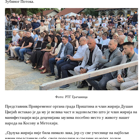
Зубиног Потока.
Фото: РТГ Грачаница
Представник Привременог органа града Приштина и члан жирија Душан
Цвејић истакао је да му је велика част и задовољство што је члан жирија на
манифестацији која деценијама заузима посебно место у животу нашег
народа на Косову и Метохији.
„Одлука жирија није била нимало лака, јер су све учеснице на најбољи
начин представиле себе, своје породице и средине из којих долазе.