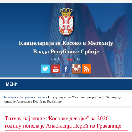
Канцеларија за Косово и Метохију
Влада Републике Србије
A
ћир
|
lat
A
A
МЕНИ
Насловна
»
Актуелно
»
Вести
»Титулу најлепше “Косовке девојке” за 2026. годину
понела је Анастасија Перић из Грачанице
Титулу најлепше “Косовке девојке” за 2026.
годину понела је Анастасија Перић из Грачанице