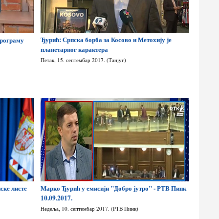
Ђурић: Српска борба за Косово и Метохију је
програму
планетарног карактера
Петак, 15. септембар 2017. (Танјуг)
ске листе
Марко Ђурић у емисији "Добро јутро" - РТВ Пинк
10.09.2017.
Недеља, 10. септембар 2017. (РТВ Пинк)