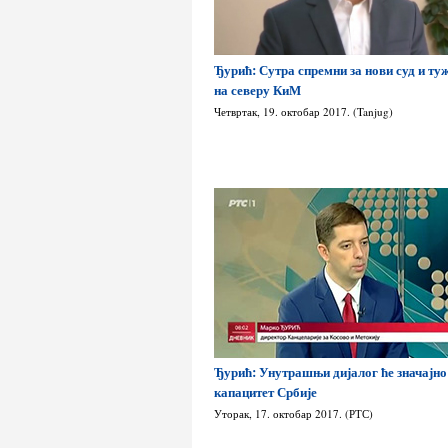
Ђурић: Сутра спремни за нови суд и т
на северу КиМ
Четвртак, 19. октобар 2017. (Tanjug)
Ђурић: Унутрашњи дијалог ће значајно
капацитет Србије
Уторак, 17. октобар 2017. (РТС)