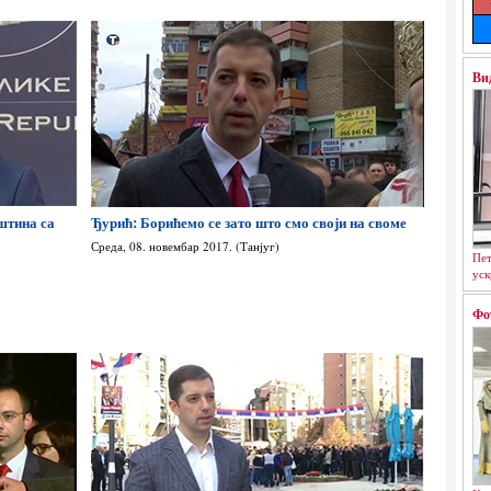
Ви
штина са
Ђурић: Борићемо се зато што смо своји на своме
Среда, 08. новембар 2017. (Танјуг)
Пет
уск
Фо