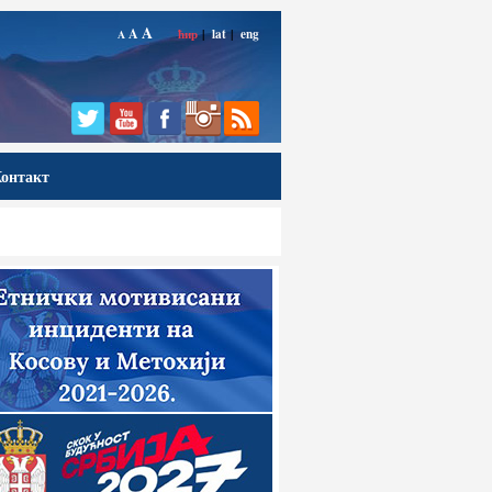
A
A
ћир
|
lat
|
eng
A
онтакт