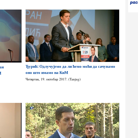
Ђурић: Одлучујемо да ли ћемо моћи да сачувамо
ан
оно што имамо на КиМ
М
Четвртак, 19. октобар 2017. (Tanjug)