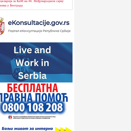
целарија за КиМ на 46. Међународном сајму
изма у Београду