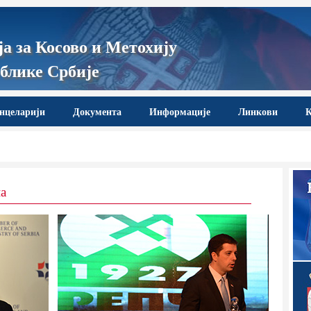
а за Косово и Метохију
блике Србије
нцеларији
Документа
Информације
Линкови
К
на