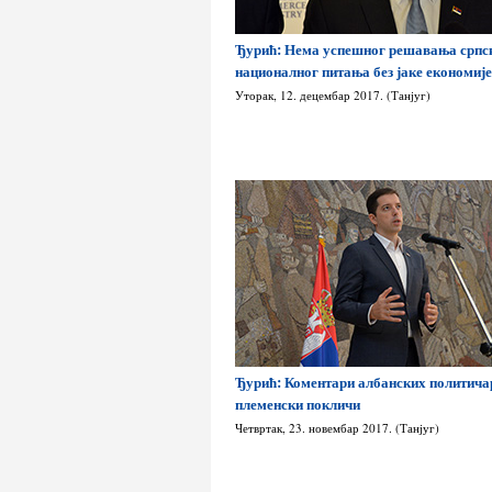
Ђурић: Нема успешног решавања српс
националног питања без јаке економиј
Уторак, 12. децембар 2017. (Танјуг)
Ђурић: Коментари албанских политича
племенски покличи
Четвртак, 23. новембар 2017. (Танјуг)