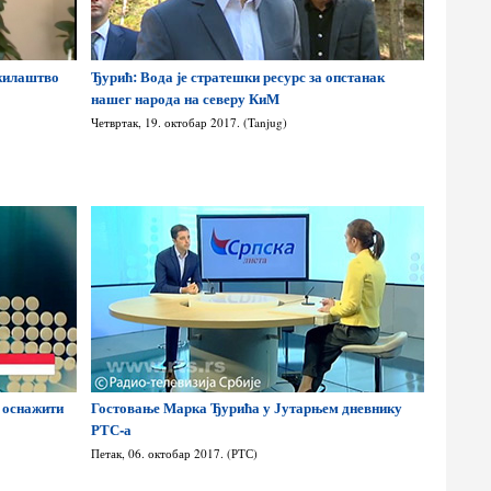
ужилаштво
Ђурић: Вода је стратешки ресурс за опстанак
нашег народа на северу КиМ
Четвртак, 19. октобар 2017. (Tanjug)
 оснажити
Гостовање Марка Ђурића у Јутарњем дневнику
РТС-а
Петак, 06. октобар 2017. (РТС)