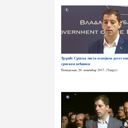
Ђурић: Српска листа освојила десет оп
српском већином
Понедељак, 20. новембар 2017. (Танјуг)