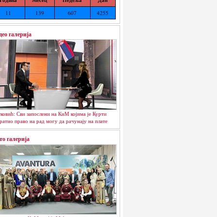
11
139
607
4255
део галерија
ковић: Сви запослени на КиМ којима је Курти
ратио право на рад могу да рачунају на плате
то галерија