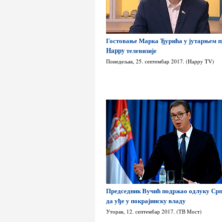
Гостовање Марка Ђурића у јутарњем 
Happy телевизије
Понедељак, 25. септембар 2017. (Happy TV)
Председник Вучић подржао одлуку Срп
да уђе у покрајинску владу
Уторак, 12. септембар 2017. (ТВ Мост)