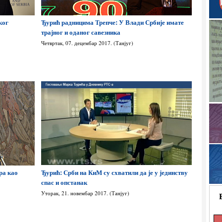
ког
Ђурић радницима Трепче: У Влади Србије имате
е
трајног и оданог савезника
Четвртак, 07. децембар 2017. (Танјуг)
ра као
Ђурић: Срби на КиМ су схватили да је у јединству
спас и опстанак
Уторак, 21. новембар 2017. (Танјуг)