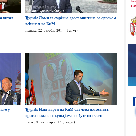
Кан
тур
за читав
Ђурић: Ломи се судбина десет општина са српском
већином на КиМ
Недеља, 22. октобар 2017. (Танјуг)
лаже у
Ђурић: Наш народ на КиМ одолева изазовима,
притисцима и покушајима да буде подељен
Петак, 20. октобар 2017. (Танјуг)