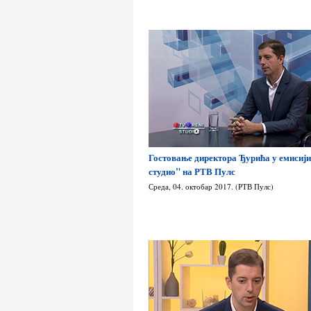
Гостовање директора Ђурића у емисиј
студио" на РТВ Пулс
Среда, 04. октобар 2017. (РТВ Пулс)