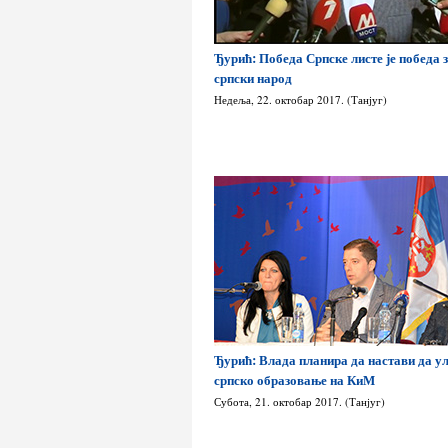
Ђурић: Победа Српске листе је победа 
српски народ
Недеља, 22. октобар 2017. (Танјуг)
Ђурић: Влада планира да настави да у
српско образовање на КиМ
Субота, 21. октобар 2017. (Танјуг)