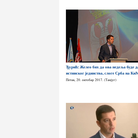
Ђурић: Желео бих да ова недеља буде д
истинског јединства, слоге Срба на Ки
Петак, 20. октобар 2017. (Танјуг)