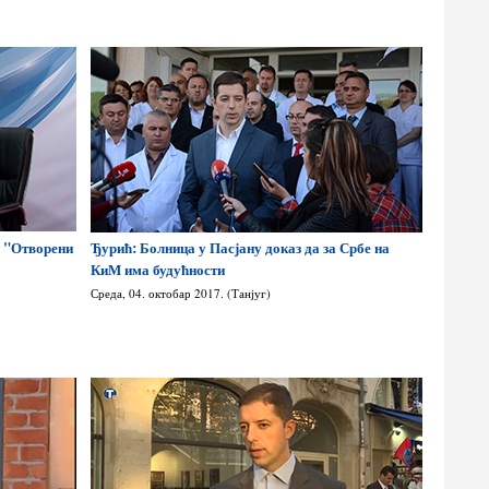
и "Отворени
Ђурић: Болница у Пасјану доказ да за Србе на
КиМ има будућности
Среда, 04. октобар 2017. (Танјуг)