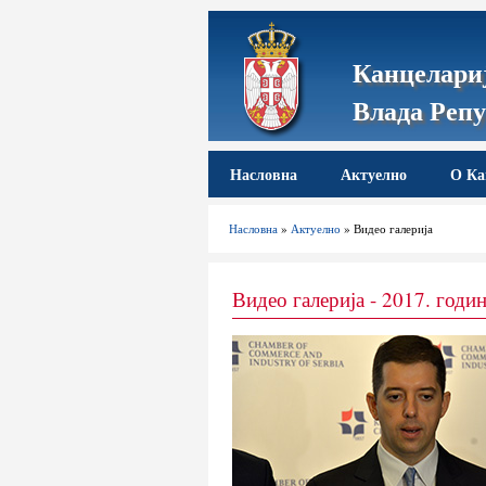
Канцелариј
Влада Репу
Насловна
Актуелно
О Ка
Насловна
»
Актуелно
» Видео галерија
Видео галерија - 2017. годи